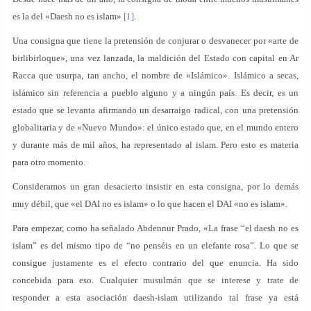
es la del «Daesh no es islam»
[1]
.
Una consigna que tiene la pretensión de conjurar o desvanecer por «arte de
birlibirloque», una vez lanzada, la maldición del Estado con capital en Ar
Racca que usurpa, tan ancho, el nombre de «Islámico». Islámico a secas,
islámico sin referencia a pueblo alguno y a ningún país. Es decir, es un
estado que se levanta afirmando un desarraigo radical, con una pretensión
globalitaria y de «Nuevo Mundo»: el único estado que, en el mundo entero
y durante más de mil años, ha representado al islam. Pero esto es materia
para otro momento.
Consideramos un gran desacierto insistir en esta consigna, por lo demás
muy débil, que «el DAI no es islam» o lo que hacen el DAI «no es islam».
Para empezar, como ha señalado Abdennur Prado, «La frase “el daesh no es
islam” es del mismo tipo de “no penséis en un elefante rosa”. Lo que se
consigue justamente es el efecto contrario del que enuncia. Ha sido
concebida para eso. Cualquier musulmán que se interese y trate de
responder a esta asociación daesh-islam utilizando tal frase ya está