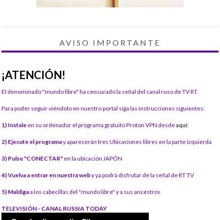
AVISO IMPORTANTE
¡ATENCIÓN!
El denominado "mundo libre" ha censurado la señal del canal ruso de TV RT.
Para poder seguir viéndolo en nuestro portal siga las instrucciones siguientes:
1) Instale
en su ordenador el programa gratuito Proton VPN desde
aquí:
2) Ejecute el programa
y aparecerán tres Ubicaciones libres en la parte izquierda
3) Pulse "CONECTAR"
en la ubicación JAPÓN
4) Vuelva a entrar en nuestra web
y ya podrá disfrutar de la señal de RT TV
5) Maldiga
a los cabecillas del "mundo libre" y a sus ancestros
TELEVISIÓN - CANAL RUSSIA TODAY