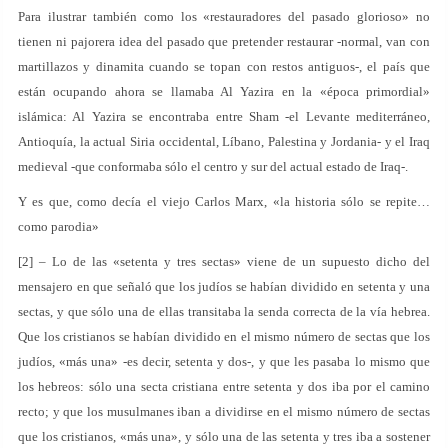
Para ilustrar también como los «restauradores del pasado glorioso» no
tienen ni pajorera idea del pasado que pretender restaurar -normal, van con
martillazos y dinamita cuando se topan con restos antiguos-, el país que
están ocupando ahora se llamaba Al Yazira en la «época primordial»
islámica: Al Yazira se encontraba entre Sham -el Levante mediterráneo,
Antioquía, la actual Siria occidental, Líbano, Palestina y Jordania- y el Iraq
medieval -que conformaba sólo el centro y sur del actual estado de Iraq-.
Y es que, como decía el viejo Carlos Marx, «la historia sólo se repite…
como parodia»
[2] – Lo de las «setenta y tres sectas» viene de un supuesto dicho del
mensajero en que señaló que los judíos se habían dividido en setenta y una
sectas, y que sólo una de ellas transitaba la senda correcta de la vía hebrea.
Que los cristianos se habían dividido en el mismo número de sectas que los
judíos, «más una» -es decir, setenta y dos-, y que les pasaba lo mismo que
los hebreos: sólo una secta cristiana entre setenta y dos iba por el camino
recto; y que los musulmanes iban a dividirse en el mismo número de sectas
que los cristianos, «más una», y sólo una de las setenta y tres iba a sostener