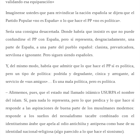
validando esa equiparación»
Imagínense ustedes que para reivindicar la nación española se dijera que el
Partido Popular «no es España» o lo que hace el PP «no es política».
Sería una consigna desacertada. Donde habría que insistir es que no puede
confundirse el PP con España, pero sí representa, desgraciadamente, una
parte de España, a una parte del pueblo español: clasista, prevaricadora,
servilona e ignorante. Pero siguen siendo españoles.
Y, del mismo modo, habría que admitir que lo que hace el PP sí es política,
pero un tipo de política: podrida y degradante, cínica y arrogante, al
servicio de «sus amigos»… Es una mala política, pero es política.
– Afirmemos, pues, que el estado mal llamado islámico USURPA el nombre
del islam. Sí, para nada lo representa, pero lo que predica y lo que hace sí
responde a las aspiraciones de buena parte de los musulmanes modernos:
responde a los sueños del neosalafismo tacafre combinado con el
identitarismo árabe que apela al odio antichiíta y antipersa como base de su
identidad nacional-religiosa (algo parecido a lo que hace el sionismo).