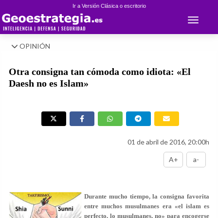
Ir a Versión Clásica o escritorio
Toggle 
OPINIÓN
Otra consigna tan cómoda como idiota: «El
Daesh no es Islam»
01 de abril de 2016, 20:00h
A+
a-
Durante mucho tiempo, la consigna favorita
entre muchos musulmanes era «el islam es
perfecto, lo musulmanes, no» para encogerse