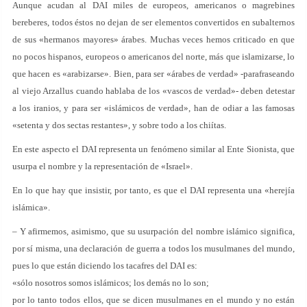
Aunque acudan al DAI miles de europeos, americanos o magrebines
bereberes, todos éstos no dejan de ser elementos convertidos en subalternos
de sus «hermanos mayores» árabes. Muchas veces hemos criticado en que
no pocos hispanos, europeos o americanos del norte, más que islamizarse, lo
que hacen es «arabizarse». Bien, para ser «árabes de verdad» -parafraseando
al viejo Arzallus cuando hablaba de los «vascos de verdad»- deben detestar
a los iranios, y para ser «islámicos de verdad», han de odiar a las famosas
«setenta y dos sectas restantes», y sobre todo a los chiítas.
En este aspecto el DAI representa un fenómeno similar al Ente Sionista, que
usurpa el nombre y la representación de «Israel».
En lo que hay que insistir, por tanto, es que el DAI representa una «herejía
islámica».
– Y afirmemos, asimismo, que su usurpación del nombre islámico significa,
por sí misma, una declaración de guerra a todos los musulmanes del mundo,
pues lo que están diciendo los tacafres del DAI es:
«sólo nosotros somos islámicos; los demás no lo son;
por lo tanto todos ellos, que se dicen musulmanes en el mundo y no están