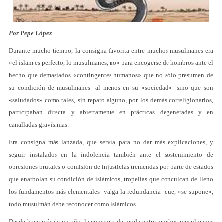
Por
Pepe López
Durante mucho tiempo, la consigna favorita entre muchos musulmanes era
«el islam es perfecto, lo musulmanes, no» para encogerse de hombros ante el
hecho que demasiados «contingentes humanos» que no sólo presumen de
su condición de musulmanes -al menos en su «sociedad»- sino que son
«saludados» como tales, sin reparo alguno, por los demás correligionarios,
participaban directa y abiertamente en prácticas degeneradas y en
canalladas gravísimas.
Era consigna más lanzada, que servía para no dar más explicaciones, y
seguir instalados en la indolencia también ante el sostenimiento de
opresiones brutales o comisión de injusticias tremendas por parte de estados
que enarbolan su condición de islámicos, tropelías que conculcan de lleno
los fundamentos más elementales -valga la redundancia- que, «se supone»,
todo musulmán debe reconocer como islámicos.
Desde hace más de un año, la consigna de moda entre muchos musulmanes