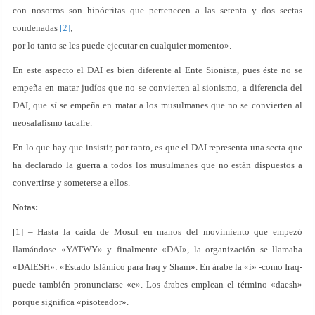
con nosotros son hipócritas que pertenecen a las setenta y dos sectas
condenadas
[2]
;
por lo tanto se les puede ejecutar en cualquier momento».
En este aspecto el DAI es bien diferente al Ente Sionista, pues éste no se
empeña en matar judíos que no se convierten al sionismo, a diferencia del
DAI, que sí se empeña en matar a los musulmanes que no se convierten al
neosalafismo tacafre.
En lo que hay que insistir, por tanto, es que el DAI representa una secta que
ha declarado la guerra a todos los musulmanes que no están dispuestos a
convertirse y someterse a ellos.
Notas:
[1] – Hasta la caída de Mosul en manos del movimiento que empezó
llamándose «YATWY» y finalmente «DAI», la organización se llamaba
«DAIESH»: «Estado Islámico para Iraq y Sham». En árabe la «i» -como Iraq-
puede también pronunciarse «e». Los árabes emplean el término «daesh»
porque significa «pisoteador».