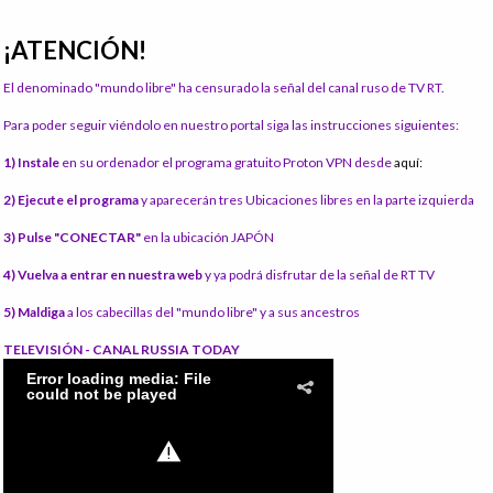
¡ATENCIÓN!
El denominado "mundo libre" ha censurado la señal del canal ruso de TV RT.
Para poder seguir viéndolo en nuestro portal siga las instrucciones siguientes:
1) Instale
en su ordenador el programa gratuito Proton VPN desde
aquí:
2) Ejecute el programa
y aparecerán tres Ubicaciones libres en la parte izquierda
3) Pulse "CONECTAR"
en la ubicación JAPÓN
4) Vuelva a entrar en nuestra web
y ya podrá disfrutar de la señal de RT TV
5) Maldiga
a los cabecillas del "mundo libre" y a sus ancestros
TELEVISIÓN - CANAL RUSSIA TODAY