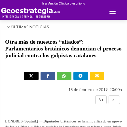
Ir a Versión Clásica o escritorio
Toggle 
ÚLTIMAS NOTICIAS
Otra más de nuestros “aliados”:
Parlamentarios británicos denuncian el proceso
judicial contra los golpistas catalanes
15 de febrero de 2019, 20:00h
A+
a-
LONDRES (Sputnik) — Diputados británicos se han movilizado en apoyo
de los políticos y líderes sociales independentistas catalanes, cuyo juicio