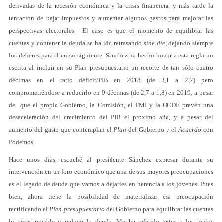
derivadas de la recesión económica y la crisis financiera, y más tarde la
tentación de bajar impuestos y aumentar algunos gastos para mejorar las
perspectivas electorales. El caso es que el momento de equilibrar las
cuentas y contener la deuda se ha ido retrasando
sine die
, dejando siempre
los deberes para el curso siguiente. Sánchez ha hecho honor a esta regla no
escrita al incluir en su Plan presupuestario un recorte de tan sólo cuatro
décimas en el ratio déficit/PIB en 2018 (de 3,1 a 2,7) pero
comprometiéndose a reducirlo en 9 décimas (de 2,7 a 1,8) en 2019, a pesar
de que el propio Gobierno, la Comisión, el FMI y la OCDE prevén una
desaceleración del crecimiento del PIB el próximo año, y a pesar del
aumento del gasto que contemplan el
Plan
del Gobierno y el
Acuerdo
con
Podemos.
Hace unos días, escuché al presidente Sánchez expresar durante su
intervención en un foro económico que una de sus mayores preocupaciones
es el legado de deuda que vamos a dejarles en herencia a los jóvenes. Pues
bien, ahora tiene la posibilidad de materializar esa preocupación
rectificando el
Plan presupuestario
del Gobierno para equilibrar las cuentas
lo antes posible y reducir la deuda. Me he referido antes a los malos