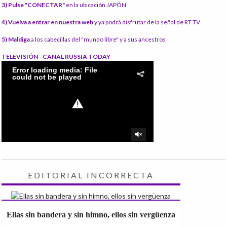
3) Pulse "CONECTAR"
en la ubicación JAPÓN
4) Vuelva a entrar en nuestra web
y ya podrá disfrutar de la señal de RT TV
5) Maldiga
a los cabecillas del "mundo libre" y a sus ancestros
TELEVISIÓN - CANAL RUSSIA TODAY
EDITORIAL INCORRECTA
Ellas sin bandera y sin himno, ellos sin vergüenza