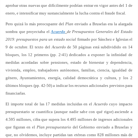
aprobar otras nuevas que difícilmente podrían entrar en vigor antes del 1 de
enero, e intensificar muy sustancialmente la lucha contra el fraude fiscal.
Pero quizá lo más preocupante del
Plan
enviado a Bruselas era la alargada
sombra que proyectaba el
Acuerdo
de Presupuestos Generales del Estado
2019: presupuestos para un estado social
firmado por Sánchez e Iglesias el
9 de octubre. El texto del
Acuerdo
de 50 páginas está subdividido en 14
bloques, los 12 primeros (pp. 2-41) dedicados a exponer la infinidad de
medidas acordadas sobre pensiones, estado de bienestar y dependencia,
vivienda, empleo, trabajadores autónomos, familias, ciencia, igualdad de
género, Ayuntamientos, energía, calidad democrática y cultura, y los 2
últimos bloques (pp. 42-50) a indicar los recursos adicionales previstos para
financiarlas.
El importe total de las 17 medidas incluidas en el
Acuerdo
cuyo impacto
presupuestario se cuantifica (aunque nadie sabe con qué rigor) asciende a
4.595 millones, cifra que supera los 4.495 millones de ingresos adicionales
que figuran en el
Plan presupuestario
del Gobierno enviado a Bruselas y
que, no olvidemos, incluye partidas tan etéreas como 828 millones más de