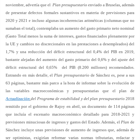
noviembre, advertía que el
Plan presupuestario
enviado a Bruselas, además
de presentar defectos formales sustantivos en materia de previsiones para
2020 y 2021 e incluso algunas incoherencias aritméticas (columnas que no
sumaban el total), contemplaba un aumento del gasto primario neto nominal
(Gasto Total menos la suma de intereses, gastos financiados plenamente por
la UE y cambios no discrecionales en las prestaciones a desempleados) del
1,7% y una reducción del déficit estructural del 0,4% del PIB en 2019,
bastante alejadas del aumento del gasto primario del 0,6% y del ajuste del
déficit estructural del 0,65% del PIB (8.200 millones) recomendados.
Entrando en más detalle, el
Plan presupuestario
de Sánchez es, pese a sus
63 páginas, bastante más parco a la hora de informar sobre la evolución de
las variables macroeconómicas y presupuestarias que el plan de
Actualización
del Programa de estabilidad y del plan presupuestario
2018
remitido por el gobierno de Rajoy en abril, un documento de 114 páginas
que incluía el escenario macroeconómico detallado para 2018-2021 y
previsiones minuciosas de ingresos y gastos del Estado. Además, el
Plan
de
Sánchez incluye unas previsiones de aumento de ingresos que, además de
ser optimistas, exigirían reformar varias normas tributarias, redactar y