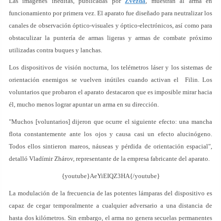
Las imágenes inéditas, publicadas por
Zvezda
, muestran al arma en
funcionamiento por primera vez. El aparato fue diseñado para neutralizar los
canales de observación óptico-visuales y óptico-electrónicos, así como para
obstaculizar la puntería de armas ligeras y armas de combate próximo
utilizadas contra buques y lanchas.
Los dispositivos de visión nocturna, los telémetros láser y los sistemas de
orientación enemigos se vuelven inútiles cuando activan el Filin. Los
voluntarios que probaron el aparato destacaron que es imposible mirar hacia
él, mucho menos lograr apuntar un arma en su dirección.
"Muchos [voluntarios] dijeron que ocurre el siguiente efecto: una mancha
flota constantemente ante los ojos y causa casi un efecto alucinógeno.
Todos ellos sintieron mareos, náuseas y pérdida de orientación espacial",
detalló Vladímir Zhárov, representante de la empresa fabricante del aparato.
{youtube}AeYiEIQZ3HA{/youtube}
La modulación de la frecuencia de las potentes lámparas del dispositivo es
capaz de cegar temporalmente a cualquier adversario a una distancia de
hasta dos kilómetros. Sin embargo, el arma no genera secuelas permanentes