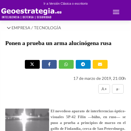
Ir a Versión Clásica o escritorio
Toggle 
EMPRESA / TECNOLOGÍA
Ponen a prueba un arma alucinógena rusa
17 de marzo de 2019, 21:00h
A+
a-
El novedoso aparato de interferencias óptico-
visuales 5P-42 Filin —búho, en ruso— se
puso a prueba a principios de marzo en el
golfo de Finlandia, cerca de San Petersburgo.