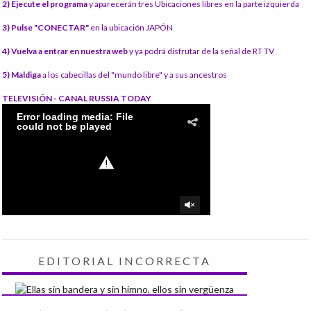
2) Ejecute el programa
y aparecerán tres Ubicaciones libres en la parte izquierda
3) Pulse "CONECTAR"
en la ubicación JAPÓN
4) Vuelva a entrar en nuestra web
y ya podrá disfrutar de la señal de RT TV
5) Maldiga
a los cabecillas del "mundo libre" y a sus ancestros
TELEVISIÓN - CANAL RUSSIA TODAY
EDITORIAL INCORRECTA