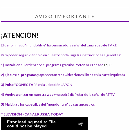
AVISO IMPORTANTE
¡ATENCIÓN!
El denominado "mundo libre" ha censurado la señal del canal ruso de TV RT.
Para poder seguir viéndolo en nuestro portal siga las instrucciones siguientes:
1) Instale
en su ordenador el programa gratuito Proton VPN desde
aquí:
2) Ejecute el programa
y aparecerán tres Ubicaciones libres en la parte izquierda
3) Pulse "CONECTAR"
en la ubicación JAPÓN
4) Vuelva a entrar en nuestra web
y ya podrá disfrutar de la señal de RT TV
5) Maldiga
a los cabecillas del "mundo libre" y a sus ancestros
TELEVISIÓN - CANAL RUSSIA TODAY