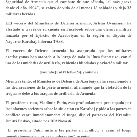
Seguridad de Armenia que el combate de este sábado, "el más grave
desde el año 1994", se cobró de vida de al menos 18 soldados y dejó 35
militares heridos.
EEl vocero del Ministerio de Defensa armenio, Artsun Ovanisián, ha
alertado a través de su cuenta en Facebook sobre una ofensiva militar
lanzada por el Ejército de Azerbaiyán en la región en disputa de
Nagorno Karabaj, informa TASS.
El vocero de Defensa armenio ha asegurado que los militares
azerbaiyanos han atacado a lo largo de toda la línea fronteriza, con el
uso de las unidades de artillería, vehículos blindados y aviación militar.
{youtube}LafVHeK-e2s{/youtube}
Mientras tanto, el Ministerio de Defensa de Azerbaiyán ha reaccionado a
las declaraciones de la parte armenia, afirmando que la violación de la
tregua se debe a los ataques de artillería de Armenia.
El presidente ruso, Vladímir Putin, está profundamente preocupado por
los informes recientes sobre la situación en Karabaj y pide a las partes en
conflicto cesar inmediatamente el fuego, dijo el portavoz del Kremlin,
Dmitri Peskov, citado por RIA Novosti.
"El presidente Putin
insta a las partes en conflicto a cesar el fuego
inmediatamente y mostrar moderación", acentuó.