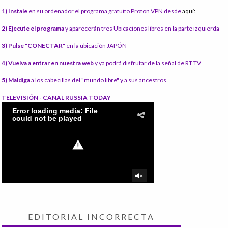
1) Instale
en su ordenador el programa gratuito Proton VPN desde
aquí:
2) Ejecute el programa
y aparecerán tres Ubicaciones libres en la parte izquierda
3) Pulse "CONECTAR"
en la ubicación JAPÓN
4) Vuelva a entrar en nuestra web
y ya podrá disfrutar de la señal de RT TV
5) Maldiga
a los cabecillas del "mundo libre" y a sus ancestros
TELEVISIÓN - CANAL RUSSIA TODAY
EDITORIAL INCORRECTA