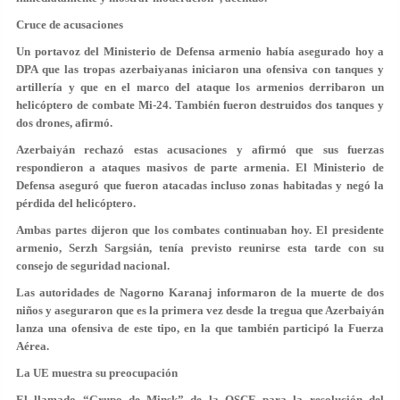
Cruce de acusaciones
Un portavoz del Ministerio de Defensa armenio había asegurado hoy a
DPA que las tropas azerbaiyanas iniciaron una ofensiva con tanques y
artillería y que en el marco del ataque los
armenios derribaron un
helicóptero de combate Mi-24
. También fueron destruidos dos tanques y
dos drones, afirmó.
Azerbaiyán rechazó estas acusaciones y afirmó que sus fuerzas
respondieron a ataques masivos de parte armenia. El Ministerio de
Defensa aseguró que fueron atacadas incluso zonas habitadas y negó la
pérdida del helicóptero.
Ambas partes dijeron que los combates continuaban hoy. El presidente
armenio, Serzh Sargsián, tenía previsto reunirse esta tarde con su
consejo de seguridad nacional.
Las autoridades de Nagorno Karanaj informaron de la
muerte de dos
niños
y aseguraron que es la primera vez desde la tregua que Azerbaiyán
lanza una ofensiva de este tipo, en la que también participó la Fuerza
Aérea.
La UE muestra su preocupación
El llamado “Grupo de Minsk” de la
OSCE
para la resolución del