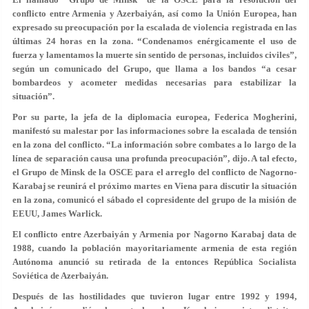
conflicto entre Armenia y Azerbaiyán, así como la Unión Europea, han
expresado su preocupación por la escalada de violencia registrada en las
últimas 24 horas en la zona. “Condenamos enérgicamente el uso de
fuerza y lamentamos la
muerte sin sentido de personas
, incluidos civiles”,
según un comunicado del Grupo, que llama a los bandos “a cesar
bombardeos y acometer medidas necesarias para estabilizar la
situación”.
Por su parte, la jefa de la diplomacia europea,
Federica Mogherini
,
manifestó su malestar por las informaciones sobre la escalada de tensión
en la zona del conflicto. “La información sobre combates a lo largo de la
línea de separación causa una profunda preocupación”, dijo. A tal efecto,
el Grupo de Minsk de la OSCE para el arreglo del conflicto de Nagorno-
Karabaj se reunirá el próximo martes en Viena para discutir la situación
en la zona, comunicó el sábado el copresidente del grupo de la misión de
EEUU, James Warlick.
El conflicto entre Azerbaiyán y Armenia por Nagorno Karabaj data de
1988, cuando la población mayoritariamente armenia de esta región
Autónoma anunció su retirada de la entonces República Socialista
Soviética de Azerbaiyán.
Después de las hostilidades que tuvieron lugar entre 1992 y 1994,