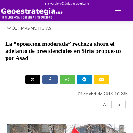
Ir a Versión Clásica o escritorio
Toggle 
ÚLTIMAS NOTICIAS
La “oposición moderada” rechaza ahora el
adelanto de presidenciales en Siria propuesto
por Asad
04 de abril de 2016, 10:23h
A+
a-