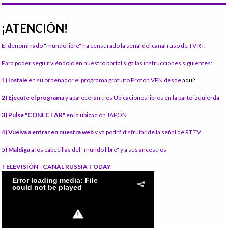
¡ATENCIÓN!
El denominado "mundo libre" ha censurado la señal del canal ruso de TV RT.
Para poder seguir viéndolo en nuestro portal siga las instrucciones siguientes:
1) Instale
en su ordenador el programa gratuito Proton VPN desde
aquí:
2) Ejecute el programa
y aparecerán tres Ubicaciones libres en la parte izquierda
3) Pulse "CONECTAR"
en la ubicación JAPÓN
4) Vuelva a entrar en nuestra web
y ya podrá disfrutar de la señal de RT TV
5) Maldiga
a los cabecillas del "mundo libre" y a sus ancestros
TELEVISIÓN - CANAL RUSSIA TODAY