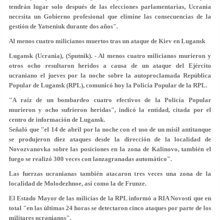
tendrán lugar solo después de las elecciones parlamentarias, Ucrania
necesita un Gobierno profesional que elimine las consecuencias de la
gestión de Yatseniuk durante dos años".
Al menos cuatro milicianos muertos tras un ataque de Kiev en Lugansk
Lugansk (Ucrania), (Sputnik). - Al menos cuatro milicianos murieron y
otros ocho resultaron heridos a causa de un ataque del Ejército
ucraniano el jueves por la noche sobre la autoproclamada República
Popular de Lugansk (RPL), comunicó hoy la Policía Popular de la RPL.
"A raíz de un bombardeo cuatro efectivos de la Policía Popular
murieron y ocho sufrieron heridas", indicó la entidad, citada por el
centro de información de Lugansk.
Señaló que "el 14 de abril por la noche con el uso de un misil antitanque
se produjeron diez ataques desde la dirección de la localidad de
Novozvanovka sobre las posiciones en la zona de Kalinovo, también el
fuego se realizó 300 veces con lanzagranadas automático".
Las fuerzas ucranianas también atacaron tres veces una zona de la
localidad de Molodezhnoe, así como la de Frunze.
El Estado Mayor de las milicias de la RPL informó a RIA Novosti que en
total "en las últimas 24 horas se detectaron cinco ataques por parte de los
militares ucranianos".