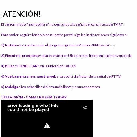
¡ATENCIÓN!
El denominado "mundo libre" ha censurado la señal del canal ruso de TV RT.
Para poder seguir viéndolo en nuestro portal siga las instrucciones siguientes:
1) Instale
en su ordenador el programa gratuito Proton VPN desde
aquí:
2) Ejecute el programa
y aparecerán tres Ubicaciones libres en la parte izquierda
3) Pulse "CONECTAR"
en la ubicación JAPÓN
4) Vuelva a entrar en nuestra web
y ya podrá disfrutar de la señal de RT TV
5) Maldiga
a los cabecillas del "mundo libre" y a sus ancestros
TELEVISIÓN - CANAL RUSSIA TODAY