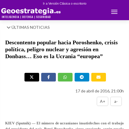
Ir a Versión Clásica o escritorio
Toggle 
ÚLTIMAS NOTICIAS
Descontento popular hacia Poroshenko, crisis
política, peligro nuclear y agresión en
Donbass… Eso es la Ucrania “europea”
17 de abril de 2016, 21:00h
A+
a-
KIEV (Sputnik) — El número de ucranianos insatisfechos con el trabajo
del presidente del país, Petró Poroshenko, sigue creciendo, según revela