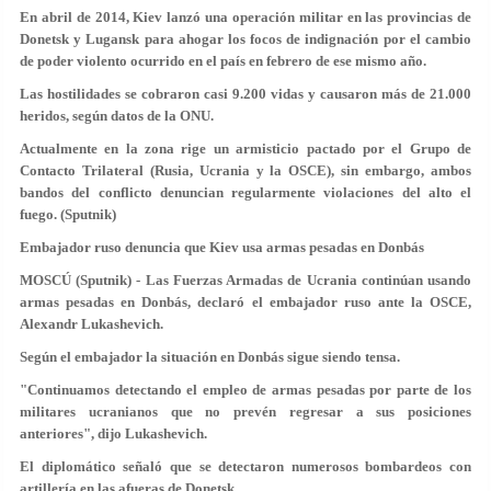
En abril de 2014, Kiev lanzó una operación militar en las provincias de
Donetsk y Lugansk para ahogar los focos de indignación por el cambio
de poder violento ocurrido en el país en febrero de ese mismo año.
Las hostilidades se cobraron casi 9.200 vidas y causaron más de 21.000
heridos, según datos de la ONU.
Actualmente en la zona rige un armisticio pactado por el Grupo de
Contacto Trilateral (Rusia, Ucrania y la OSCE), sin embargo, ambos
bandos del conflicto denuncian regularmente violaciones del alto el
fuego. (Sputnik)
Embajador ruso denuncia que Kiev usa armas pesadas en Donbás
MOSCÚ (Sputnik) - Las Fuerzas Armadas de Ucrania continúan usando
armas pesadas en Donbás, declaró el embajador ruso ante la OSCE,
Alexandr Lukashevich.
Según el embajador la situación en Donbás sigue siendo tensa.
"Continuamos detectando el empleo de armas pesadas por parte de los
militares ucranianos que no prevén regresar a sus posiciones
anteriores", dijo Lukashevich.
El diplomático señaló que se detectaron numerosos bombardeos con
artillería en las afueras de Donetsk.