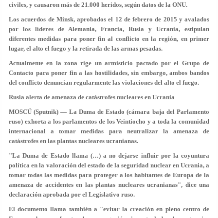
civiles, y causaron más de 21.000 heridos, según datos de la ONU.
Los acuerdos de Minsk, aprobados el 12 de febrero de 2015 y avalados
por los líderes de Alemania, Francia, Rusia y Ucrania, estipulan
diferentes medidas para poner fin al conflicto en la región, en primer
lugar, el alto el fuego y la retirada de las armas pesadas.
Actualmente en la zona rige un armisticio pactado por el Grupo de
Contacto para poner fin a las hostilidades, sin embargo, ambos bandos
del conflicto denuncian regularmente las violaciones del alto el fuego.
Rusia alerta de amenaza de catástrofes nucleares en Ucrania
MOSCÚ (Sputnik) — La Duma de Estado (cámara baja del Parlamento
ruso) exhorta a los parlamentos de los Veintiocho y a toda la comunidad
internacional a tomar medidas para neutralizar la amenaza de
catástrofes en las plantas nucleares ucranianas.
"La Duma de Estado llama (…) a no dejarse influir por la coyuntura
política en la valoración del estado de la seguridad nuclear en Ucrania, a
tomar todas las medidas para proteger a los habitantes de Europa de la
amenaza de accidentes en las plantas nucleares ucranianas", dice una
declaración aprobada por el Legislativo ruso.
El documento llama también a "evitar la creación en pleno centro de