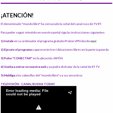
¡ATENCIÓN!
El denominado "mundo libre" ha censurado la señal del canal ruso de TV RT.
Para poder seguir viéndolo en nuestro portal siga las instrucciones siguientes:
1) Instale
en su ordenador el programa gratuito Proton VPN desde
aquí:
2) Ejecute el programa
y aparecerán tres Ubicaciones libres en la parte izquierda
3) Pulse "CONECTAR"
en la ubicación JAPÓN
4) Vuelva a entrar en nuestra web
y ya podrá disfrutar de la señal de RT TV
5) Maldiga
a los cabecillas del "mundo libre" y a sus ancestros
TELEVISIÓN - CANAL RUSSIA TODAY