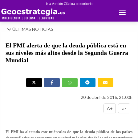
Ir a Versión Clásica o escritorio
Toggle 
ÚLTIMAS NOTICIAS
El FMI alerta de que la deuda pública está en
sus niveles más altos desde la Segunda Guerra
Mundial
20 de abril de 2016, 21:00h
A+
a-
El FMI ha alertado este miércoles de que la deuda pública de los países
desarrollados se encuentra en su nivel más alto desde los años posteriores