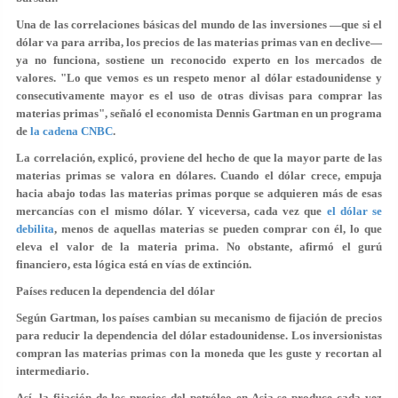
Una de las correlaciones básicas del mundo de las inversiones —que si el
dólar va para arriba, los precios de las materias primas van en declive—
ya no funciona, sostiene un reconocido experto en los mercados de
valores. "Lo que vemos es un respeto menor al dólar estadounidense y
consecutivamente mayor es el uso de otras divisas para comprar las
materias primas", señaló el economista Dennis Gartman en un programa
de
la cadena CNBC
.
La correlación, explicó, proviene del hecho de que la mayor parte de las
materias primas se valora en dólares. Cuando el dólar crece, empuja
hacia abajo todas las materias primas porque se adquieren más de esas
mercancías con el mismo dólar. Y viceversa, cada vez que
el dólar se
debilita
, menos de aquellas materias se pueden comprar con él, lo que
eleva el valor de la materia prima. No obstante, afirmó el gurú
financiero, esta lógica está en vías de extinción.
Países reducen la dependencia del dólar
Según Gartman, los países cambian su mecanismo de fijación de precios
para reducir la dependencia del dólar estadounidense. Los inversionistas
compran las materias primas con la moneda que les guste y recortan al
intermediario.
Así, la fijación de los precios del petróleo en Asia se produce cada vez