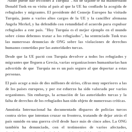
"Nadie puede dar lecciones a Turquía". Así de tajante se ha manifestado
Donald Tusk en su visita al país al que la UE ha confiado la acogida de
refugiados y migrantes. El presidente del Consejo Europeo ha visitado
Turquía, junto a varios altos cargos de la UE y la canciller alemana
Angela Merkel, y ha defendido con rotundidad el acuerdo para expulsar
refugiados a este país. "Hoy Turquía es el mejor ejemplo en el mundo
sobre cómo debemos tratar a los refugiados", ha sentenciado Tusk tras
las numerosas denuncias de ONG sobre las violaciones de derechos
humanos cometidas por las autoridades turcas.
Desde que la UE pactó con Turquía devolver a todos los refugiados y
migrantes que lleguen a Grecia, varias organizaciones humanitarias han
advertido de que Turquía no es un país seguro al que deportar a estas
personas.
El país acoge a más de dos millones de sirios, cifras muy superiores a las
de los países europeos, y por ese esfuerzo ha sido valorado por varios
organismos. Sin embargo, la actuación de las autoridades turcas y la
falta de derechos de los refugiados han sido objeto de numerosas críticas.
Amnistía Internacional ha documentado disparos de policías turcos
contra sirios que intentan cruzar su frontera, tratando de dejar atrás el
país sumido en una guerra civil desde hace más de cinco años. La ONG
también ha denunciado, con el testimonios de varios afectados,