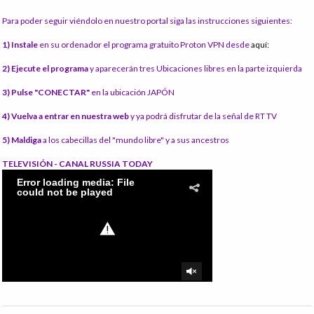
Para poder seguir viéndolo en nuestro portal siga las instrucciones siguientes:
1) Instale
en su ordenador el programa gratuito Proton VPN desde
aquí:
2) Ejecute el programa
y aparecerán tres Ubicaciones libres en la parte izquierda
3) Pulse "CONECTAR"
en la ubicación JAPÓN
4) Vuelva a entrar en nuestra web
y ya podrá disfrutar de la señal de RT TV
5) Maldiga
a los cabecillas del "mundo libre" y a sus ancestros
TELEVISIÓN - CANAL RUSSIA TODAY