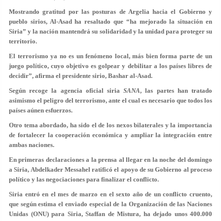
Mostrando gratitud por las posturas de Argelia hacia el Gobierno y
pueblo sirios, Al-Asad ha resaltado que “ha mejorado la situación en
Siria” y la nación mantendrá su solidaridad y la unidad para proteger su
territorio.
El terrorismo ya no es un fenómeno local, más bien forma parte de un
juego político, cuyo objetivo es golpear y debilitar a los países libres de
decidir”, afirma el presidente sirio, Bashar al-Asad.
Según recoge la agencia oficial siria
SANA
, las partes han tratado
asimismo el peligro del terrorismo, ante el cual es necesario que todos los
países aúnen esfuerzos.
Otro tema abordado, ha sido el de los nexos bilaterales y la importancia
de fortalecer la cooperación económica y ampliar la integración entre
ambas naciones.
En primeras declaraciones a la prensa al llegar en la noche del domingo
a Siria, Abdelkader Messahel ratificó el apoyo de su Gobierno al proceso
político y las negociaciones para finalizar el conflicto.
Siria entró en el mes de marzo en el sexto año de un conflicto cruento,
que según estima el enviado especial de la Organización de las Naciones
Unidas (ONU) para Siria, Staffan de Mistura, ha dejado unos 400.000