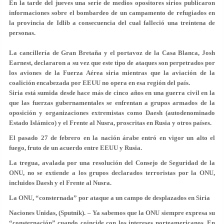
En la tarde del jueves una serie de medios opositores sirios publicaron
informaciones sobre el bombardeo de un campamento de refugiados en
la provincia de Idlib a consecuencia del cual falleció una treintena de
personas.
La cancillería de Gran Bretaña y el portavoz de la Casa Blanca, Josh
Earnest, declararon a su vez que este tipo de ataques son perpetrados por
los aviones de la Fuerza Aérea siria mientras que la aviación de la
coalición encabezada por EEUU no opera en esa región del país.
Siria está sumida desde hace más de cinco años en una guerra civil en la
que las fuerzas gubernamentales se enfrentan a grupos armados de la
oposición y organizaciones extremistas como Daesh (autodenominado
Estado Islámico) y el Frente al Nusra, proscritas en Rusia y otros países.
El pasado 27 de febrero en la nación árabe entró en vigor un alto el
fuego, fruto de un acuerdo entre EEUU y Rusia.
La tregua, avalada por una resolución del Consejo de Seguridad de la
ONU, no se extiende a los grupos declarados terroristas por la ONU,
incluidos Daesh y el Frente al Nusra.
La ONU, “consternada” por ataque a un campo de desplazados en Siria
Naciones Unidas, (Sputnik). – Ya sabemos que la ONU siempre expresa su
“consternación” cuando coincide con los intereses norteamericanos. En