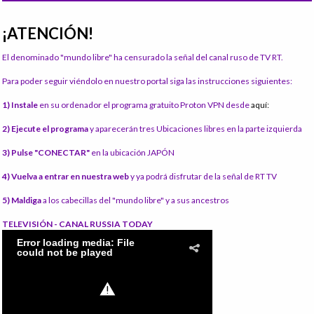
¡ATENCIÓN!
El denominado "mundo libre" ha censurado la señal del canal ruso de TV RT.
Para poder seguir viéndolo en nuestro portal siga las instrucciones siguientes:
1) Instale
en su ordenador el programa gratuito Proton VPN desde
aquí:
2) Ejecute el programa
y aparecerán tres Ubicaciones libres en la parte izquierda
3) Pulse "CONECTAR"
en la ubicación JAPÓN
4) Vuelva a entrar en nuestra web
y ya podrá disfrutar de la señal de RT TV
5) Maldiga
a los cabecillas del "mundo libre" y a sus ancestros
TELEVISIÓN - CANAL RUSSIA TODAY