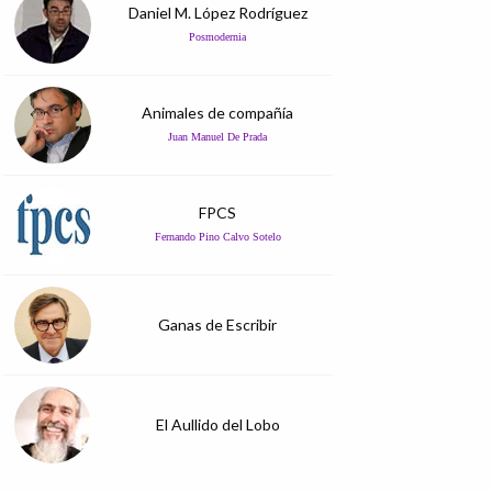
Daniel M. López Rodríguez
Posmodernia
Animales de compañía
Juan Manuel De Prada
FPCS
Fernando Pino Calvo Sotelo
Ganas de Escribir
El Aullido del Lobo