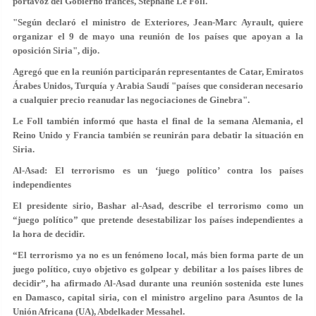
portavoz del Gobierno francés, Stéphane Le Foll.
"Según declaró el ministro de Exteriores, Jean-Marc Ayrault, quiere
organizar el 9 de mayo una reunión de los países que apoyan a la
oposición Siria", dijo.
Agregó que en la reunión participarán representantes de Catar, Emiratos
Árabes Unidos, Turquía y Arabia Saudí "países que consideran necesario
a cualquier precio reanudar las negociaciones de Ginebra".
Le Foll también informó que hasta el final de la semana Alemania, el
Reino Unido y Francia también se reunirán para debatir la situación en
Siria.
Al-Asad: El terrorismo es un ‘juego político’ contra los países
independientes
El presidente sirio, Bashar al-Asad, describe el terrorismo como un
“juego político” que pretende desestabilizar los países independientes a
la hora de decidir.
“El terrorismo ya no es un fenómeno local, más bien forma parte de un
juego político, cuyo objetivo es golpear y debilitar a los países libres de
decidir”, ha afirmado Al-Asad durante una reunión sostenida este lunes
en Damasco, capital siria, con el ministro argelino para Asuntos de la
Unión Africana (UA), Abdelkader Messahel.