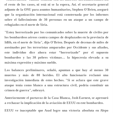
el resto de los casos, ni está ni se la espera, Así. el secretario general
adjunto de la ONU para asuntos humanitarios, Stephen O'Brien, aseguró
que la organización internacional está consternada por los informes
sobre el fallecimiento de 30 personas en un ataque a un campo de
refugiados en el norte de Siria.
"Estoy horrorizado por los comunicados sobre la muerte de civiles por
los bombardeos aéreos contra campos de desplazados en la provincia de
Idlib, en el norte de Siria", dijo O'Brien. Después de decenas de miles de
asesinados por los terroristas amparados por Occidente y sus aliados,
este individuo dice ahora estar “horrorizado” por el supuesto
bombardeo y las 30 pobres víctimas… la hipocresía elevada a su
máxima expresión y máximo sueldo.
Los balances preliminares, señaló, apuntan a que hay al menos 30
muertos y más de 80 heridos. El alto funcionario reclamó una
investigación inmediata de estos hechos. "Si se aclara que este grave
ataque tenía como blanco a una estructura civil, podría constituir un
crimen de guerra", subrayó.
Anteriormente el portavoz de la Casa Blanca, Josh Earnest, se apresuró
a rechazar la implicación de la aviación de EEUU en este bombardeo.
EEUU ve inaceptable que Asad logre una victoria absoluta en Alepo