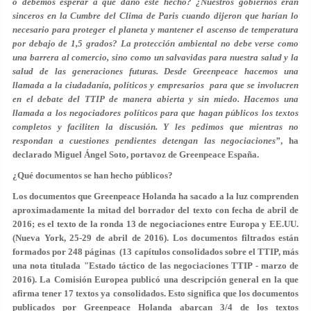
o debemos esperar a que daño esté hecho? ¿Nuestros gobiernos eran
sinceros en la Cumbre del Clima de Paris cuando dijeron que harían lo
necesario para proteger el planeta y mantener el ascenso de temperatura
por debajo de 1,5 grados? La protección ambiental no debe verse como
una barrera al comercio, sino como un salvavidas para nuestra salud y la
salud de las generaciones futuras. Desde Greenpeace hacemos una
llamada a la ciudadanía, políticos y empresarios para que se involucren
en el debate del TTIP de manera abierta y sin miedo. Hacemos una
llamada a los negociadores políticos para que hagan públicos los textos
completos y faciliten la discusión. Y les pedimos que mientras no
respondan a cuestiones pendientes detengan las negociaciones”
, ha
declarado Miguel Ángel Soto, portavoz de Greenpeace España.
¿Qué documentos se han hecho públicos?
Los documentos que Greenpeace Holanda ha sacado a la luz comprenden
aproximadamente
la mitad del borrador del texto con fecha de abril de
2016
; es el texto de la ronda 13 de negociaciones entre Europa y EE.UU.
(Nueva York, 25-29 de abril de 2016). Los documentos filtrados están
formados por 248 páginas (13 capítulos consolidados sobre el TTIP, más
una nota titulada "Estado táctico de las negociaciones TTIP - marzo de
2016). La Comisión Europea publicó una descripción general en la que
afirma tener 17 textos ya consolidados. Esto significa que los documentos
publicados por Greenpeace Holanda abarcan 3/4 de los textos