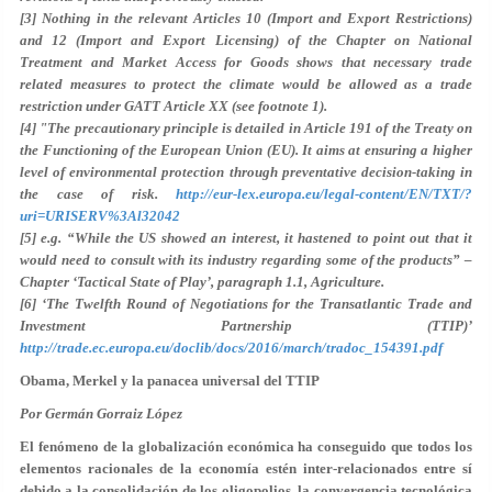
[3] Nothing in the relevant Articles 10 (Import and Export Restrictions)
and 12 (Import and Export Licensing) of the Chapter on National
Treatment and Market Access for Goods shows that necessary trade
related measures to protect the climate would be allowed as a trade
restriction under GATT Article XX (see footnote 1).
[4] "The precautionary principle is detailed in Article 191 of the Treaty on
the Functioning of the European Union (EU). It aims at ensuring a higher
level of environmental protection through preventative decision-taking in
the case of risk.
http://eur-lex.europa.eu/legal-content/EN/TXT/?
uri=URISERV%3Al32042
[5] e.g. “While the US showed an interest, it hastened to point out that it
would need to consult with its industry regarding some of the products” –
Chapter ‘Tactical State of Play’, paragraph 1.1, Agriculture.
[6] ‘The Twelfth Round of Negotiations for the Transatlantic Trade and
Investment Partnership (TTIP)’
http://trade.ec.europa.eu/doclib/docs/2016/march/tradoc_154391.pdf
Obama, Merkel y la panacea universal del TTIP
Por Germán Gorraiz López
El fenómeno de la globalización económica ha conseguido que todos los
elementos racionales de la economía estén inter-relacionados entre sí
debido a la consolidación de los oligopolios, la convergencia tecnológica