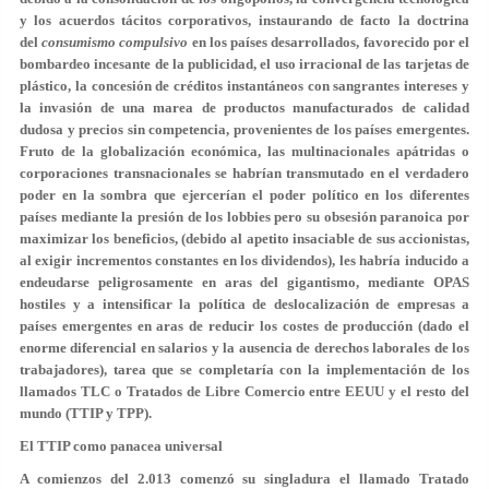
y los acuerdos tácitos corporativos, instaurando de facto la doctrina
del
consumismo compulsivo
en los países desarrollados, favorecido por el
bombardeo incesante de la publicidad, el uso irracional de las tarjetas de
plástico, la concesión de créditos instantáneos con sangrantes intereses y
la invasión de una marea de productos manufacturados de calidad
dudosa y precios sin competencia, provenientes de los países emergentes.
Fruto de la globalización económica, las multinacionales apátridas o
corporaciones transnacionales se habrían transmutado en el verdadero
poder en la sombra que ejercerían el poder político en los diferentes
países mediante la presión de los lobbies pero su obsesión paranoica por
maximizar los beneficios, (debido al apetito insaciable de sus accionistas,
al exigir incrementos constantes en los dividendos), les habría inducido a
endeudarse peligrosamente en aras del gigantismo, mediante OPAS
hostiles y a intensificar la política de deslocalización de empresas a
países emergentes en aras de reducir los costes de producción (dado el
enorme diferencial en salarios y la ausencia de derechos laborales de los
trabajadores), tarea que se completaría con la implementación de los
llamados TLC o Tratados de Libre Comercio entre EEUU y el resto del
mundo (TTIP y TPP).
El TTIP como panacea universal
A comienzos del 2.013 comenzó su singladura el llamado Tratado