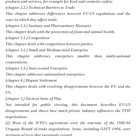
products and services, for example for food and cosmetics safety.
[chapter 2.2.] Technical Barriers to Trade
This chapter addresses differences between EU-US regulations and the
ways in which they affect trade.
[chapter 2.3.] Sanitary and Phytosanitary Measures
This chapter deals with the protection of plant and animal health.
[chapter 3.1.] Competition
This chapter deals with competition between parties.
[chapter 3.2.] Small and Medium-sized Enterprise
This chapter addresses enterprises smaller than multi-national
corporations.
[chapter 3.3.] State-owned Enterprise
This chapter addresses nationalised enterprises.
[chapter 4.] Dispute Settlement
This chapter deals with resolving disagreements between the EU and the
US.
[chapter 5.] Tactical State of Play
Not intended for public viewing, this document describes EU-US
disagreements and shows how much private industry influences the TTIP
negotiations.
[2] Most of the WTO's agreements were the outcome of the 1986-94
Uruguay Round of trade negotiations. Some, including GATT 1994, were
revisions of texts that previously existed.