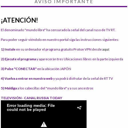
AVISO IMPORTANTE
¡ATENCIÓN!
El denominado "mundo libre" ha censurado la señal del canal ruso de TV RT.
Para poder seguir viéndolo en nuestro portal siga las instrucciones siguientes:
1) Instale
en su ordenador el programa gratuito Proton VPN desde
aquí:
2) Ejecute el programa
y aparecerán tres Ubicaciones libres en la parte izquierda
3) Pulse "CONECTAR"
en la ubicación JAPÓN
4) Vuelva a entrar en nuestra web
y ya podrá disfrutar de la señal de RT TV
5) Maldiga
a los cabecillas del "mundo libre" y a sus ancestros
TELEVISIÓN - CANAL RUSSIA TODAY