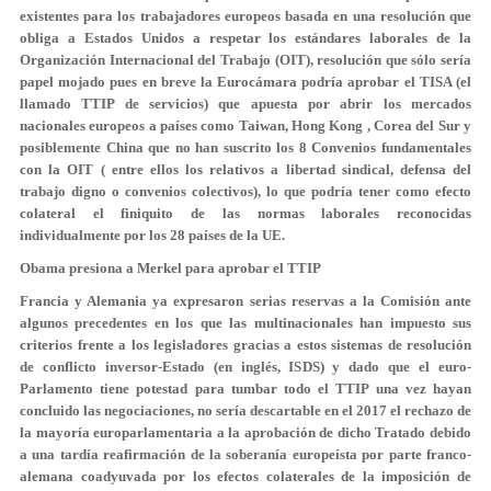
existentes para los trabajadores europeos basada en una resolución que
obliga a Estados Unidos a respetar los estándares laborales de la
Organización Internacional del Trabajo (OIT), resolución que sólo sería
papel mojado pues en breve la Eurocámara podría aprobar el TISA (el
llamado TTIP de servicios) que apuesta por abrir los mercados
nacionales europeos a países como Taiwan, Hong Kong , Corea del Sur y
posiblemente China que no han suscrito los 8 Convenios fundamentales
con la OIT ( entre ellos los relativos a libertad sindical, defensa del
trabajo digno o convenios colectivos), lo que podría tener como efecto
colateral el finiquito de las normas laborales reconocidas
individualmente por los 28 países de la UE.
Obama presiona a Merkel para aprobar el TTIP
Francia y Alemania ya expresaron serias reservas a la Comisión ante
algunos precedentes en los que las multinacionales han impuesto sus
criterios frente a los legisladores gracias a estos sistemas de resolución
de conflicto inversor-Estado (en inglés, ISDS) y dado que el euro-
Parlamento tiene potestad para tumbar todo el TTIP una vez hayan
concluido las negociaciones, no sería descartable en el 2017 el rechazo de
la mayoría europarlamentaria a la aprobación de dicho Tratado debido
a una tardía reafirmación de la soberanía europeísta por parte franco-
alemana coadyuvada por los efectos colaterales de la imposición de