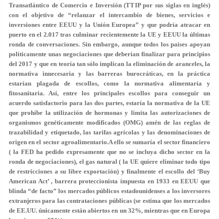
Transatlántico de Comercio e Inversión (TTIP por sus siglas en inglés)
con el objetivo de “relanzar el intercambio de bienes, servicios e
inversiones entre EEUU y la Unión Europea” y que podría atracar en
puerto en el 2.017 tras culminar recientemente la UE y EEUU la últimas
ronda de conversaciones. Sin embargo, aunque todos los países apoyan
políticamente unas negociaciones que deberían finalizar para principios
del 2017 y que en teoría tan sólo implican la eliminación de aranceles, la
normativa innecesaria y las barreras burocráticas, en la práctica
estarían plagada de escollos, como la normativa alimentaria y
fitosanitaria. Así, entre los principales escollos para conseguir un
acuerdo satisfactorio para las dos partes, estaría la normativa de la UE
que prohíbe la utilización de hormonas y limita las autorizaciones de
organismos genéticamente modificados (OMG) amén de las reglas de
trazabilidad y etiquetado, las tarifas agrícolas y las denominaciones de
origen en el sector agroalimentario.A ello se sumaría el sector financiero
( la FED ha pedido expresamente que no se incluya dicho sector en la
ronda de negociaciones), el gas natural ( la UE quiere eliminar todo tipo
de restricciones a su libre exportación) y finalmente el escollo del ‘Buy
American Act’ , barrera proteccionista impuesta en 1933 en EEUU que
blinda “de facto” los mercados públicos estadounidenses a los inversores
extranjeros para las contrataciones públicas (se estima que los mercados
de EE.UU. únicamente están abiertos en un 32%, mientras que en Europa