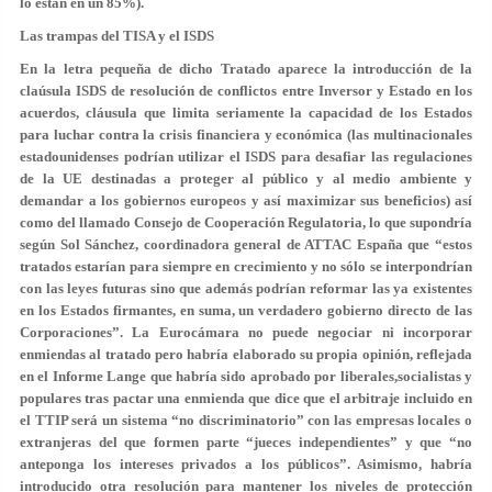
lo están en un 85%).
Las trampas del TISA y el ISDS
En la letra pequeña de dicho Tratado aparece la introducción de la
claúsula
ISDS de resolución de conflictos entre Inversor y Estado en los
acuerdos, cláusula que limita seriamente la capacidad de los Estados
para luchar contra la crisis financiera y económica (las multinacionales
estadounidenses podrían utilizar el ISDS para desafiar las regulaciones
de la UE destinadas a proteger al público y al medio ambiente y
demandar a los gobiernos europeos y así maximizar sus beneficios) así
como del llamado Consejo de Cooperación Regulatoria
, lo
que supondría
según Sol Sánchez, coordinadora general de ATTAC España que “estos
tratados estarían para siempre en crecimiento y no sólo se interpondrían
con las leyes futuras sino que además podrían reformar las ya existentes
en los Estados firmantes, en suma, un verdadero gobierno directo de las
Corporaciones”. La Eurocámara no puede negociar ni incorporar
enmiendas al tratado pero habría elaborado su propia opinión, reflejada
en el Informe Lange que habría sido aprobado por liberales,socialistas y
populares tras pactar una enmienda que dice que el arbitraje incluido en
el TTIP será un sistema “no discriminatorio” con las empresas locales o
extranjeras del que formen parte “jueces independientes” y que “no
anteponga los intereses privados a los públicos”. Asimismo, habría
introducido otra resolución para mantener los niveles de protección