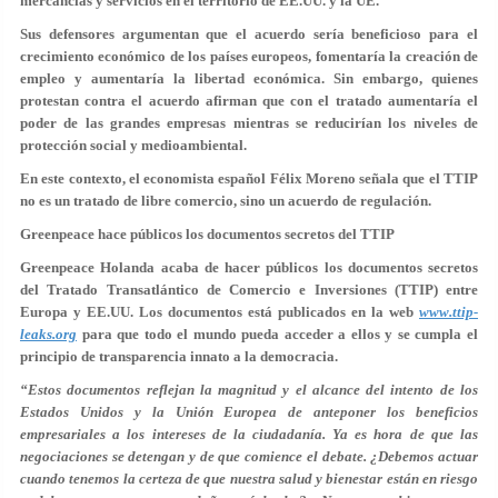
mercancías y servicios en el territorio de EE.UU. y la UE.
Sus defensores argumentan que el acuerdo sería beneficioso para el
crecimiento económico de los países europeos, fomentaría la creación de
empleo y aumentaría la libertad económica. Sin embargo, quienes
protestan contra el acuerdo afirman que con el tratado aumentaría el
poder de las grandes empresas mientras se reducirían los niveles de
protección social y medioambiental.
En este contexto, el economista español Félix Moreno señala que el TTIP
no es un tratado de libre comercio, sino un acuerdo de regulación.
Greenpeace hace públicos los documentos secretos del TTIP
Greenpeace Holanda
acaba de hacer públicos los documentos secretos
del Tratado Transatlántico de Comercio e Inversiones (TTIP)
entre
Europa y EE.UU. Los documentos está publicados en la web
www.ttip-
leaks.org
para que todo el mundo pueda acceder a ellos y se cumpla el
principio de transparencia innato a la democracia.
“Estos documentos reflejan la magnitud y el alcance del intento de los
Estados Unidos y la Unión Europea de anteponer los beneficios
empresariales a los intereses de la ciudadanía. Ya es hora de que las
negociaciones se detengan y de que comience el debate. ¿Debemos actuar
cuando tenemos la certeza de que nuestra salud y bienestar están en riesgo