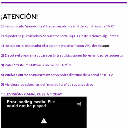
¡ATENCIÓN!
El denominado "mundo libre" ha censurado la señal del canal ruso de TV RT.
Para poder seguir viéndolo en nuestro portal siga las instrucciones siguientes:
1) Instale
en su ordenador el programa gratuito Proton VPN desde
aquí:
2) Ejecute el programa
y aparecerán tres Ubicaciones libres en la parte izquierda
3) Pulse "CONECTAR"
en la ubicación JAPÓN
4) Vuelva a entrar en nuestra web
y ya podrá disfrutar de la señal de RT TV
5) Maldiga
a los cabecillas del "mundo libre" y a sus ancestros
TELEVISIÓN - CANAL RUSSIA TODAY