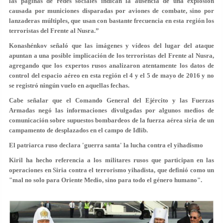
las páginas de redes sociales indican la ausencia de una explosión
causada por municiones disparadas por aviones de combate, sino por
lanzaderas múltiples, que usan con bastante frecuencia en esta región los
terroristas del Frente al Nusra.”
Konashénkov señaló que las imágenes y vídeos del lugar del ataque
apuntan a una posible implicación de los terroristas del Frente al Nusra,
agregando que los expertos rusos analizaron atentamente los datos de
control del espacio aéreo en esta región el 4 y el 5 de mayo de 2016 y no
se registró ningún vuelo en aquellas fechas.
Cabe señalar que el Comando General del Ejército y las Fuerzas
Armadas negó las informaciones divulgadas por algunos medios de
comunicación sobre supuestos bombardeos de la fuerza aérea siria de un
campamento de desplazados en el campo de Idlib.
El patriarca ruso declara 'guerra santa' la lucha contra el yihadismo
Kiril ha hecho referencia a los militares rusos que participan en las
operaciones en Siria contra el terrorismo yihadista, que definió como un
"mal no solo para Oriente Medio, sino para todo el género humano".