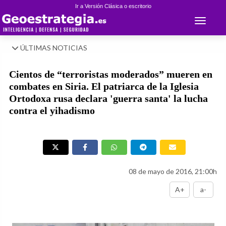
Ir a Versión Clásica o escritorio
Toggle 
ÚLTIMAS NOTICIAS
Cientos de “terroristas moderados” mueren en
combates en Siria. El patriarca de la Iglesia
Ortodoxa rusa declara 'guerra santa' la lucha
contra el yihadismo
08 de mayo de 2016, 21:00h
A+
a-