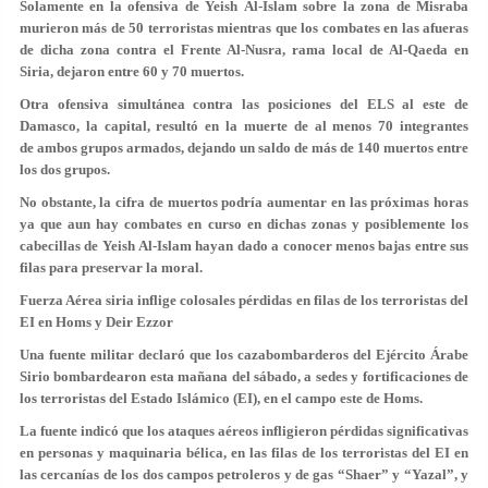
Solamente en la ofensiva de Yeish Al-Islam sobre la zona de Misraba
murieron más de 50 terroristas mientras que los combates en las afueras
de dicha zona contra el Frente Al-Nusra, rama local de Al-Qaeda en
Siria, dejaron entre 60 y 70 muertos.
Otra ofensiva simultánea contra las posiciones del ELS al este de
Damasco, la capital, resultó en la muerte de al menos 70 integrantes
de ambos grupos armados, dejando un saldo de más de 140 muertos entre
los dos grupos.
No obstante, la cifra de muertos podría aumentar en las próximas horas
ya que aun hay combates en curso en dichas zonas y posiblemente los
cabecillas de Yeish Al-Islam hayan dado a conocer menos bajas entre sus
filas para preservar la moral.
Fuerza Aérea siria inflige colosales pérdidas en filas de los terroristas del
EI en Homs y Deir Ezzor
Una fuente militar declaró que los cazabombarderos del Ejército Árabe
Sirio bombardearon esta mañana del sábado, a sedes y fortificaciones de
los terroristas del Estado Islámico (EI), en el campo este de Homs.
La fuente indicó que los ataques aéreos infligieron pérdidas significativas
en personas y maquinaria bélica, en las filas de los terroristas del EI en
las cercanías de los dos campos petroleros y de gas “Shaer” y “Yazal”, y