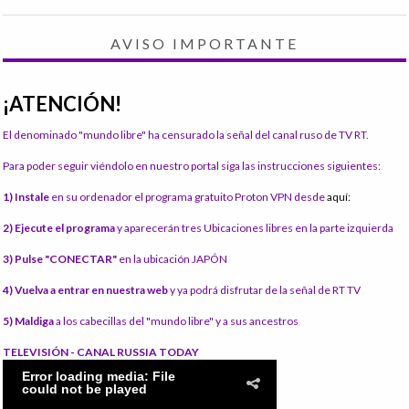
AVISO IMPORTANTE
¡ATENCIÓN!
El denominado "mundo libre" ha censurado la señal del canal ruso de TV RT.
Para poder seguir viéndolo en nuestro portal siga las instrucciones siguientes:
1) Instale
en su ordenador el programa gratuito Proton VPN desde
aquí:
2) Ejecute el programa
y aparecerán tres Ubicaciones libres en la parte izquierda
3) Pulse "CONECTAR"
en la ubicación JAPÓN
4) Vuelva a entrar en nuestra web
y ya podrá disfrutar de la señal de RT TV
5) Maldiga
a los cabecillas del "mundo libre" y a sus ancestros
TELEVISIÓN - CANAL RUSSIA TODAY