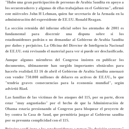
"Hubo una gran participación de personas de Arabia Saudita en apoyo a
los secuestradores y algunas de ellas trabajaban en el Gobierno", afirmó
este miércoles John H Lehman, quien fue secretario de la Armada en la
administración del expresidente de EE.UU. Ronald Reagan.
La sección retenida del informe oficial sobre los atentados de 2001 es
fundamental para discernir una disputa sobre si los
estadounidenses podrán o no demandar al Gobierno de Arabia Saudita
por daños y perjuicios. La Oficina del Director de Inteligencia Nacional
de EE.UU. está revisando el material para ver si puede ser desclasificado.
Aunque algunos miembros del Congreso insisten en publicar los
documentos, últimamente han surgido importantes obstáculos para
hacerlo realidad. El 16 de abril el Gobierno de Arabia Saudita amenazó
con vender 750.000 millones de dólares en activos de EE.UU., lo que
"tendría graves consecuencias para la economía mundial", según
advirtió Riad.
Las familias de las víctimas de los ataques del 11S, por su parte, dicen
estar "muy angustiadas" por el hecho de que la Administración de
Obama estaría presionando al Congreso para bloquear el proyecto de
ley contra la Casa de Saud, que permitiría juzgar al Gobierno saudita
por su presunta complicidad con el 11S.
Príncipe saudí insta a los estadounidenses a tomar "la decisión correcta"