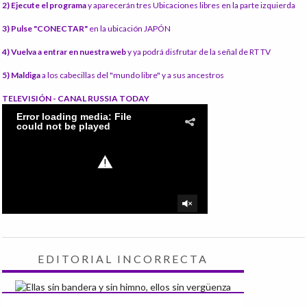
2) Ejecute el programa
y aparecerán tres Ubicaciones libres en la parte izquierda
3) Pulse "CONECTAR"
en la ubicación JAPÓN
4) Vuelva a entrar en nuestra web
y ya podrá disfrutar de la señal de RT TV
5) Maldiga
a los cabecillas del "mundo libre" y a sus ancestros
TELEVISIÓN - CANAL RUSSIA TODAY
EDITORIAL INCORRECTA