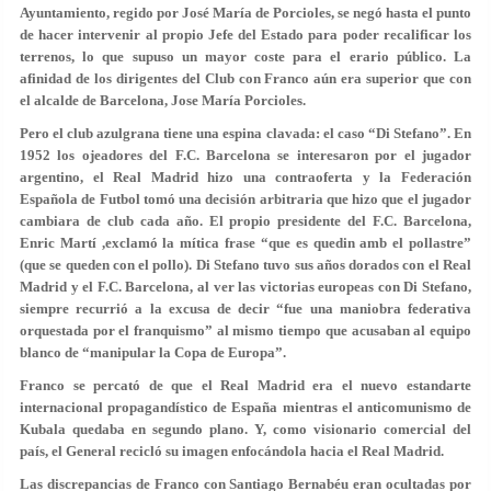
Ayuntamiento, regido por José María de Porcioles, se negó hasta el punto
de hacer intervenir al propio Jefe del Estado para poder recalificar los
terrenos, lo que supuso un mayor coste para el erario público. La
afinidad de los dirigentes del Club con Franco aún era superior que con
el alcalde de Barcelona, Jose María Porcioles.
Pero el club azulgrana tiene una espina clavada: el caso “Di Stefano”. En
1952 los ojeadores del F.C. Barcelona se interesaron por el jugador
argentino, el Real Madrid hizo una contraoferta y la Federación
Española de Futbol tomó una decisión arbitraria que hizo que el jugador
cambiara de club cada año. El propio presidente del F.C. Barcelona,
Enric Martí ,exclamó la mítica frase “que es quedin amb el pollastre”
(que se queden con el pollo). Di Stefano tuvo sus años dorados con el Real
Madrid y el F.C. Barcelona, al ver las victorias europeas con Di Stefano,
siempre recurrió a la excusa de decir “fue una maniobra federativa
orquestada por el franquismo” al mismo tiempo que acusaban al equipo
blanco de “manipular la Copa de Europa”.
Franco se percató de que el Real Madrid era el nuevo estandarte
internacional propagandístico de España mientras el anticomunismo de
Kubala quedaba en segundo plano. Y, como visionario comercial del
país, el General recicló su imagen enfocándola hacia el Real Madrid.
Las discrepancias de Franco con Santiago Bernabéu eran ocultadas por