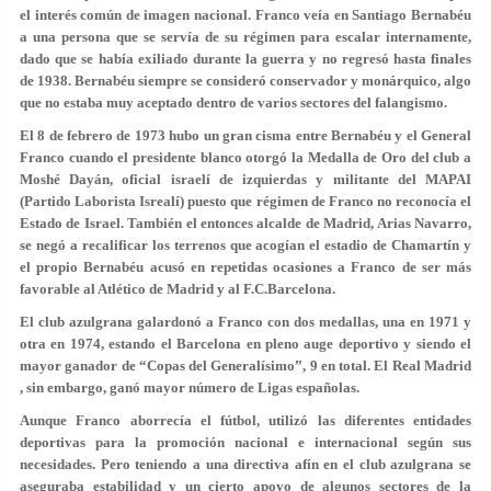
el interés común de imagen nacional. Franco veía en Santiago Bernabéu
a una persona que se servía de su régimen para escalar internamente,
dado que se había exiliado durante la guerra y no regresó hasta finales
de 1938. Bernabéu siempre se consideró conservador y monárquico, algo
que no estaba muy aceptado dentro de varios sectores del falangismo.
El 8 de febrero de 1973 hubo un gran cisma entre Bernabéu y el General
Franco cuando el presidente blanco otorgó la Medalla de Oro del club a
Moshé Dayán, oficial israelí de izquierdas y militante del MAPAI
(Partido Laborista Isrealí) puesto que régimen de Franco no reconocía el
Estado de Israel. También el entonces alcalde de Madrid, Arias Navarro,
se negó a recalificar los terrenos que acogían el estadio de Chamartín y
el propio Bernabéu acusó en repetidas ocasiones a Franco de ser más
favorable al Atlético de Madrid y al F.C.Barcelona.
El club azulgrana galardonó a Franco con dos medallas, una en 1971 y
otra en 1974, estando el Barcelona en pleno auge deportivo y siendo el
mayor ganador de “Copas del Generalísimo”, 9 en total. El Real Madrid
, sin embargo, ganó mayor número de Ligas españolas.
Aunque Franco aborrecía el fútbol, utilizó las diferentes entidades
deportivas para la promoción nacional e internacional según sus
necesidades. Pero teniendo a una directiva afín en el club azulgrana se
aseguraba estabilidad y un cierto apoyo de algunos sectores de la