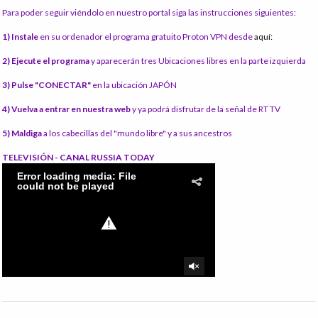
Para poder seguir viéndolo en nuestro portal siga las instrucciones siguientes:
1) Instale
en su ordenador el programa gratuito Proton VPN desde
aquí:
2) Ejecute el programa
y aparecerán tres Ubicaciones libres en la parte izquierda
3) Pulse "CONECTAR"
en la ubicación JAPÓN
4) Vuelva a entrar en nuestra web
y ya podrá disfrutar de la señal de RT TV
5) Maldiga
a los cabecillas del "mundo libre" y a sus ancestros
TELEVISIÓN - CANAL RUSSIA TODAY