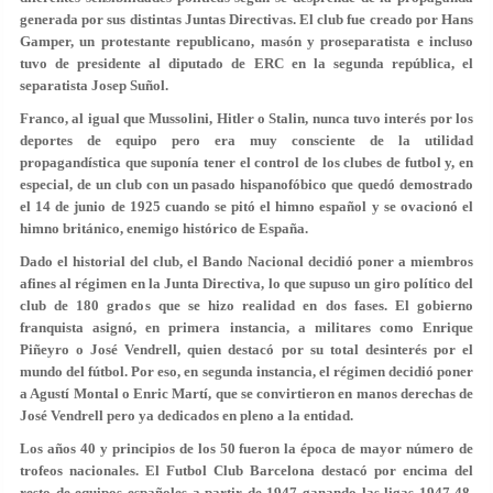
generada por sus distintas Juntas Directivas. El club fue creado por Hans
Gamper, un protestante republicano, masón y proseparatista e incluso
tuvo de presidente al diputado de ERC en la segunda república, el
separatista Josep Suñol.
Franco, al igual que Mussolini, Hitler o Stalin, nunca tuvo interés por los
deportes de equipo pero era muy consciente de la utilidad
propagandística que suponía tener el control de los clubes de futbol y, en
especial, de un club con un pasado hispanofóbico que quedó demostrado
el 14 de junio de 1925 cuando se pitó el himno español y se ovacionó el
himno británico, enemigo histórico de España.
Dado el historial del club, el Bando Nacional decidió poner a miembros
afines al régimen en la Junta Directiva, lo que supuso un giro político del
club de 180 grados que se hizo realidad en dos fases. El gobierno
franquista asignó, en primera instancia, a militares como Enrique
Piñeyro o José Vendrell, quien destacó por su total desinterés por el
mundo del fútbol. Por eso, en segunda instancia, el régimen decidió poner
a Agustí Montal o Enric Martí, que se convirtieron en manos derechas de
José Vendrell pero ya dedicados en pleno a la entidad.
Los años 40 y principios de los 50 fueron la época de mayor número de
trofeos nacionales. El Futbol Club Barcelona destacó por encima del
resto de equipos españoles a partir de 1947 ganando las ligas 1947-48,