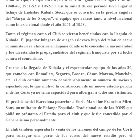
1948-49, 1951-52 y 1952-53. En la mitad de ese periodo tuvo lugar el
fichaje de Ladislao Kubala Stecz, que se convirtió en la piedra angular
del “Barça de les 5 copes”, el equipo que arrasó tanto a nivel nacional
como internacional desde el año 1951 al 1953.
Tanto el régimen como el Club se vieron beneficiados con la llegada de
Kubala. El jugador húngaro de orígen eslovaco huyó del telón de acero
comunista para afincarse en España donde se le concedió la nacionalidad
y fue un estandarte propagandístico del régimen franquista por su lucha
contra el comunismo.
Gracias a la llegada de Kubala y el espectacular equipo de los años 50,
que contaba con Ramallets, Segarra, Basora, César, Moreno, Manchón,
etc., el club catalán aumentó considerablemente su número de socios y
espectadores, lo que motivó la construcción de un nuevo estadio porque
el de las Corts ya no tenía capacidad para albergar a todos sus visitantes.
El presidente del Barcelona posterior a Enric Martí fue Francisco Miró-
Sans, un militante de Falange Española Tradicionalista de las JONS que
pidió un préstamo al Estado para el club y que le fue concedido por el
Generalísimo personalmente.
El club también esperaba la venta de los terrenos del campo de les Corts
para sufragar una parte de los costes del nuevo estadio pero el