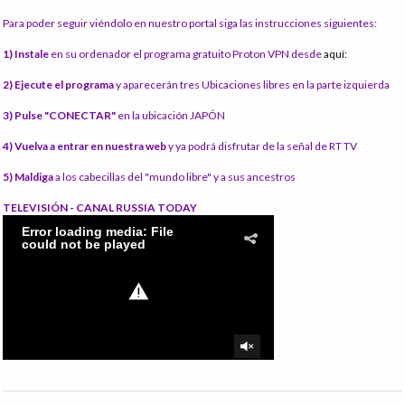
Para poder seguir viéndolo en nuestro portal siga las instrucciones siguientes:
1) Instale
en su ordenador el programa gratuito Proton VPN desde
aquí:
2) Ejecute el programa
y aparecerán tres Ubicaciones libres en la parte izquierda
3) Pulse "CONECTAR"
en la ubicación JAPÓN
4) Vuelva a entrar en nuestra web
y ya podrá disfrutar de la señal de RT TV
5) Maldiga
a los cabecillas del "mundo libre" y a sus ancestros
TELEVISIÓN - CANAL RUSSIA TODAY