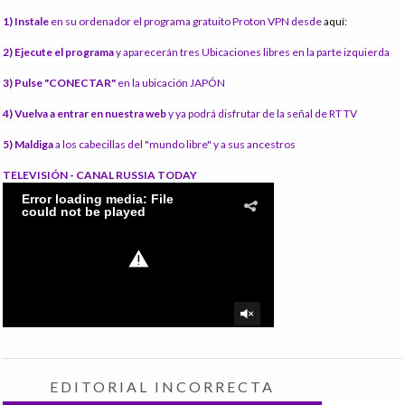
1) Instale
en su ordenador el programa gratuito Proton VPN desde
aquí:
2) Ejecute el programa
y aparecerán tres Ubicaciones libres en la parte izquierda
3) Pulse "CONECTAR"
en la ubicación JAPÓN
4) Vuelva a entrar en nuestra web
y ya podrá disfrutar de la señal de RT TV
5) Maldiga
a los cabecillas del "mundo libre" y a sus ancestros
TELEVISIÓN - CANAL RUSSIA TODAY
EDITORIAL INCORRECTA