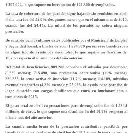
1.397.000, lo que supone un incremento de 121.300 desempleados.
La tasa de cobertura de los parados sigue bajando sin remisión: en abril
dicha tasa fue del 52,9%, dos puntos menos que en el mismo mes de 2015,
cuando fue del 54,4%. La mitad de los parados no cobra ninguna
prestación.
De acuerdo con los últimos datos publicados por el Ministerio de Empleo
y Seguridad Social, a finales de abril 1.994.370 personas se beneficiaban
de algún tipo de ayuda por desempleo, lo que supone un descenso del
10,7% respecto al mismo mes del año anterior.
Del total de beneficiarios, 909.268 cobraban el subsidio por desempleo
(9,5% menos); 715.490, una prestación contributiva (11% menos);
230.355, la renta activa de inserción (11,7% menos); 114.189, subsidios
eventuales agrarios (4,2% menos); y 25.068, la ayuda para parados de
larga duración con cargas familiares que entró en funcionamiento a
comienzos de 2015.
El gasto total en abril en prestaciones para desempleados fue de 1.534,1
millones de euros, lo que supone una disminución del 10,1% respecto al
mismo mes del año anterior.
La cuantía media bruta de la prestación contributiva percibida por
beneficiario durante el mes de abril fue de 801,1 euros, lo que supone una