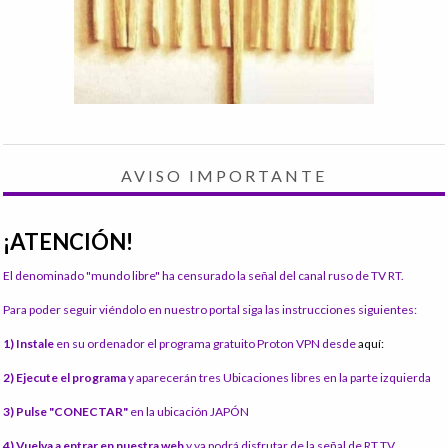
AVISO IMPORTANTE
¡ATENCIÓN!
El denominado "mundo libre" ha censurado la señal del canal ruso de TV RT.
Para poder seguir viéndolo en nuestro portal siga las instrucciones siguientes:
1) Instale
en su ordenador el programa gratuito Proton VPN desde
aquí:
2) Ejecute el programa
y aparecerán tres Ubicaciones libres en la parte izquierda
3) Pulse "CONECTAR"
en la ubicación JAPÓN
4) Vuelva a entrar en nuestra web
y ya podrá disfrutar de la señal de RT TV