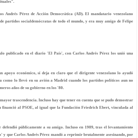
ituales".
rlos Andrés Pérez de Acción Democrática (AD). El mandatario venezolano
a de partidos socialdemócratas de todo el mundo, y era muy amigo de Felipe
lo publicado en el diario 'El País', con Carlos Andrés Pérez los unió una
 un apoyo económico, sí deja en claro que el dirigente venezolano lo ayudó
ta como lo llevó en su avión a Madrid cuando los partidos políticos aun no
imeros años de su gobierno en los '80.
a mayor trascendencia. Incluso hay que tener en cuenta que se pudo demostrar
 financió al PSOE, al igual que la Fundación Friedrich Ebert, vinculada al
 defendió públicamente a su amigo. Incluso en 1989, tras el levantamiento
o' y que Carlos Andrés Pérez mandó a reprimir brutalmente asesinando, por