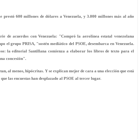
e prestó 600 millones de dólares a Venezuela, y 3.000 millones más al año
erie de acuerdos con Venezuela: "Compró la aerolínea estatal venezolana
o el grupo PRISA, "sostén mediático del PSOE, desembarca en Venezuela.
so: la editorial Santillana comienza a elaborar los libros de texto para el
una concesión".
an, al menos, hipócritas. Y se explican mejor de cara a una elección que está
a que las encuestas han desplazado al PSOE al tercer lugar.