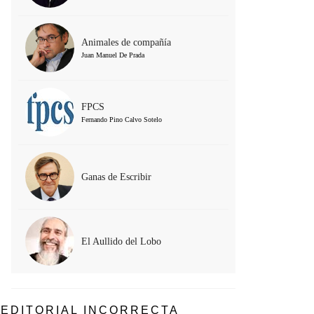
Animales de compañía
Juan Manuel De Prada
FPCS
Fernando Pino Calvo Sotelo
Ganas de Escribir
El Aullido del Lobo
EDITORIAL INCORRECTA