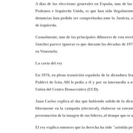
A días de las elecciones generales en España, una de la
Podemos e Izquierda Unida, es que han sido ilegalmente
denuncias han podido ser comprobadas ante la Justicia, s
de izquierda.
Casualmente, uno de los principales difusores de esta teo
Sánchez parece ignorar es que durante las décadas de 1970
en Venezuela.
La carta del rey
En 1976, en plena transición española de la dictadura fr
Pahlevi de Irán. Allí le pedía a él y por su intermedio a
Unión del Centro Democrático (UCD).
Juan Carlos explica al sha que habiendo salido de la dicta
libremente en la campaña (electoral), elaborar su estr
presentación de la imagen de sus líderes, al tiempo que se
El rey explica entonces que la derecha ha sido "asistida 