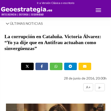
Ir a Versión Clásica o escritorio
Toggle 
ÚLTIMAS NOTICIAS
La corrupción en Cataluña. Victoria Álvarez:
“Yo ya dije que en Antifrau actuaban como
sinvergüenzas”
28 de junio de 2016, 20:00h
A+
a-