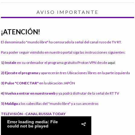
AVISO IMPORTANTE
¡ATENCIÓN!
El denominado "mundo libre" ha censurado la señal del canal ruso de TV RT.
Para poder seguir viéndolo en nuestro portal siga las instrucciones siguientes:
1) Instale
en su ordenador el programa gratuito Proton VPN desde
aquí:
2) Ejecute el programa
y aparecerán tres Ubicaciones libres en la parte izquierda
3) Pulse "CONECTAR"
en la ubicación JAPÓN
4) Vuelva a entrar en nuestra web
y ya podrá disfrutar de la señal de RT TV
5) Maldiga
a los cabecillas del "mundo libre" y a sus ancestros
TELEVISIÓN - CANAL RUSSIA TODAY