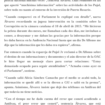
policía nacional muchas veces”, concreta Álvarez. Unas reuniones en las
que aportó “muchísima información” sobre las actividades de los Pujol,
sobre todo en cuanto al entorno de la inversión de Puerto Rosario.
“Cuando comparecí en el Parlament lo expliqué con detalle”, narra
Álvarez recordando su jugosa intervención en la comisión sobre la
Corrupción en la cámara catalana el 10 de abril de 2015. “Me hicieron
la pelota durante dos meses, me llamaban cada dos días, me invitaban a
comer, a desayunar y me daban las gracias por la información porque
les daba fuerza en la Audiencia Nacional hasta que un día De Alfonso me
dijo que la información que les daba era espúrea”, afirma.
Fue entonces cuando la expareja de Pujol Jr reclamó a De Alfonso sobre
el destino de sus informaciones y documentos y el aún director de la OAC
le hizo llegar un mensaje claro para cortar relaciones: “Estoy
demasiado ocupado para seguir atendiéndote”. “Actuaba como ayer en
el Parlament”, sostiene.
“Cuando salió Alícia Sánchez Camacho por el medio se acabó todo, la
información se quedó allí o se la dieron a CiU o salió en la prensa”,
apunta. Asimismo, Álvarez insiste que dejó dos teléfonos en Antifrau del
que todavía no tiene noticias.
“Con el tiempo me he dado cuenta del error que cometí acudiendo a
Antifrau, el peor error que cometí”, sentencia Álvarez, que está