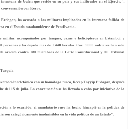
ntentona de Gulen que reside en su país y sus infiltrados en el Ejército",
u conversación con Kerry.
 Erdogan, ha acusado a los militares implicados en la intentona fallida de
tra en el Estado estadounidense de Pensilvania.
e militar, acompañados por tanques, cazas y helicópteros en Estambul y
0 personas y ha dejado más de 1.440 heridos. Casi 3.000 militares han sido
 de arresto contra 180 miembros de la Corte Constitucional y del Tribunal
n Turquía
nversación telefónica con su homólogo turco, Recep Tayyip Erdogan, después
he del 15 de julio. La conversación se ha llevado a cabo por iniciativa de la
ación a lo ocurrido, el mandatario ruso ha hecho hincapié en la política de
cia son categóricamente inadmisibles en la vida política de un Estado".