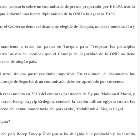
senso necesario sobre un comunicado de prensa preparado por EE.UU. tras la
gipto, informó una fuente diplomática de la ONU a la agencia TASS.
tar el Gobierno democráticamente elegido de Turquía, mostrar moderación y
amamiento a todas las partes en Turquía para "respetar los principios
Cairo insistió en recalcar que el Consejo de Seguridad de la ONU no tiene
ierno de ningún país.
 texto sin esa parte resultaba imposible. En resultado, el documento fue
 Consejo de Seguridad, un comunicado debe ser aprobado por consenso.
l derrocamiento en 2013 del entonces presidente de Egipto, Mohamed Morsi, y
e turco, Recep Tayyip Erdogan, condenó la acción militar egipcia contra los
rno del actual mandatario del país árabe, Abdulfatah al Sisi, es ilegal.
rquía?
e del país Recep Tayyip Erdogan se ha dirigido a la población y ha instado