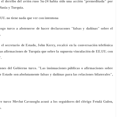
 el derribo del avión ruso Su-24 había sido una acción "premeditada" por
 Rusia y Turquía.
UU. no tiene nada que ver con intentona
ogo turco a abstenerse de hacer declaracones "falsas y dañinas" sobre el
.
l secretario de Estado, John Kerry, recalcó en la conversación telefónica
las afirmaciones de Turquía que sobre la supuesta vinculación de EE.UU. con
".
nes del Gobierno turco. "Las insinuaciones públicas o afirmaciones sobre
de Estado son abolutamente falsas y dañinas para las relaciones bilaterales",
er turco Mevlut Cavusoglu acusó a los seguidores del clérigo Fetulá Gulen,
.