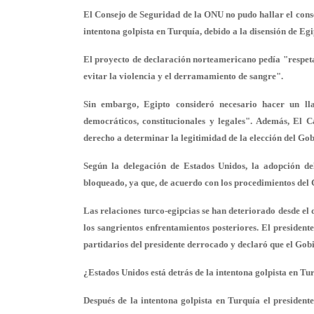
El Consejo de Seguridad de la ONU no pudo hallar el con
intentona golpista en Turquía, debido a la disensión de E
El proyecto de declaración norteamericano pedía "respe
evitar la violencia y el derramamiento de sangre".
Sin embargo, Egipto consideró necesario hacer un ll
democráticos, constitucionales y legales". Además, El 
derecho a determinar la legitimidad de la elección del Gob
Según la delegación de Estados Unidos, la adopción del
bloqueado, ya que, de acuerdo con los procedimientos del
Las relaciones turco-egipcias se han deteriorado desde e
los sangrientos enfrentamientos posteriores. El president
partidarios del presidente derrocado y declaró que el Gobie
¿Estados Unidos está detrás de la intentona golpista en Tu
Después de la intentona golpista en Turquía el president