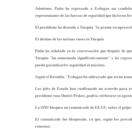
Asimismo, Putin ha expresado a Erdogan sus condolenc
representantes de las fuerzas de seguridad que hicieron fren
El presidente ha deseado a Turquía "la pronta recuperación
El destino de los turistas rusos en Turquía
Putin ha señalado en la conversación que después de que 
Turquía "ha aumentado significativamente" y ha expresad
pueda garantizarles seguridad al máximo.
Según el Kremlin, "Erdogan ha subrayado que serán tomada
Los jefes de Estado han confirmado un acuerdo para rea
presidente ruso Dmitri Peskov, podría celebrarse en agosto
La ONU bloquea un comunicado de EE.UU. sobre el golpe 
El comunicado fue bloqueado, ya que, según los proce
consenso.