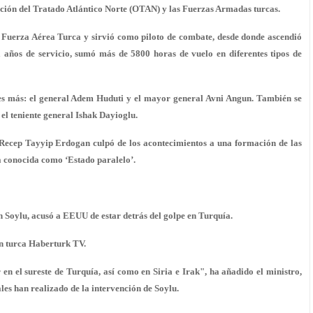
ción del Tratado Atlántico Norte (OTAN) y las Fuerzas Armadas turcas.
a Fuerza Aérea Turca y sirvió como piloto de combate, desde donde ascendió
 años de servicio, sumó más de 5800 horas de vuelo en diferentes tipos de
s más: el general Adem Huduti y el mayor general Avni Angun. También se
 el teniente general Ishak Dayioglu.
e Recep Tayyip Erdogan culpó de los acontecimientos a una formación de las
 conocida como ‘Estado paralelo’.
 Soylu, acusó a EEUU de estar detrás del golpe en Turquía.
ón turca Haberturk TV.
en el sureste de Turquía, así como en Siria e Irak", ha añadido el ministro,
les han realizado de la intervención de Soylu.