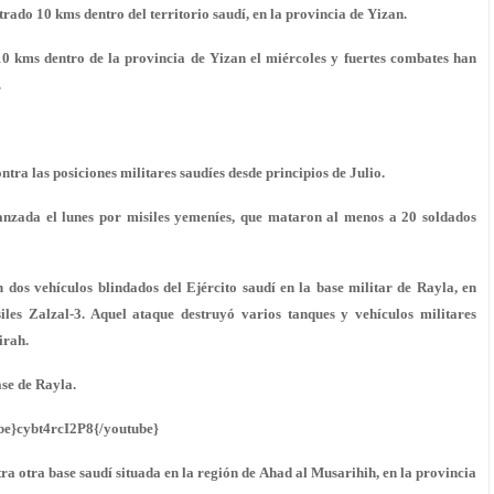
rado 10 kms dentro del territorio saudí, en la provincia de Yizan.
10 kms dentro de la provincia de Yizan el miércoles y fuertes combates han
.
ntra las posiciones militares saudíes desde principios de Julio.
canzada el lunes por misiles yemeníes, que mataron al menos a 20 soldados
 dos vehículos blindados del Ejército saudí en la base militar de Rayla, en
es Zalzal-3. Aquel ataque destruyó varios tanques y vehículos militares
irah.
ase de Rayla.
be}cybt4rcI2P8{/youtube}
tra otra base saudí situada en la región de Ahad al Musarihih, en la provincia