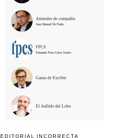
Animales de compañía
Juan Manuel De Prada
FPCS
Fernando Pino Calvo Sotelo
Ganas de Escribir
El Aullido del Lobo
EDITORIAL INCORRECTA