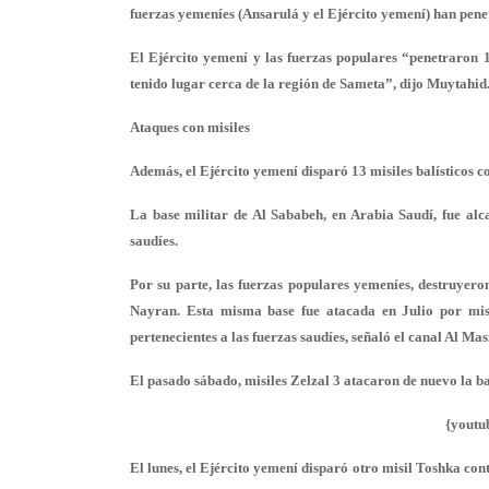
fuerzas yemeníes (Ansarulá y el Ejército yemení) han penet
El Ejército yemení y las fuerzas populares “penetraron 
tenido lugar cerca de la región de Sameta”, dijo Muytahid
Ataques con misiles
Además, el Ejército yemení disparó 13 misiles balísticos co
La base militar de Al Sababeh, en Arabia Saudí, fue al
saudíes.
Por su parte, las fuerzas populares yemeníes, destruyeron
Nayran. Esta misma base fue atacada en Julio por misil
pertenecientes a las fuerzas saudíes, señaló el canal Al Mas
El pasado sábado, misiles Zelzal 3 atacaron de nuevo la b
{youtu
El lunes, el Ejército yemení disparó otro misil Toshka con