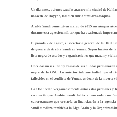
Un día antes, aviones saudíes atacaron la ciudad de Kahlan
noroeste de Hayyah, también sufrió similares ataques.
Arabia Saudí comenzó en marzo de 2015 sus ataques aéreo
durante esta agresión militar, que ha ocasionado importante
El pasado 2 de agosto, el secretario general de la ONU, 
de guerra de Arabia Saudí en Yemen. Según fuentes de la 
lista negra de estados y organizaciones que matan y violan 
Hace dos meses, Riad y varios de sus aliados presionaron 
negra de la ONU. Un anterior informe indicó que el ré
fallecidos en el conflicto de Yemen, es decir de la muerte v
La ONU cedió vergonzosamente antas estas presiones y t
reconoció que Arabia Saudí había amenazado con “su
concretamente que cortaría su financiación a la agenci
saudí movilizó también a la Liga Árabe y la Organización