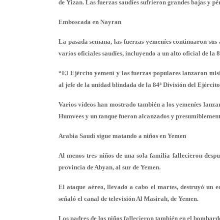
de Yizan. Las fuerzas saudíes sufrieron grandes bajas y pé
Emboscada en Nayran
La pasada semana, las fuerzas yemeníes continuaron sus at
varios oficiales saudíes, incluyendo a un alto oficial de la 
“El Ejército yemení y las fuerzas populares lanzaron mis
al jefe de la unidad blindada de la 84ª División del Ejérci
Varios vídeos han mostrado también a los yemeníes lanzan
Humvees y un tanque fueron alcanzados y presumiblemente
Arabia Saudí sigue matando a niños en Yemen
Al menos tres niños de una sola familia fallecieron despu
provincia de Abyan, al sur de Yemen.
El ataque aéreo, llevado a cabo el martes, destruyó un ed
señaló el canal de televisión Al Masirah, de Yemen.
Los padres de los niños fallecieron también en el bombard