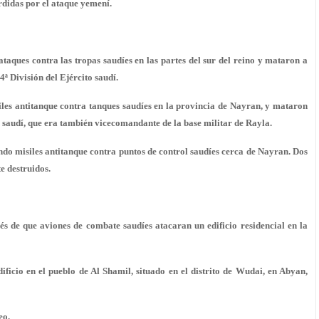
rdidas por el ataque yemení.
aques contra las tropas saudíes en las partes del sur del reino y mataron a
84ª División del Ejército saudí.
iles antitanque contra tanques saudíes en la provincia de Nayran, y mataron
to saudí, que era también vicecomandante de la base militar de Rayla.
do misiles antitanque contra puntos de control saudíes cerca de Nayran. Dos
 destruidos.
és de que aviones de combate saudíes atacaran un edificio residencial en la
ificio en el pueblo de Al Shamil, situado en el distrito de Wudai, en Abyan,
eo.