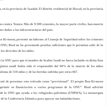
, en la provincia de Saadah. El distrito residencial de Harad, en la provincia
s contra Yemen. Más de 9.500 yemeníes, la mayor parte civiles, han muerto
s daños a las infraestructuras del país.
Ban Ki-moon, presentó un informe al Consejo de Seguridad sobre los crímenes
ONU, Riad no ha presentado pruebas suficientes que le permitan salir de la
los derechos de los niños.
a la ONU para que el nombre de Arabia Saudí no fuera incluido en dicha lista
gimen saudí había sido el responsable del 60% de la muerte de los niños
iolenta de 510 niños y de las heridas sufridas por otros 667.
rató de presentar esta retirada como “provisional”. El propio Ban Ki-moon
primir su financiación a varios programas de la ONU”. Riad advirtió
a de la ONU que ayuda a los refugiados palestinos (UNRWA). La monarquía
 de la Conferencia Islámica para apoyar sus intimidaciones.