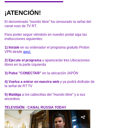
¡ATENCIÓN!
El denominado "mundo libre" ha censurado la señal del
canal ruso de TV RT.
Para poder seguir viéndolo en nuestro portal siga las
instrucciones siguientes:
1) Instale
en su ordenador el programa gratuito Proton
VPN desde
aquí:
2) Ejecute el programa
y aparecerán tres Ubicaciones
libres en la parte izquierda
3) Pulse "CONECTAR"
en la ubicación JAPÓN
4) Vuelva a entrar en nuestra web
y ya podrá disfrutar de
la señal de RT TV
5) Maldiga
a los cabecillas del "mundo libre" y a sus
ancestros
TELEVISIÓN - CANAL RUSSIA TODAY