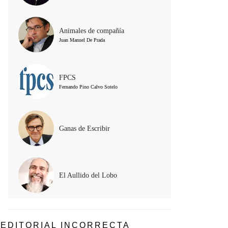
Animales de compañía
Juan Manuel De Prada
FPCS
Fernando Pino Calvo Sotelo
Ganas de Escribir
El Aullido del Lobo
EDITORIAL INCORRECTA