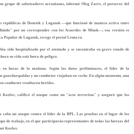
 un grupo de saboteadores ucranianos, informó Oleg Zarev, el portavoz del
 las repúblicas de Donetsk y Lugansk —que funcionó de manera activa entre
finido" por no corresponder con los Acuerdos de Minsk—, esa versión es
a Popular de Lugansk, recoge el portal Lenta.ru
bía sido hospitalizado por el atentado y se encontraba en grave estado de
ahora su vida está fuera de peligro.
o en horas de la mañana. Según los datos preliminares, el líder de la
us guardaespaldas y un conductor viajaban en coche. En algún momento, una
su conductor resultaron heridos.
 Kozlov, calificó el ataque como un "acto terrorista" y aseguró que los
a cabo un ataque contra el líder de la RPL. Las pruebas en el lugar de los
upo de trabajo, en el que participarán representantes de todas las fuerzas del
rmó Kozlov.