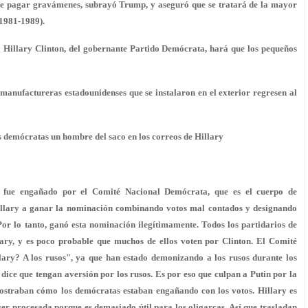
e pagar gravámenes, subrayó Trump, y aseguró que se tratará de la mayor
1981-1989).
l Hillary Clinton, del gobernante Partido Demócrata, hará que los pequeños
nufactureras estadounidenses que se instalaron en el exterior regresen al
 demócratas un hombre del saco en los correos de Hillary
o fue engañado por el Comité Nacional Demócrata, que es el cuerpo de
illary a ganar la nominación combinando votos mal contados y designando
Por lo tanto, ganó esta nominación ilegítimamente. Todos los partidarios de
lary, y es poco probable que muchos de ellos voten por Clinton. El Comité
lary? A los rusos", ya que han estado demonizando a los rusos durante los
s dice que tengan aversión por los rusos. Es por eso que culpan a Putin por la
 mostraban cómo los demócratas estaban engañando con los votos. Hillary es
r procesada porque es demasiado útil para los oligarcas. Así que trasladan