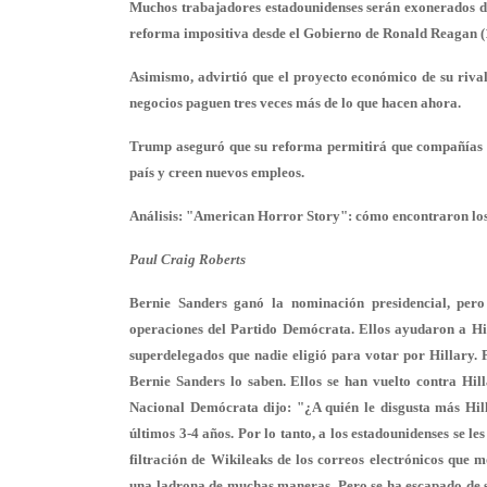
Muchos trabajadores estadounidenses serán exonerados d
reforma impositiva desde el Gobierno de Ronald Reagan (
Asimismo, advirtió que el proyecto económico de su riva
negocios paguen tres veces más de lo que hacen ahora.
Trump aseguró que su reforma permitirá que compañías ma
país y creen nuevos empleos.
Análisis: "American Horror Story": cómo encontraron los
Paul Craig Roberts
Bernie Sanders ganó la nominación presidencial, per
operaciones del Partido Demócrata. Ellos ayudaron a H
superdelegados que nadie eligió para votar por Hillary. 
Bernie Sanders lo saben. Ellos se han vuelto contra Hil
Nacional Demócrata dijo: "¿A quién le disgusta más Hil
últimos 3-4 años. Por lo tanto, a los estadounidenses se le
filtración de Wikileaks de los correos electrónicos que
una ladrona de muchas maneras. Pero se ha escapado de se