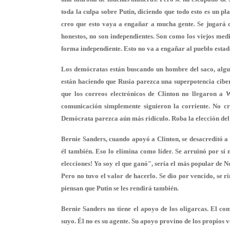
toda la culpa sobre Putin, diciendo que todo esto es un p
creo que esto vaya a engañar a mucha gente. Se jugará 
honestos, no son independientes. Son como los viejos med
forma independiente. Esto no va a engañar al pueblo estado
Los demócratas están buscando un hombre del saco, alguie
están haciendo que Rusia parezca una superpotencia ciber
que los correos electrónicos de Clinton no llegaron a 
comunicación simplemente siguieron la corriente. No c
Demócrata parezca aún más ridículo. Roba la elección del c
Bernie Sanders, cuando apoyó a Clinton, se desacreditó a 
él también. Eso lo elimina como líder. Se arruinó por sí
elecciones! Yo soy el que ganó", sería el más popular de 
Pero no tuvo el valor de hacerlo. Se dio por vencido, se r
piensan que Putin se les rendirá también.
Bernie Sanders no tiene el apoyo de los oligarcas. El com
suyo. Él no es su agente. Su apoyo provino de los propios 