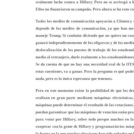
realmente luche contra a Hillary. Pero no se arriesgó a 
Ellos no financiaron su campaña. Pero ahora se ha roto como
Todos los medios de comunicación apoyarán a Clinton y a
depende de los medios de comunicación, ya que han m
maneje Trump. Si continúa diciendo que no quiere un conf
ganará independientemente de los oligarcas y de los medios
deslocalización de los puestos de trabajo de los estadou
media al extranjero, duele realmente a los estadounidenses
Se da cuenta de que no hay una necesidad real de la OTAN.
estas cuestiones, va a ganar. Pero la pregunta es qué podr
nada, pero es la única esperanza que tenemos.
Pero en este momento existe la posibilidad de que los de
realizan en gran parte mediante máquinas electrónicas.
máquinas puede determinar el resultado de las votaciones.
puedan garantizar que las máquinas de votación están p
para votar por Hillary, sobre todo porque muchos en la 
cooperar con la gente de Hillary y programarán las máqui
la forma en la que muchas elecciones han sido robadas en 