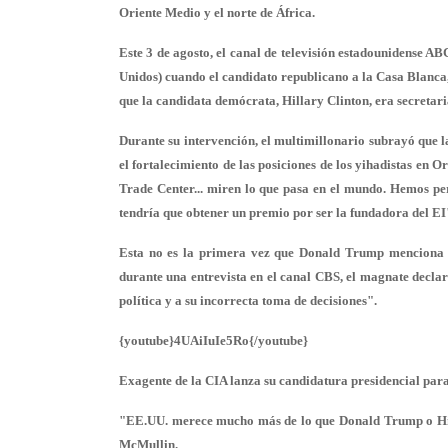
Oriente Medio y el norte de África.
Este 3 de agosto, el canal de televisión estadounidense A
Unidos) cuando el candidato republicano a la Casa Blanca
que la candidata demócrata, Hillary Clinton, era secretari
Durante su intervención, el multimillonario subrayó que la
el fortalecimiento de las posiciones de los yihadistas en
Trade Center... miren lo que pasa en el mundo. Hemos perm
tendría que obtener un premio por ser la fundadora del EI
Esta no es la primera vez que Donald Trump menciona la
durante una entrevista en el canal CBS, el magnate declar
política y a su incorrecta toma de decisiones".
{youtube}4UAiIuIe5Ro{/youtube}
Exagente de la CIA lanza su candidatura presidencial par
"EE.UU. merece mucho más de lo que Donald Trump o Hill
McMullin.