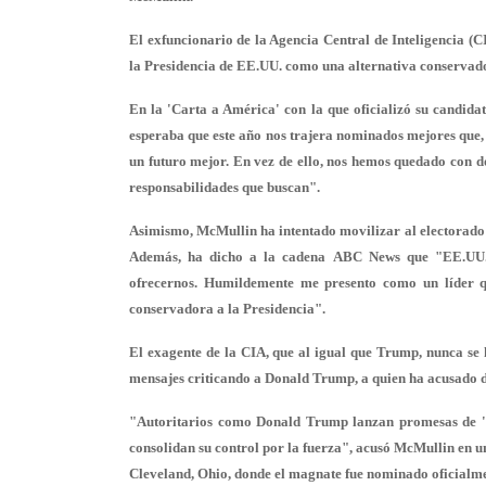
El exfuncionario de la Agencia Central de Inteligencia (
la Presidencia de EE.UU. como una alternativa conserva
En la 'Carta a América' con la que oficializó su candidat
esperaba que este año nos trajera nominados mejores que, p
un futuro mejor. En vez de ello, nos hemos quedado con d
responsabilidades que buscan".
Asimismo, McMullin ha intentado movilizar al electorado 
Además, ha dicho a la cadena ABC News que "EE.UU.
ofrecernos. Humildemente me presento como un líder qu
conservadora a la Presidencia".
El exagente de la CIA, que al igual que Trump, nunca se 
mensajes criticando a Donald Trump, a quien ha acusado d
"Autoritarios como Donald Trump lanzan promesas de 'La 
consolidan su control por la fuerza", acusó McMullin en un
Cleveland, Ohio, donde el magnate fue nominado oficialm