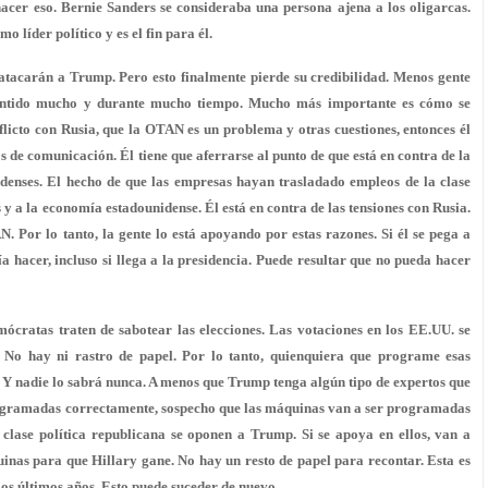
hacer eso. Bernie Sanders se consideraba una persona ajena a los oligarcas.
 líder político y es el fin para él.
tacarán a Trump. Pero esto finalmente pierde su credibilidad. Menos gente
entido mucho y durante mucho tiempo. Mucho más importante es cómo se
licto con Rusia, que la OTAN es un problema y otras cuestiones, entonces él
 de comunicación. Él tiene que aferrarse al punto de que está en contra de la
nidenses. El hecho de que las empresas hayan trasladado empleos de la clase
 y a la economía estadounidense. Él está en contra de las tensiones con Rusia.
 Por lo tanto, la gente lo está apoyando por estas razones. Si él se pega a
ía hacer, incluso si llega a la presidencia. Puede resultar que no pueda hacer
mócratas traten de sabotear las elecciones. Las votaciones en los EE.UU. se
 No hay ni rastro de papel. Por lo tanto, quienquiera que programe esas
 Y nadie lo sabrá nunca. A menos que Trump tenga algún tipo de expertos que
rogramadas correctamente, sospecho que las máquinas van a ser programadas
clase política republicana se oponen a Trump. Si se apoya en ellos, van a
nas para que Hillary gane. No hay un resto de papel para recontar. Esta es
los últimos años. Esto puede suceder de nuevo.