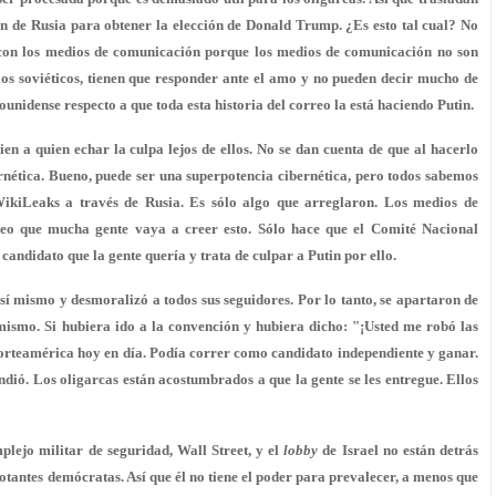
lan de Rusia para obtener la elección de Donald Trump. ¿Es esto tal cual? No
con los medios de comunicación porque los medios de comunicación no son
ios soviéticos, tienen que responder ante el amo y no pueden decir mucho de
unidense respecto a que toda esta historia del correo la está haciendo Putin.
n a quien echar la culpa lejos de ellos. No se dan cuenta de que al hacerlo
nética. Bueno, puede ser una superpotencia cibernética, pero todos sabemos
WikiLeaks a través de Rusia. Es sólo algo que arreglaron. Los medios de
reo que mucha gente vaya a creer esto. Sólo hace que el Comité Nacional
andidato que la gente quería y trata de culpar a Putin por ello.
sí mismo y desmoralizó a todos sus seguidores. Por lo tanto, se apartaron de
 mismo. Si hubiera ido a la convención y hubiera dicho: "¡Usted me robó las
Norteamérica hoy en día. Podía correr como candidato independiente y ganar.
indió. Los oligarcas están acostumbrados a que la gente se les entregue. Ellos
plejo militar de seguridad, Wall Street, y el
lobby
de Israel no están detrás
votantes demócratas. Así que él no tiene el poder para prevalecer, a menos que