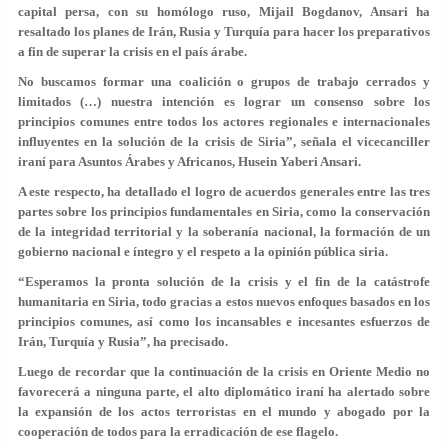
capital persa, con su homólogo ruso, Mijail Bogdanov, Ansari ha
resaltado los planes de Irán, Rusia y Turquía para hacer los preparativos
a fin de superar la crisis en el país árabe.
No buscamos formar una coalición o grupos de trabajo cerrados y
limitados (…) nuestra intención es lograr un consenso sobre los
principios comunes entre todos los actores regionales e internacionales
influyentes en la solución de la crisis de Siria”, señala el vicecanciller
iraní para Asuntos Árabes y Africanos, Husein Yaberi Ansari.
A este respecto, ha detallado el logro de acuerdos generales entre las tres
partes sobre los principios fundamentales en Siria, como la conservación
de la integridad territorial y la soberanía nacional, la formación de un
gobierno nacional e íntegro y el respeto a la opinión pública siria.
“Esperamos la pronta solución de la crisis y el fin de la catástrofe
humanitaria en Siria, todo gracias a estos nuevos enfoques basados en los
principios comunes, así como los incansables e incesantes esfuerzos de
Irán, Turquía y Rusia”, ha precisado.
Luego de recordar que la continuación de la crisis en Oriente Medio no
favorecerá a ninguna parte, el alto diplomático iraní ha alertado sobre
la expansión de los actos terroristas en el mundo y abogado por la
cooperación de todos para la erradicación de ese flagelo.