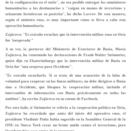
de la configuración en el suelo", no sea posible entregar los suministros
humanitarios a los destinatarios y "caigan en manos de terroristas y
solamente fortalezcan su posición", ha dicho Lavrov. De esta manera,
según el ministro ruso, es muy importante cómo se lleva a cabo esta
operación humanitaria.
Zajárova: "Es extraño escuchar que la intervención militar rusa en Siria
fue 'inesperada'"
A su vez, la portavoz del Ministerio de Exteriores de Rusia, María
Zajárova, ha comentado las declaraciones de Frank-Walter Steinmeier,
quien dijo en Ekaterimburgo que la intervención militar de Rusia en
Siria fue "una sorpresa para Occidente".
"Es extraño escucharlo. Si se trata de una acusación de la falta de
voluntad para cooperar en las líneas militares, no debe dirigirse a Rusia
sino a Occidente, que bloquea la cooperación militar, incluido el
intercambio de información con Rusia prácticamente en todos los
ámbitos", ha escrito Zajárova en su cuenta de Facebook.
Por otro lado, si Steinmeier se refería a la cooperación política en Siria,
Zajárova ha recordado que antes del inicio del operativo ruso, el
presidente Vladímir Putin había sugerido en la Asamblea General de la
ONU en Nueva York crear un frente unido contra el terrorismo, pero
Occidente hizo caso omiso de la propuesta.