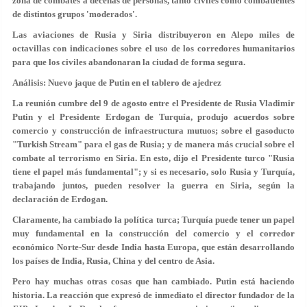
zona de combates a decenas de personas, tanto civiles como combatientes
de distintos grupos 'moderados'.
Las aviaciones de Rusia y Siria distribuyeron en Alepo miles de
octavillas con indicaciones sobre el uso de los corredores humanitarios
para que los civiles abandonaran la ciudad de forma segura.
Análisis: Nuevo jaque de Putin en el tablero de ajedrez
La reunión cumbre del 9 de agosto entre el Presidente de Rusia Vladimir
Putin y el Presidente Erdogan de Turquía, produjo acuerdos sobre
comercio y construcción de infraestructura mutuos; sobre el gasoducto
"Turkish Stream" para el gas de Rusia; y de manera más crucial sobre el
combate al terrorismo en Siria. En esto, dijo el Presidente turco "Rusia
tiene el papel más fundamental"; y si es necesario, solo Rusia y Turquía,
trabajando juntos, pueden resolver la guerra en Siria, según la
declaración de Erdogan.
Claramente, ha cambiado la política turca; Turquía puede tener un papel
muy fundamental en la construcción del comercio y el corredor
económico Norte-Sur desde India hasta Europa, que están desarrollando
los países de India, Rusia, China y del centro de Asia.
Pero hay muchas otras cosas que han cambiado. Putin está haciendo
historia. La reacción que expresó de inmediato el director fundador de la