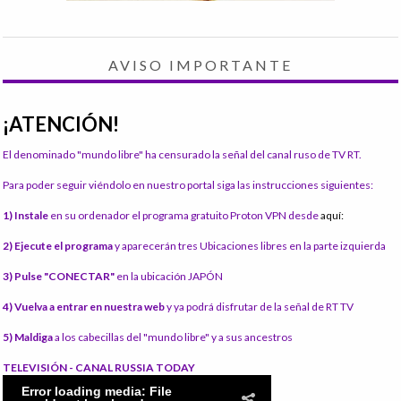
AVISO IMPORTANTE
¡ATENCIÓN!
El denominado "mundo libre" ha censurado la señal del canal ruso de TV RT.
Para poder seguir viéndolo en nuestro portal siga las instrucciones siguientes:
1) Instale
en su ordenador el programa gratuito Proton VPN desde
aquí:
2) Ejecute el programa
y aparecerán tres Ubicaciones libres en la parte izquierda
3) Pulse "CONECTAR"
en la ubicación JAPÓN
4) Vuelva a entrar en nuestra web
y ya podrá disfrutar de la señal de RT TV
5) Maldiga
a los cabecillas del "mundo libre" y a sus ancestros
TELEVISIÓN - CANAL RUSSIA TODAY