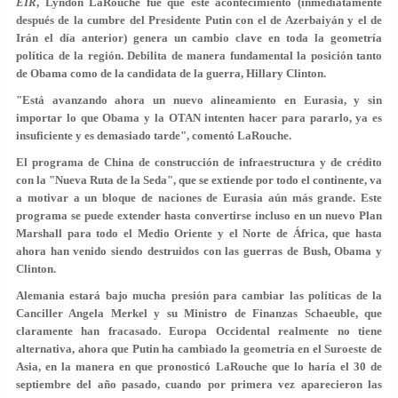
EIR
, Lyndon LaRouche fue que este acontecimiento (inmediatamente
después de la cumbre del Presidente Putin con el de Azerbaiyán y el de
Irán el día anterior) genera un cambio clave en toda la geometría
política de la región. Debilita de manera fundamental la posición tanto
de Obama como de la candidata de la guerra, Hillary Clinton.
"Está avanzando ahora un nuevo alineamiento en Eurasia, y sin
importar lo que Obama y la OTAN intenten hacer para pararlo, ya es
insuficiente y es demasiado tarde", comentó LaRouche.
El programa de China de construcción de infraestructura y de crédito
con la "Nueva Ruta de la Seda", que se extiende por todo el continente, va
a motivar a un bloque de naciones de Eurasia aún más grande. Este
programa se puede extender hasta convertirse incluso en un nuevo Plan
Marshall para todo el Medio Oriente y el Norte de África, que hasta
ahora han venido siendo destruidos con las guerras de Bush, Obama y
Clinton.
Alemania estará bajo mucha presión para cambiar las políticas de la
Canciller Angela Merkel y su Ministro de Finanzas Schaeuble, que
claramente han fracasado. Europa Occidental realmente no tiene
alternativa, ahora que Putin ha cambiado la geometría en el Suroeste de
Asia, en la manera en que pronosticó LaRouche que lo haría el 30 de
septiembre del año pasado, cuando por primera vez aparecieron las