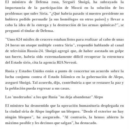
El ministro de Defensa ruso, Serguéi Shoigú, ha subrayado la
importancia de la participación de Moscú en la solución de los
problemas que sufre Siria. "¿Qué habría pasado si nuestro presidente no
hubiera podido persuadir [a sus homólogos en otros países] y llevar a
cabo la idea de la entrega y la destrucción de las armas químicas?", se
preguntó el titular de Defensa.
"Unos 624 misiles de crucero estaban listos para realizar al cabo de unas
24 horas un ataque múltiple contra Siria", respondió hablando al canal
de televisión Rossía-24. Shoigú agregó que, de haber asestado un golpe
tan fuerte, habría sido extremadamente difícil recuperar la estructura
del Estado sirio, cita la agencia RIA Novosti.
Rusia y Estados Unidos están a punto de concertar un acuerdo sobre la
lucha conjunta contra el Estado Islámico en la gobernación de Alepo,
aseguró Shoigú. Tal acuerdo, dijo, contribuiría a que se restaure la paz y
la población pueda regresar a sus casas.
Los 'moderados' a los que Rusia "no deja abandonar" Alepo
El ministro ha desmentido que la operación humanitaria desplegada en
la ciudad siria de Alepo implique un bloqueo. "Desde el exterior no hay
ningún bloqueo", ha asegurado. "Al contrario, la hemos abierto lo
máximo posible y les decimos que salgan", ha destacado.