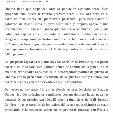
fuerzas militares rusas en Siria.
Obama tiene que responder ante la población estadounidense. Está
apoyando una fuerza terrorista prácticamente 100% al-Qaeda en el
norte de Siria, como su "plataforma preferida" para reemplazar al
gobierno de Assad; mató al presidente libio y después apoyó a una
organización afiliada a al-Qaeda que cambió de nombre en Libia, que
había participado en el asesinato de ciudadanos estadounidenses en
Bengasi; está apoyando a Arabia Saudita en su bombardeo y destrucción
de Yemen, incluso
después
de que los saudíes han sido denunciados por su
participación en los ataques del 11 de septiembre en donde murieron
3,000 personas.
Lo que puede lograr la diplomacia y las acciones de Putin es que se puede
hacer a un lado toda esta política bélica de cambio de régimen. No se
puede tolerar cuatro años más de la desacreditada política de guerra de
Obama, con la pretendida Presidenta de la guerra Hillary Clinton, por
más Cheneyacos y neoconservadores que la respalden.
De hecho, no hay nada fijo en las elecciones presidenciales de Estados
Unidos; los dos principales candidatos son un desastre hasta para los
votantes de sus propios partidos. El sistema financiero de Wall Street y
Londres y las economías de los países del sector transatlántico se están
estrellando y la respuesta a esto no es provocar guerras con Rusia y