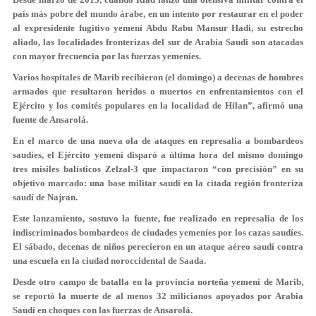
país más pobre del mundo árabe, en un intento por restaurar en el poder
al expresidente fugitivo yemení Abdu Rabu Mansur Hadi, su estrecho
aliado, las localidades fronterizas del sur de Arabia Saudí son atacadas
con mayor frecuencia por las fuerzas yemeníes.
Varios hospitales de Marib recibieron (el domingo) a decenas de hombres
armados que resultaron heridos o muertos en enfrentamientos con el
Ejército y los comités populares en la localidad de Hilan”, afirmó una
fuente de Ansarolá.
En el marco de una nueva ola de ataques en represalia a bombardeos
saudíes, el Ejército yemení disparó a última hora del mismo domingo
tres misiles balísticos Zelzal-3 que impactaron “con precisión” en su
objetivo marcado: una base militar saudí en la citada región fronteriza
saudí de Najran.
Este lanzamiento, sostuvo la fuente, fue realizado en represalia de los
indiscriminados bombardeos de ciudades yemeníes por los cazas saudíes.
El sábado, decenas de niños perecieron en un ataque aéreo saudí contra
una escuela en la ciudad noroccidental de Saada.
Desde otro campo de batalla en la provincia norteña yemení de Marib,
se reportó la muerte de al menos 32 milicianos apoyados por Arabia
Saudí en choques con las fuerzas de Ansarolá.