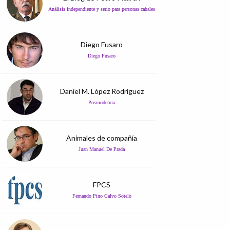
Análisis independiente y serio para personas cabales
Diego Fusaro
Diego Fusaro
Daniel M. López Rodríguez
Posmodernia
Animales de compañía
Juan Manuel De Prada
FPCS
Fernando Pino Calvo Sotelo