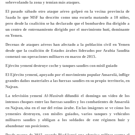
sobrevolando la zona y temían más ataques.
El pasado sábado otro ataque aéreo golpeó en la vecina provincia de
Saada lo que MSF ha descrito como una escuela matando a 10 niños,
pero desde la coalición se ha declarado que el bombardeo iba dirigido a
un centro de entrenamiento dirigido por el movimiento hutí, dominante
en Yemen.
Decenas de ataques aéreos han afectado a la población civil en Yemen
desde que la coalición de Estados árabes liderados por Arabia Saudita
comenzó sus operaciones militares en marzo de 2015.
Ejército yemení destruye coche y tanques saudíes con misil guiado
El Ejército yemení, apoyado por el movimiento popular Ansarolá, inflige
grandes daños materiales a las fuerzas saudíes en su propio territorio, en
Najran.
La televisión yemení
Al-Masirah
difundió el domingo un video de los
intensos choques entre las fuerzas saudíes y los combatientes de Ansarolá
en Najran, sita en el sur del reino árabe. En las imágenes se ve cómo los
yemeníes destruyen, con misiles guiados, varios tanques y vehículos
militares saudíes y obligan a los soldados de este régimen huir y
abandonar sus posiciones.
Desde marzo de 2015, cuando Riad lanzó una ofensiva militar contra el