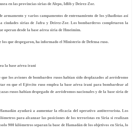
usra en las provincias sirias de Alepo, Idlib y Deirez-Zor.
e armamento y varios campamentos de entrenamiento de los yihadistas así
 la ciudades sirias de Jafra y Deirez-Zor. Los bombarderos completaron la
que operan desde la base aérea siria de Hmeimim.
 los que despegaron, ha informado el Ministerio de Defensa ruso.
ea la base aérea iraní
 de que los aviones de bombardeo rusos habían sido desplazados al aeródromo
tar en que el Ejército ruso emplea la base aérea iraní para bombardear al
cazas rusos habían despegado de aeródromos nacionales y de la base siria de
Hamadán ayudará a aumentar la eficacia del operativo antiterrorista. Los
ómetros para alcanzar las posiciones de los terroristas en Siria si realizan
solo 900 kilómetros separan la base de Hamadán de los objetivos en Siria, lo