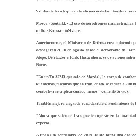
Salidas de Irán triplican la eficiencia de bombardeos rusos
Moscú, (Sputnik). - El uso de aeródromos iraníes triplica 
militar KonstantínSivkov.
Anteriormente, el Ministerio de Defensa ruso informó q
despegaron el 16 de agosto desde el aeródromo de Hamadá
Alepo, DeirEzzor e Idlib. Hasta ahora, estos aviones salie
Norte.
"En un Tu-22M3 que sale de Mozdok, la carga de combate v
kilómetros, mientras que en Irán, donde se reduce a 700 k
combativa se triplica cuando menos", comentó Sivkov.
También mejora en grado considerable el rendimiento de lo
"Ahora que salen de Irán, pueden operar en la totalidad 
experto.
A finales de septiembre de 2015, Rusia lanzó una opera