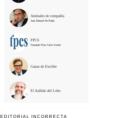
Animales de compañía
Juan Manuel De Prada
FPCS
Fernando Pino Calvo Sotelo
Ganas de Escribir
El Aullido del Lobo
EDITORIAL INCORRECTA