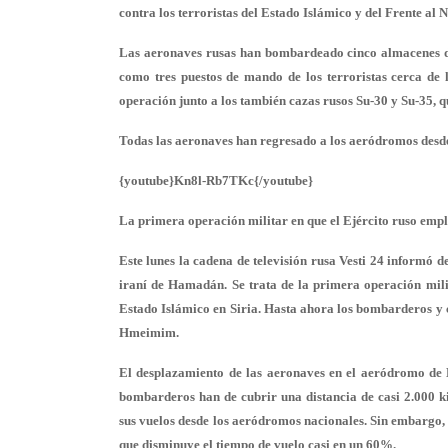
contra los terroristas del Estado Islámico y del Frente al N
Las aeronaves rusas han bombardeado cinco almacenes d
como tres puestos de mando de los terroristas cerca de
operación junto a los también cazas rusos Su-30 y Su-35, 
Todas las aeronaves han regresado a los aeródromos desde
{youtube}Kn8l-Rb7TKc{/youtube}
La primera operación militar en que el Ejército ruso empl
Este lunes la cadena de televisión rusa Vesti 24 informó
iraní de Hamadán. Se trata de la primera operación mili
Estado Islámico en Siria. Hasta ahora los bombarderos y 
Hmeimim.
El desplazamiento de las aeronaves en el aeródromo de 
bombarderos han de cubrir una distancia de casi 2.000 kil
sus vuelos desde los aeródromos nacionales. Sin embargo, 
que disminuye el tiempo de vuelo casi en un 60%.