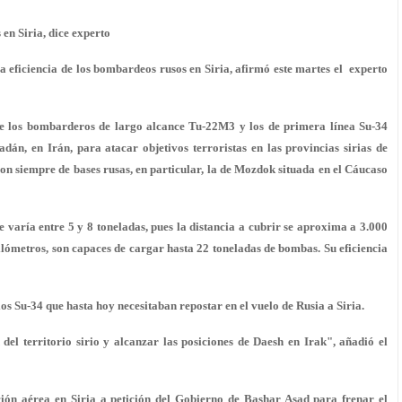
 en Siria, dice experto
la eficiencia de los bombardeos rusos en Siria, afirmó este martes el experto
ue los bombarderos de largo alcance Tu-22M3 y los de primera línea Su-34
n, en Irán, para atacar objetivos terroristas en las provincias sirias de
ron siempre de bases rusas, en particular, la de Mozdok situada en el Cáucaso
aría entre 5 y 8 toneladas, pues la distancia a cubrir se aproxima a 3.000
ilómetros, son capaces de cargar hasta 22 toneladas de bombas. Su eficiencia
s Su-34 que hasta hoy necesitaban repostar en el vuelo de Rusia a Siria.
del territorio sirio y alcanzar las posiciones de Daesh en Irak", añadió el
ción aérea en Siria a petición del Gobierno de Bashar Asad para frenar el