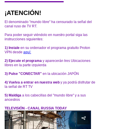
¡ATENCIÓN!
El denominado "mundo libre" ha censurado la señal del
canal ruso de TV RT.
Para poder seguir viéndolo en nuestro portal siga las
instrucciones siguientes:
1) Instale
en su ordenador el programa gratuito Proton
VPN desde
aquí:
2) Ejecute el programa
y aparecerán tres Ubicaciones
libres en la parte izquierda
3) Pulse "CONECTAR"
en la ubicación JAPÓN
4) Vuelva a entrar en nuestra web
y ya podrá disfrutar de
la señal de RT TV
5) Maldiga
a los cabecillas del "mundo libre" y a sus
ancestros
TELEVISIÓN - CANAL RUSSIA TODAY