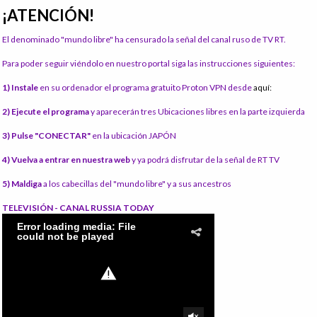
¡ATENCIÓN!
El denominado "mundo libre" ha censurado la señal del canal ruso de TV RT.
Para poder seguir viéndolo en nuestro portal siga las instrucciones siguientes:
1) Instale
en su ordenador el programa gratuito Proton VPN desde
aquí:
2) Ejecute el programa
y aparecerán tres Ubicaciones libres en la parte izquierda
3) Pulse "CONECTAR"
en la ubicación JAPÓN
4) Vuelva a entrar en nuestra web
y ya podrá disfrutar de la señal de RT TV
5) Maldiga
a los cabecillas del "mundo libre" y a sus ancestros
TELEVISIÓN - CANAL RUSSIA TODAY