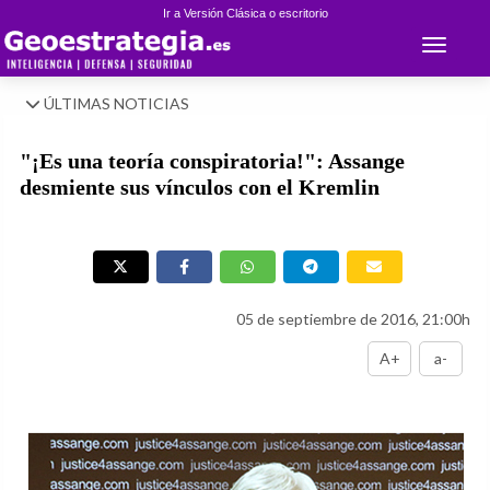
Ir a Versión Clásica o escritorio
Toggle 
ÚLTIMAS NOTICIAS
"¡Es una teoría conspiratoria!": Assange
desmiente sus vínculos con el Kremlin
05 de septiembre de 2016, 21:00h
A+
a-