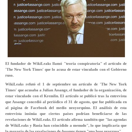
El fundador de WikiLeaks llamó "teoría conspiratoria" el artículo de
'The New York Times' que lo acusa de estar vinculado con el Gobierno
ruso.
WikiLeaks refutó el 1 de septiembre un artículo de 'The New York
Times' que acusaba a Julian Assange, el fundador de la organización, de
estar vinculado con el Kremlin. El artículo se publicó tras la entrevista
que Assange concedió al periódico el 31 de agosto, que fue publicada en
al página de Facebook del medio neoyorquino. El análisis de esta
entrevista insinúa que ciertos países podrían beneficiarse de las
revelaciones de WikiLeaks. El artículo afirma también que "las agendas
de WikiLeaks y Rusia han coincidido a menudo", lo que implicaría que
la mayoría de las revelaciones de Assange tienen "una base prorrusa".