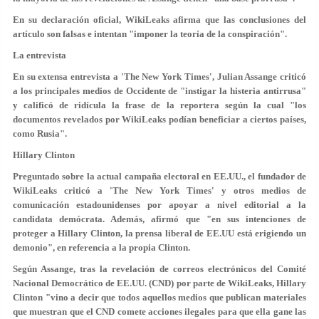
En su declaración oficial, WikiLeaks afirma que las conclusiones del
artículo son falsas e intentan
"imponer la teoría de la conspiración"
.
La entrevista
En su extensa entrevista a 'The New York Times', Julian Assange criticó
a los principales medios de Occidente de
"instigar la histeria antirrusa"
y calificó de ridícula la frase de la reportera según la cual "los
documentos revelados por WikiLeaks podían beneficiar a ciertos países,
como Rusia".
Hillary Clinton
Preguntado sobre la actual campaña electoral en EE.UU., el fundador de
WikiLeaks criticó a 'The New York Times' y otros medios de
comunicación estadounidenses por apoyar a nivel editorial a la
candidata demócrata. Además, afirmó que "en sus intenciones de
proteger a Hillary Clinton, la prensa liberal de EE.UU
está erigiendo un
demonio
", en referencia a la propia Clinton.
Según Assange, tras la revelación de correos electrónicos del Comité
Nacional Democrático de EE.UU. (CND) por parte de WikiLeaks, Hillary
Clinton "vino a decir que todos aquellos medios que publican materiales
que muestran que el CND comete acciones ilegales para que ella gane las