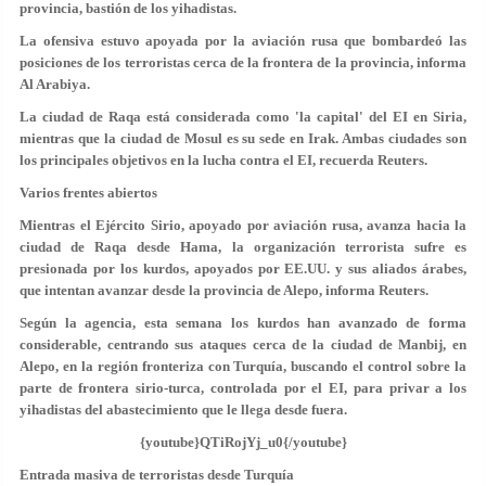
provincia, bastión de los yihadistas.
La ofensiva estuvo apoyada por la aviación rusa que bombardeó las
posiciones de los terroristas cerca de la frontera de la provincia, informa
Al Arabiya.
La ciudad de Raqa está considerada como 'la capital' del EI en Siria,
mientras que la ciudad de Mosul es su sede en Irak. Ambas ciudades son
los principales objetivos en la lucha contra el EI, recuerda Reuters.
Varios frentes abiertos
Mientras el Ejército Sirio, apoyado por aviación rusa, avanza hacia la
ciudad de Raqa desde Hama, la organización terrorista sufre es
presionada por los kurdos, apoyados por EE.UU. y sus aliados árabes,
que intentan avanzar desde la provincia de Alepo, informa Reuters.
Según la agencia, esta semana los kurdos han avanzado de forma
considerable, centrando sus ataques cerca de la ciudad de Manbij, en
Alepo, en la región fronteriza con Turquía, buscando el control sobre la
parte de frontera sirio-turca, controlada por el EI, para privar a los
yihadistas del abastecimiento que le llega desde fuera.
{youtube}QTiRojYj_u0{/youtube}
Entrada masiva de terroristas desde Turquía