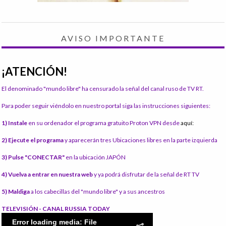
AVISO IMPORTANTE
¡ATENCIÓN!
El denominado "mundo libre" ha censurado la señal del canal ruso de TV RT.
Para poder seguir viéndolo en nuestro portal siga las instrucciones siguientes:
1) Instale
en su ordenador el programa gratuito Proton VPN desde
aquí:
2) Ejecute el programa
y aparecerán tres Ubicaciones libres en la parte izquierda
3) Pulse "CONECTAR"
en la ubicación JAPÓN
4) Vuelva a entrar en nuestra web
y ya podrá disfrutar de la señal de RT TV
5) Maldiga
a los cabecillas del "mundo libre" y a sus ancestros
TELEVISIÓN - CANAL RUSSIA TODAY