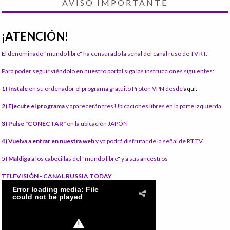
AVISO IMPORTANTE
¡ATENCIÓN!
El denominado "mundo libre" ha censurado la señal del canal ruso de TV RT.
Para poder seguir viéndolo en nuestro portal siga las instrucciones siguientes:
1) Instale
en su ordenador el programa gratuito Proton VPN desde
aquí:
2) Ejecute el programa
y aparecerán tres Ubicaciones libres en la parte izquierda
3) Pulse "CONECTAR"
en la ubicación JAPÓN
4) Vuelva a entrar en nuestra web
y ya podrá disfrutar de la señal de RT TV
5) Maldiga
a los cabecillas del "mundo libre" y a sus ancestros
TELEVISIÓN - CANAL RUSSIA TODAY