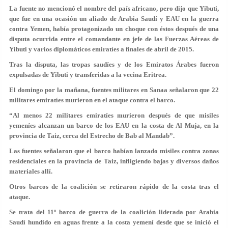
La fuente no mencionó el nombre del país africano, pero dijo que Yibuti,
que fue en una ocasión un aliado de Arabia Saudí y EAU en la guerra
contra Yemen, había protagonizado un choque con éstos después de una
disputa ocurrida entre el comandante en jefe de las Fuerzas Aéreas de
Yibuti y varios diplomáticos emiratíes a finales de abril de 2015.
Tras la disputa, las tropas saudíes y de los Emiratos Árabes fueron
expulsadas de Yibuti y transferidas a la vecina Eritrea.
El domingo por la mañana, fuentes militares en Sanaa señalaron que 22
militares emiratíes murieron en el ataque contra el barco.
“Al menos 22 militares emiratíes murieron después de que misiles
yemeníes alcanzan un barco de los EAU en la costa de Al Muja, en la
provincia de Taiz, cerca del Estrecho de Bab al Mandab”.
Las fuentes señalaron que el barco habían lanzado misiles contra zonas
residenciales en la provincia de Taiz, infligiendo bajas y diversos daños
materiales allí.
Otros barcos de la coalición se retiraron rápido de la costa tras el
ataque.
Se trata del 11º barco de guerra de la coalición liderada por Arabia
Saudí hundido en aguas frente a la costa yemení desde que se inició el