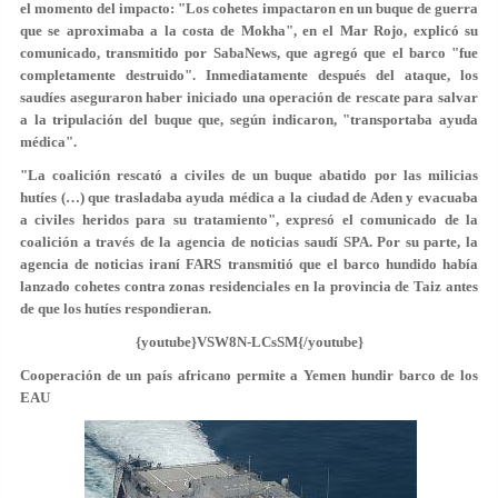
el momento del impacto: "Los cohetes impactaron en un buque de guerra
que se aproximaba a la costa de Mokha", en el Mar Rojo, explicó su
comunicado, transmitido por SabaNews, que agregó que el barco "fue
completamente destruido". Inmediatamente después del ataque, los
saudíes aseguraron haber iniciado una operación de rescate para salvar
a la tripulación del buque que, según indicaron, "transportaba ayuda
médica".
"La coalición rescató a civiles de un buque abatido por las milicias
hutíes (…) que trasladaba ayuda médica a la ciudad de Aden y evacuaba
a civiles heridos para su tratamiento", expresó el comunicado de la
coalición a través de la agencia de noticias saudí SPA. Por su parte, la
agencia de noticias iraní FARS transmitió que el barco hundido había
lanzado cohetes contra zonas residenciales en la provincia de Taiz antes
de que los hutíes respondieran.
{youtube}VSW8N-LCsSM{/youtube}
Cooperación de un país africano permite a Yemen hundir barco de los
EAU