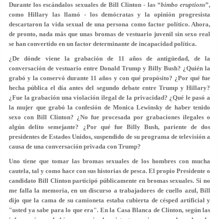
Durante los escándalos sexuales de Bill Clinton - las “
bimbo eruptions
”,
como Hillary las llamó - los demócratas y la opinión progresista
descartaron la vida sexual de una persona como factor político. Ahora,
de pronto, nada más que unas bromas de vestuario juvenil sin sexo real
se han convertido en un factor determinante de incapacidad política.
¿De dónde viene la grabación de 11 años de antigüedad, de la
conversación de vestuario entre Donald Trump y Billy Bush? ¿Quién la
grabó y la conservó durante 11 años y con qué propósito? ¿Por qué fue
hecha pública el día antes del segundo debate entre Trump y Hillary?
¿Fue la grabación una violación ilegal de la privacidad? ¿Qué le pasó a
la mujer que grabó la confesión de Monica Lewinsky de haber tenido
sexo con Bill Clinton? ¿No fue procesada por grabaciones ilegales o
algún delito semejante? ¿Por qué fue Billy Bush, pariente de dos
presidentes de Estados Unidos, suspendido de su programa de televisión a
causa de una conversación privada con Trump?
Uno tiene que tomar las bromas sexuales de los hombres con mucha
cautela, tal y como hace con sus historias de pesca. El propio Presidente o
candidato Bill Clinton participó públicamente en bromas sexuales. Si no
me falla la memoria, en un discurso a trabajadores de cuello azul, Bill
dijo que la cama de su camioneta estaba cubierta de césped artificial y
"usted ya sabe para lo que era". En la Casa Blanca de Clinton, según las