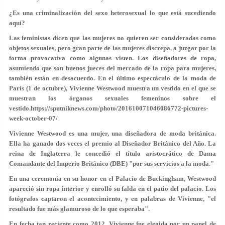
¿Es una criminalización del sexo heterosexual lo que está sucediendo
aquí?
Las feministas dicen que las mujeres no quieren ser consideradas como
objetos sexuales, pero gran parte de las mujeres discrepa, a juzgar por la
forma provocativa como algunas visten. Los diseñadores de ropa,
asumiendo que son buenos jueces del mercado de la ropa para mujeres,
también están en desacuerdo. En el último espectáculo de la moda de
París (1 de octubre), Vivienne Westwood muestra un vestido en el que se
muestran los órganos sexuales femeninos sobre el
vestido.https://sputniknews.com/photo/201610071046086772-pictures-
week-october-07/
Vivienne Westwood es una mujer, una diseñadora de moda británica.
Ella ha ganado dos veces el premio al Diseñador Británico del Año. La
reina de Inglaterra le concedió el título aristocrático de Dama
Comandante del Imperio Británico (DBE) "por sus servicios a la moda."
En una ceremonia en su honor en el Palacio de Buckingham, Westwood
apareció sin ropa interior y enrolló su falda en el patio del palacio. Los
fotógrafos captaron el acontecimiento, y en palabras de Vivienne, "el
resultado fue más glamuroso de lo que esperaba".
En fecha tan reciente como 2012, Vivienne fue elegida por un panel de