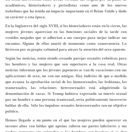
académicos, historiadores y periodistas como uno de los nuevos
isabelinos que ha tenido un impacto importante en el Reino Unido y dado
su carácter a esta época.
En la Inglaterra del siglo XVIII, si los historiadores están en lo cierto, las
mujeres jóvenes aparecían en las funciones sociales de la tarde con
vestidos mojados que se adherían a sus cuerpos para mejor indicar sus
encantos. Alguna de ellas murió de neumonía como consecuencia. Lo
hicieron por su propia voluntad para atraer la atención del sexo opuesto.
Según las noticias, están siendo creando parejas sexuales robóticas para
los hombres y las mujeres que son superiores a la cosa real. Otras
noticias informan que los jóvenes japoneses se van de vacaciones con sus
aplicaciones de sexo, no con sus amigas. Hay indicios de que a medida
que avanza la aprobación social de los homosexuales, las lesbianas, los
transexuales, las relaciones heterosexuales está adquiriendo la
denominación de raras. Si Trump hubiera expresado su interés sexual
por un hombre o una persona transexual, sería políticamente incorrecto
hablar de ello. Sólo los impulsos sexuales heterosexuales son un objetivo
político.
Hemos llegado a un punto en el que las mujeres pueden aparecer en
tacones altos con faldas que apenas cubren sus partes inferiores y sus
pechos expuestos sin sujetador, y los hombres son lascivos si se dan