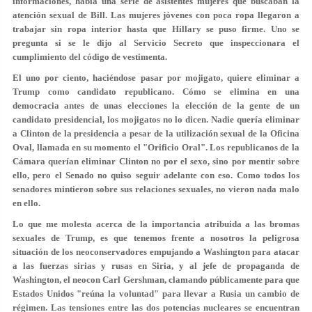
informaciones, había una serie de asistentes mujeres que buscaban la
atención sexual de Bill. Las mujeres jóvenes con poca ropa llegaron a
trabajar sin ropa interior hasta que Hillary se puso firme. Uno se
pregunta si se le dijo al Servicio Secreto que inspeccionara el
cumplimiento del código de vestimenta.
El uno por ciento, haciéndose pasar por mojigato, quiere eliminar a
Trump como candidato republicano. Cómo se elimina en una
democracia antes de unas elecciones la elección de la gente de un
candidato presidencial, los mojigatos no lo dicen. Nadie quería eliminar
a Clinton de la presidencia a pesar de la utilización sexual de la Oficina
Oval, llamada en su momento el "Orificio Oral". Los republicanos de la
Cámara querían eliminar Clinton no por el sexo, sino por mentir sobre
ello, pero el Senado no quiso seguir adelante con eso. Como todos los
senadores mintieron sobre sus relaciones sexuales, no vieron nada malo
en ello.
Lo que me molesta acerca de la importancia atribuida a las bromas
sexuales de Trump, es que tenemos frente a nosotros la peligrosa
situación de los neoconservadores empujando a Washington para atacar
a las fuerzas sirias y rusas en Siria, y al jefe de propaganda de
Washington, el neocon Carl Gershman, clamando públicamente para que
Estados Unidos "reúna la voluntad" para llevar a Rusia un cambio de
régimen. Las tensiones entre las dos potencias nucleares se encuentran