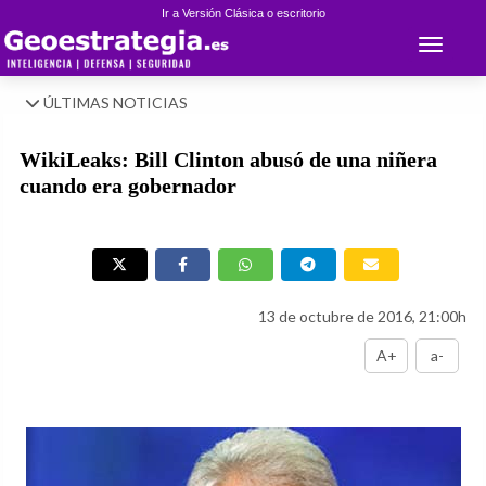
Ir a Versión Clásica o escritorio
Toggle 
ÚLTIMAS NOTICIAS
WikiLeaks: Bill Clinton abusó de una niñera
cuando era gobernador
13 de octubre de 2016, 21:00h
A+
a-