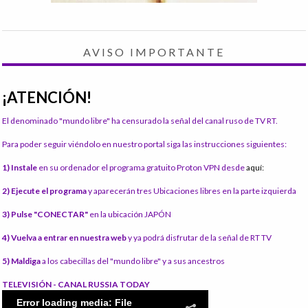
AVISO IMPORTANTE
¡ATENCIÓN!
El denominado "mundo libre" ha censurado la señal del canal ruso de TV RT.
Para poder seguir viéndolo en nuestro portal siga las instrucciones siguientes:
1) Instale
en su ordenador el programa gratuito Proton VPN desde
aquí:
2) Ejecute el programa
y aparecerán tres Ubicaciones libres en la parte izquierda
3) Pulse "CONECTAR"
en la ubicación JAPÓN
4) Vuelva a entrar en nuestra web
y ya podrá disfrutar de la señal de RT TV
5) Maldiga
a los cabecillas del "mundo libre" y a sus ancestros
TELEVISIÓN - CANAL RUSSIA TODAY