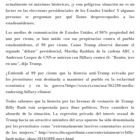
actualmente en máximos históricos, ¡y esta peligrosa situación no es un
factor en las elecciones presidenciales de los Estados Unidos! Y algunas
personas se preguntan por qué llamo despreocupados a los
estadounidenses.
Los medios de comunicación de Estados Unidos, el 90% propiedad del
uno por ciento, se han unido con sus propietarios contra el pueblo
estadounidense, el 99 por ciento. Como Trump observó durante el
segundo "debate" presidencial, Martha Raddatz de la cadena ABC y
Anderson Cooper de CNN se unieron con Hillary contra él: "Bonito, tres
en uno", dijo Trump.
¿Entiende al 99 por ciento que la histeria anti-Trump avivada por
los
prenstitutos
está destinada a mantener al pueblo en la esclavitud
económica y en la guerra?https://www.rt.com/usa/362298-media-
endorsing-hillary-clinton/
Todos sabemos que la histeria por las bromas de vestuario de Trump-
Billy Bush está orquestada para fines políticos. Pero considere lo
absurdo de la situación. La expresión privada del interés sexual de
Trump hacia un atractivo miembro del sexo opuesto ha sido denominada
por los
prenstitutos
como "extremadamente lascivos comentarios acerca
de las mujeres." http://www.chicagotribune.com/entertainment/ct-billy-
bush-today- show-20161009-story.html