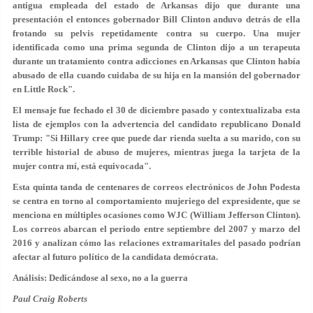
antigua empleada del estado de Arkansas dijo que durante una
presentación el entonces gobernador Bill Clinton anduvo detrás de ella
frotando su pelvis repetidamente contra su cuerpo. Una mujer
identificada como una prima segunda de Clinton dijo a un terapeuta
durante un tratamiento contra adicciones en Arkansas que Clinton había
abusado de ella cuando cuidaba de su hija en la mansión del gobernador
en Little Rock".
El mensaje fue fechado el 30 de diciembre pasado y contextualizaba esta
lista de ejemplos con la advertencia del candidato republicano Donald
Trump: "Si Hillary cree que puede dar rienda suelta a su marido, con su
terrible historial de abuso de mujeres, mientras juega la tarjeta de la
mujer contra mí, está equivocada".
Esta quinta tanda de centenares de correos electrónicos de John Podesta
se centra en torno al comportamiento mujeriego del expresidente, que se
menciona en múltiples ocasiones como WJC (William Jefferson Clinton).
Los correos abarcan el periodo entre septiembre del 2007 y marzo del
2016 y analizan cómo las relaciones extramaritales del pasado podrían
afectar al futuro político de la candidata demócrata.
Análisis: Dedicándose al sexo, no a la guerra
Paul Craig Roberts