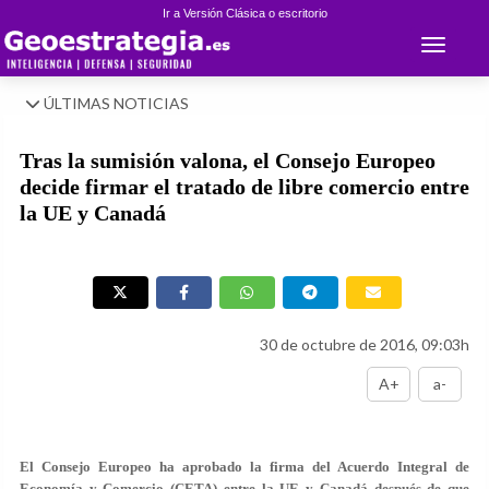
Ir a Versión Clásica o escritorio
Toggle 
ÚLTIMAS NOTICIAS
Tras la sumisión valona, el Consejo Europeo
decide firmar el tratado de libre comercio entre
la UE y Canadá
30 de octubre de 2016, 09:03h
A+
a-
El Consejo Europeo ha aprobado la firma del Acuerdo Integral de
Economía y Comercio (CETA) entre la UE y Canadá después de que