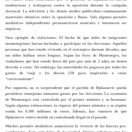
tendenciosos y trabajaron contra la oposición durante la campaña
electoral. La televisión y los demás medios publicaban continuamente
materiales ofensivos sobre la oposición y Rusia. Solo algunos portales
mediáticos independientes permanecieron neutrales e intentaron ser
objetivos.
Otro ejemplo de violaciones: El hecho de que miles de emigrantes
montenegrinos fueran invitados a participar en las elecciones. Aquellas
personas que han estado viviendo en el extranjero durante décadas, que
sus niños hablan otras lenguas. Según las leyes de Montenegro, los
ciudadanos que han estado fuera del país por más de 2 años, no tienen
derecho a votar. Sin embargo, las autoridades les pagaron por todos los
gastos de viaje y les dieron 250 para inspirarles a votar
“correctamente”.
Por supuesto, no es sorprendente que el partido de Djukanovic pueda
permitirse semejantes inmensos gastos por las elecciones. La economía
de Montenegro está controlada por el primer ministro y su hermano.
Según algunas estimaciones, la riqueza del primer ministro y su séquito
ronda los 4.500 millones de euros. Además, hay rumores de que
Djukanovic estuvo metido en contrabando ilegal en el pasado.
Muchos portales mediáticos anunciaron la victoria de las fuerzas pro-
occidentales. Esto está lejos de la verdad. Quiero enfatizar que las