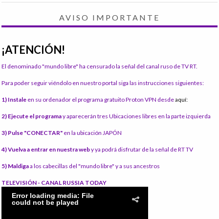
AVISO IMPORTANTE
¡ATENCIÓN!
El denominado "mundo libre" ha censurado la señal del canal ruso de TV RT.
Para poder seguir viéndolo en nuestro portal siga las instrucciones siguientes:
1) Instale
en su ordenador el programa gratuito Proton VPN desde
aquí:
2) Ejecute el programa
y aparecerán tres Ubicaciones libres en la parte izquierda
3) Pulse "CONECTAR"
en la ubicación JAPÓN
4) Vuelva a entrar en nuestra web
y ya podrá disfrutar de la señal de RT TV
5) Maldiga
a los cabecillas del "mundo libre" y a sus ancestros
TELEVISIÓN - CANAL RUSSIA TODAY