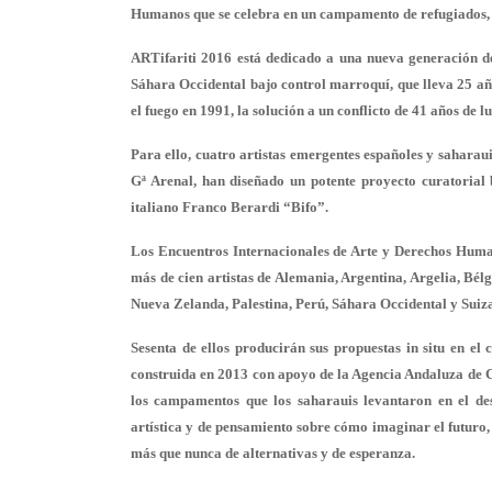
Humanos que se celebra en un campamento de refugiados, en
ARTifariti 2016 está dedicado a una nueva generación de
Sáhara Occidental bajo control marroquí, que lleva 25 a
el fuego en 1991, la solución a un conflicto de 41 años de 
Para ello, cuatro artistas emergentes españoles y sahar
Gª Arenal, han diseñado un potente proyecto curatorial b
italiano Franco Berardi “Bifo”.
Los Encuentros Internacionales de Arte y Derechos Huma
más de cien artistas de Alemania, Argentina, Argelia, Bé
Nueva Zelanda, Palestina, Perú, Sáhara Occidental y Suiz
Sesenta de ellos producirán sus propuestas in situ en e
construida en 2013 con apoyo de la Agencia Andaluza de 
los campamentos que los saharauis levantaron en el des
artística y de pensamiento sobre cómo imaginar el futuro,
más que nunca de alternativas y de esperanza.