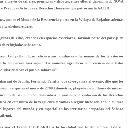
as a través de talleres, ponencias y debates; entre ellos el denominado NOVA
bre Prácticas Artísticas y Derechos Humanos que patrocina la AACID.
nes, una en el Museo de la Resistencia y otra en la Wilaya de Bojador, además
 afterthefuture.care.
gunas de ellas, creadas en espacios exteriores, forman parte del paisaje de
 de refugiados saharauis.
aui, JadiyaHamdi, se refirió a sus familiares y hermanos de los territorios
 la ocupación marroquí”. La ministra agradeció la presencia de artistas
 solidaridad con el pueblo saharaui”.
aharaui de Sevilla, Fernando Peraita, que co-organiza el evento, dijo que los
ignominia que es el muro de 2700 kilómetros, plagado de millones de minas.
ucción del ser humano, dedicado a la muerte y la violación de los Derechos
eco en este muro de la vergüenza y vamos a seguir luchando con la cultura
 lugares del mundo y en especial en los territorios ocupados del Sahara
 afirmó.
das por el Frente POLISARIO, a la localidad que le da nombre, Tifariti,