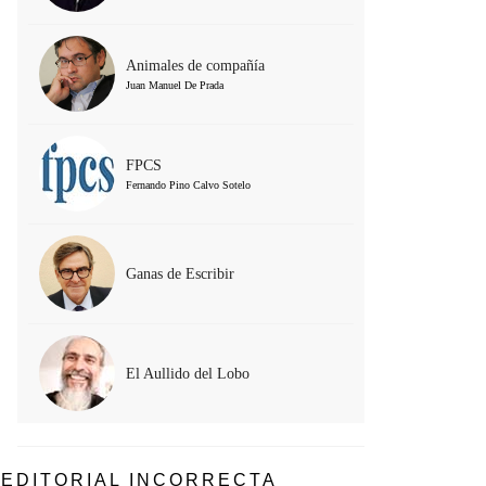
Animales de compañía
Juan Manuel De Prada
FPCS
Fernando Pino Calvo Sotelo
Ganas de Escribir
El Aullido del Lobo
EDITORIAL INCORRECTA