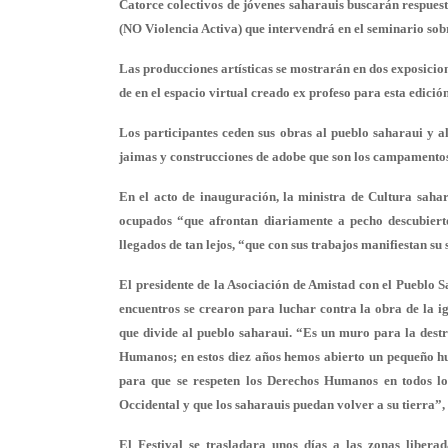
Catorce colectivos de jóvenes saharauis buscarán respuest
(NO Violencia Activa) que intervendrá en el seminario so
Las producciones artísticas se mostrarán en dos exposicio
de en el espacio virtual creado ex profeso para esta edición
Los participantes ceden sus obras al pueblo saharaui y al
jaimas y construcciones de adobe que son los campamentos
En el acto de inauguración, la ministra de Cultura sahar
ocupados “que afrontan diariamente a pecho descubierto
llegados de tan lejos, “que con sus trabajos manifiestan su
El presidente de la Asociación de Amistad con el Pueblo S
encuentros se crearon para luchar contra la obra de la 
que divide al pueblo saharaui. “Es un muro para la destr
Humanos; en estos diez años hemos abierto un pequeño hu
para que se respeten los Derechos Humanos en todos los
Occidental y que los saharauis puedan volver a su tierra”,
El Festival se trasladara unos días a las zonas libera