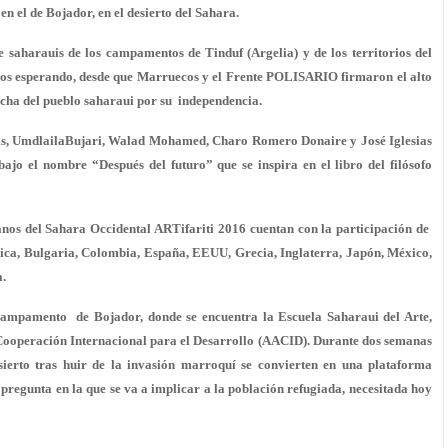
 el de Bojador, en el desierto del Sahara.
 saharauis de los campamentos de Tinduf (Argelia) y de los territorios del
ños esperando, desde que Marruecos y el Frente POLISARIO firmaron el alto
lucha del pueblo saharaui por su independencia.
auis, UmdlailaBujari, Walad Mohamed, Charo Romero Donaire y José Iglesias
ajo el nombre “Después del futuro” que se inspira en el libro del filósofo
nos del Sahara Occidental ARTifariti 2016 cuentan con la participación de
lgica, Bulgaria, Colombia, España, EEUU, Grecia, Inglaterra, Japón, México,
a.
l campamento de Bojador, donde se encuentra la Escuela Saharaui del Arte,
Cooperación Internacional para el Desarrollo (AACID). Durante dos semanas
ierto tras huir de la invasión marroquí se convierten en una plataforma
 pregunta en la que se va a implicar a la población refugiada, necesitada hoy