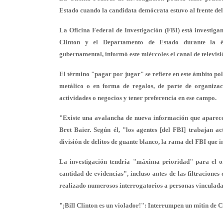
Estado cuando la candidata demócrata estuvo al frente de
La Oficina Federal de Investigación (FBI) está investiga
Clinton y el Departamento de Estado durante la é
gubernamental, informó este miércoles el canal de televis
El término "pagar por jugar" se refiere en este ámbito pol
metálico o en forma de regalos, de parte de organizaci
actividades o negocios y tener preferencia en ese campo.
"Existe una avalancha de nueva información que aparece
Bret Baier. Según él, "los agentes [del FBI] trabajan ac
división de delitos de guante blanco, la rama del FBI que i
La investigación tendría "máxima prioridad" para el 
cantidad de evidencias", incluso antes de las filtracione
realizado numerosos interrogatorios a personas vinculada
"¡Bill Clinton es un violador!": Interrumpen un mitin de C