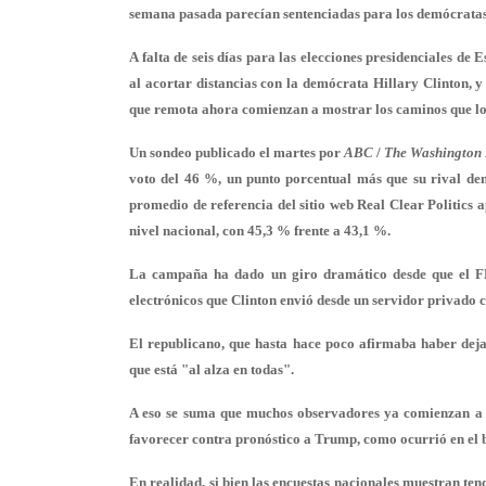
semana pasada parecían sentenciadas para los demócratas
A falta de seis días para las elecciones presidenciales d
al acortar distancias con la demócrata Hillary Clinton, y
que remota ahora comienzan a mostrar los caminos que lo p
Un sondeo publicado el martes por
ABC
/
The Washington 
voto del 46 %, un punto porcentual más que su rival demó
promedio de referencia del sitio web Real Clear Politics 
nivel nacional, con 45,3 % frente a 43,1 %.
La campaña ha dado un giro dramático desde que el FBI
electrónicos que Clinton envió desde un servidor privado 
El republicano, que hasta hace poco afirmaba haber deja
que está "al alza en todas".
A eso se suma que muchos observadores ya comienzan a ha
favorecer contra pronóstico a Trump, como ocurrió en el br
En realidad, si bien las encuestas nacionales muestran ten