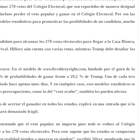
sumar 270 votos del Colegio Electoral, que son repartidos de manera desigual
incluso perder el voto popular y ganar en el Colegio Electoral. Por eso las
delos estadísticos para pronosticar las posibilidades de un candidato, mucho
ndidato para alcanzar los 270 votos electorales para llegar a la Casa Blanca,
rival. Hillary aún cuenta con varias rutas, mientras Trump debe desafiar los
rarse. En el modelo de www.fivethirtyeight.com, fundado por el gurú de la
,7 % de probabilidades de ganar frente a 29,2 % de Trump. Una de cada tres
ado hace apenas unos días. Y en cualquier caso, esos modelos estadísticos se
s preocupaciones, como la del “voto oculto”, también los pueden afectar.
s de acertar el ganador en todos los estados, explicó en una entrada que si la
hará demasiado frágil.
otestando que el voto popular no importa pues todo se reduce al Colegio
 a los 270 votos electorales. Pero esto supone que los estados se comportan
en realidad tienden a moverse en tándem”, escribió Silver, nombrado por la