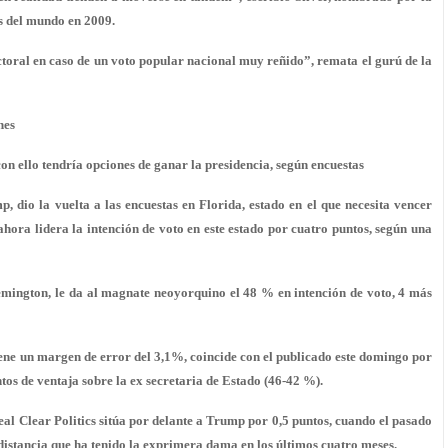
s del mundo en 2009.
toral en caso de un voto popular nacional muy reñido”, remata el gurú de la
nes
con ello tendría opciones de ganar la presidencia, según encuestas
 dio la vuelta a las encuestas en Florida, estado en el que necesita vencer
hora lidera la intención de voto en este estado por cuatro puntos, según una
emington, le da al magnate neoyorquino el 48 % en intención de voto, 4 más
tiene un margen de error del 3,1%, coincide con el publicado este domingo por
os de ventaja sobre la ex secretaria de Estado (46-42 %).
eal Clear Politics sitúa por delante a Trump por 0,5 puntos, cuando el pasado
distancia que ha tenido la exprimera dama en los últimos cuatro meses.