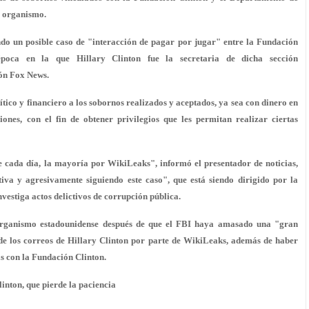
l organismo.
ndo un posible caso de "interacción de pagar por jugar" entre la Fundación
poca en la que Hillary Clinton fue la secretaria de dicha sección
ión Fox News.
ítico y financiero a los sobornos realizados y aceptados, ya sea con dinero en
ones, con el fin de obtener privilegios que les permitan realizar ciertas
 cada día, la mayoría por WikiLeaks", informó el presentador de noticias,
tiva y agresivamente siguiendo este caso", que está siendo dirigido por la
nvestiga actos delictivos de corrupción pública.
organismo estadounidense después de que el FBI haya amasado una "gran
s de los correos de Hillary Clinton por parte de WikiLeaks, además de haber
s con la Fundación Clinton.
linton, que pierde la paciencia