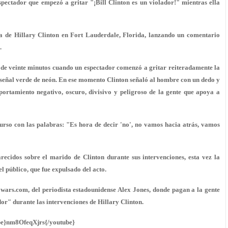
pectador que empezó a gritar "¡Bill Clinton es un violador!" mientras ella
 de Hillary Clinton en Fort Lauderdale, Florida, lanzando un comentario
.
de veinte minutos cuando un espectador comenzó a gritar reiteradamente la
a señal verde de neón. En ese momento Clinton señaló al hombre con un dedo y
ortamiento negativo, oscuro, divisivo y peligroso de la gente que apoya a
urso con las palabras: "Es hora de decir 'no', no vamos hacia atrás, vamos
ecidos sobre el marido de Clinton durante sus intervenciones, esta vez la
 público, que fue expulsado del acto.
fowars.com, del periodista estadounidense Alex Jones, donde pagan a la gente
dor" durante las intervenciones de Hillary Clinton.
be}nm8OfeqXjrs{/youtube}