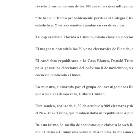
revista Time como una de las 100 personas más influyente
“De hecho, Clinton probablemente perderá el Colegio Elec
estadística. Y varias señales apuntan en esa dirección.
Trump arrebata Florida a Clinton, estado clave en eleccio
El magnate obtendría los 29 votos electorales de Florida, 
El candidato republicano a la Casa Blanca, Donald Trump,
para ganar las elecciones del próximo 8 de noviembre, y a
encuesta publicada el lunes.
La muestra, elaborada por el grupo de investigaciones R
que a su rival demócrata, Hillary Clinton.
Este sondeo, realizado el 30 de octubre a 989 electores y 
el New York Times, que también daba al republicano 4 punt
De esta forma, la media de encuestas que elabora la web R
día 21 daba a Clinton una ventaja de 4 puntos, la máxima 