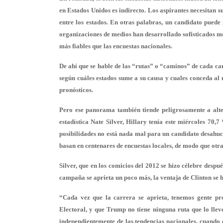
en Estados Unidos es indirecto. Los aspirantes necesitan 
entre los estados. En otras palabras, un candidato puede 
organizaciones de medios han desarrollado sofisticados mo
más fiables que las encuestas nacionales.
De ahí que se hable de las “rutas” o “caminos” de cada ca
según cuáles estados sume a su causa y cuales conceda al 
pronósticos.
Pero ese panorama también tiende peligrosamente a alte
estadística Nate Silver, Hillary tenía este miércoles 70
posibilidades no está nada mal para un candidato desahuci
basan en centenares de encuestas locales, de modo que otra
Silver, que en los comicios del 2012 se hizo célebre despué
campaña se aprieta un poco más, la ventaja de Clinton se 
“Cada vez que la carrera se aprieta, tenemos gente pr
Electoral, y que Trump no tiene ninguna ruta que lo lleve
independientemente de las tendencias nacionales, cuando 