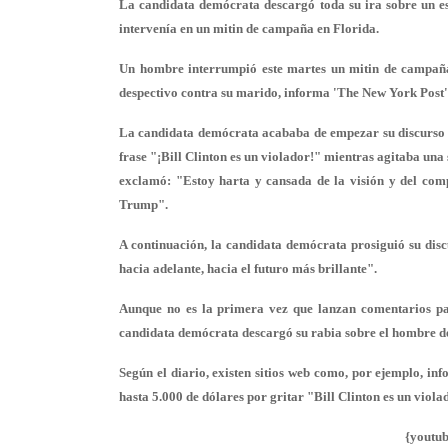
La candidata demócrata descargó toda su ira sobre un es
intervenía en un mitin de campaña en Florida.
Un hombre interrumpió este martes un mitin de campaña
despectivo contra su marido, informa 'The New York Post'
La candidata demócrata acababa de empezar su discurso 
frase "¡Bill Clinton es un violador!" mientras agitaba un
exclamó: "Estoy harta y cansada de la visión y del comp
Trump".
A continuación, la candidata demócrata prosiguió su disc
hacia adelante, hacia el futuro más brillante".
Aunque no es la primera vez que lanzan comentarios par
candidata demócrata descargó su rabia sobre el hombre del
Según el diario, existen sitios web como, por ejemplo, in
hasta 5.000 de dólares por gritar "Bill Clinton es un viola
{youtu