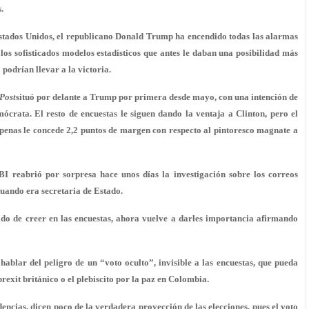
.
e Estados Unidos, el republicano Donald Trump ha encendido todas las alarmas
 los sofisticados modelos estadísticos que antes le daban una posibilidad más
odrían llevar a la victoria.
Post
situó por delante a Trump por primera desde mayo, con una intención de
crata. El resto de encuestas le siguen dando la ventaja a Clinton, pero el
apenas le concede 2,2 puntos de margen con respecto al pintoresco magnate a
 reabrió por sorpresa hace unos días la investigación sobre los correos
cuando era secretaria de Estado.
do de creer en las encuestas, ahora vuelve a darles importancia afirmando
blar del peligro de un “voto oculto”, invisible a las encuestas, que pueda
exit británico o el plebiscito por la paz en Colombia.
dencias, dicen poco de la verdadera proyección de las elecciones, pues el voto