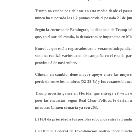
Trump
no estaba por delante en esta media desde el pasa
nunca ha superado los 1,2 puntos desde el pasado 21 de jun
Según la encuesta de Remington, la distancia de
Trump
so
que, en el sur del estado, la demócrata se impondría en 
Entre los que están registrados como votantes independien
semana realizó varios actos de campaña en el estado para 
próximo 8 de noviembre.
Clinton
, en cambio, tiene mayor apoyo entre las mujere
perdería entre los hombres (52-38 %) y los votantes blanc
Trump
necesita ganar en Florida, que entrega 29 votos el
pues las encuestas, según Real Clear Politics, le darían
mientras Clinton contaría ya con 263.
El FBI da prioridad a los posibles sobornos entre la Fund
La Oficina Federal de Investigación podría tener prueb