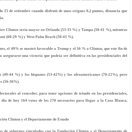
do 25 de setiembre cuando disfrutó de unos exiguos 0,2 puntos, distancia que
io.
bre Clinton sería mayor en Orlando (53-35 %) y Tampa (50-41 %), mientras
Miami (68-29 %) y West Palm Beach (50-43 %).
tes, el 49% se mostró favorable a Trump y el 36 % a Clinton, que este fin de
asegurarse una victoria que podría ser definitiva en las presidenciales del
s (49-44 %) y los hispanos (53-42%) y los afroamericanos (70-22%), pero
os (56-36%).
ectorales al vencedor, para tener opciones de triunfo en las presidenciales,
 a día de hoy 164 votos de los 270 necesarios para llegar a la Casa Blanca,
ación Clinton y el Departamento de Estado
as de sobornos vinculados con la Fundación Clinton y el Departamento de