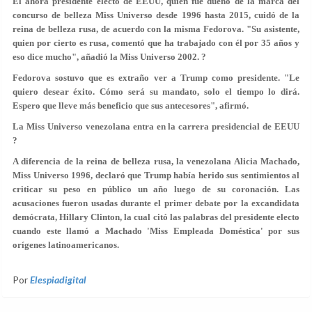
El ahora presidente electo de EEUU, quien fue dueño de la marca del
concurso de belleza Miss Universo desde 1996 hasta 2015, cuidó de la
reina de belleza rusa, de acuerdo con la misma Fedorova. "Su asistente,
quien por cierto es rusa, comentó que ha trabajado con él por 35 años y
eso dice mucho", añadió la Miss Universo 2002. ?
Fedorova sostuvo que es extraño ver a Trump como presidente. "Le
quiero desear éxito. Cómo será su mandato, solo el tiempo lo dirá.
Espero que lleve más beneficio que sus antecesores", afirmó.
La Miss Universo venezolana entra en la carrera presidencial de EEUU
?
A diferencia de la reina de belleza rusa, la venezolana Alicia Machado,
Miss Universo 1996, declaró que Trump había herido sus sentimientos al
criticar su peso en público un año luego de su coronación. Las
acusaciones fueron usadas durante el primer debate por la excandidata
demócrata, Hillary Clinton, la cual citó las palabras del presidente electo
cuando este llamó a Machado 'Miss Empleada Doméstica' por sus
orígenes latinoamericanos.
Por
Elespiadigital