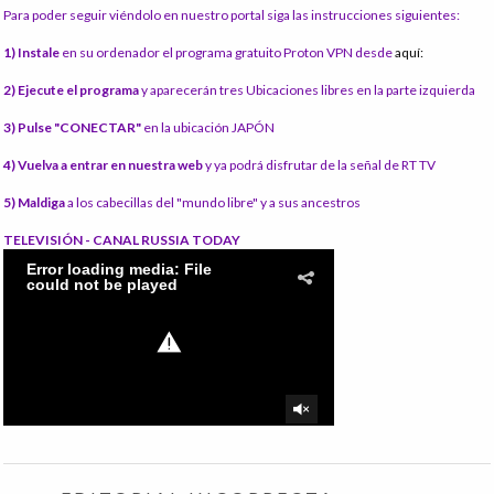
Para poder seguir viéndolo en nuestro portal siga las instrucciones siguientes:
1) Instale
en su ordenador el programa gratuito Proton VPN desde
aquí:
2) Ejecute el programa
y aparecerán tres Ubicaciones libres en la parte izquierda
3) Pulse "CONECTAR"
en la ubicación JAPÓN
4) Vuelva a entrar en nuestra web
y ya podrá disfrutar de la señal de RT TV
5) Maldiga
a los cabecillas del "mundo libre" y a sus ancestros
TELEVISIÓN - CANAL RUSSIA TODAY