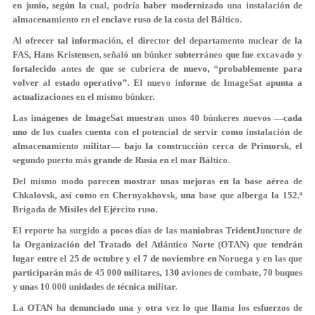
en junio, según la cual, podría haber modernizado una instalación de
almacenamiento en el enclave ruso de la costa del Báltico.
Al ofrecer tal información, el director del departamento nuclear de la
FAS, Hans Kristensen, señaló un búnker subterráneo que fue excavado y
fortalecido antes de que se cubriera de nuevo, “probablemente para
volver al estado operativo”. El nuevo informe de ImageSat apunta a
actualizaciones en el mismo búnker.
Las imágenes de ImageSat muestran unos 40 búnkeres nuevos —cada
uno de los cuales cuenta con el potencial de servir como instalación de
almacenamiento militar— bajo la construcción cerca de Primorsk, el
segundo puerto más grande de Rusia en el mar Báltico.
Del mismo modo parecen mostrar unas mejoras en la base aérea de
Chkalovsk, así como en Chernyakhovsk, una base que alberga la 152.ª
Brigada de Misiles del Ejército ruso.
El reporte ha surgido a pocos días de las maniobras TridentJuncture de
la Organización del Tratado del Atlántico Norte (OTAN) que tendrán
lugar entre el 25 de octubre y el 7 de noviembre en Noruega y en las que
participarán más de 45 000 militares, 130 aviones de combate, 70 buques
y unas 10 000 unidades de técnica militar.
La OTAN ha denunciado una y otra vez lo que llama los esfuerzos de