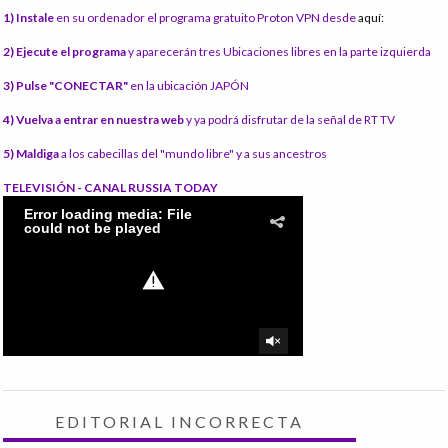
1) Instale
en su ordenador el programa gratuito Proton VPN desde
aquí:
2) Ejecute el programa
y aparecerán tres Ubicaciones libres en la parte izquierda
3) Pulse "CONECTAR"
en la ubicación JAPÓN
4) Vuelva a entrar en nuestra web
y ya podrá disfrutar de la señal de RT TV
5) Maldiga
a los cabecillas del "mundo libre" y a sus ancestros
TELEVISIÓN - CANAL RUSSIA TODAY
EDITORIAL INCORRECTA