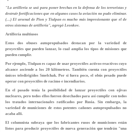
"La artillería se usó para poner brechas en la defensa de los terroristas y
destruir fortificaciones que en algunos casos la aviación no pudo eliminar.
(…) El arsenal de Pion y Tiulpan es mucho más impresionante que el de
otros sistemas de artillería", agregó Leonkov.
Artillería multiusos
Estos dos obuses autopropulsados destacan por la variedad de
proyectiles que pueden lanzar, lo cual amplia los tipos de misiones que
pueden cumplir.
Por ejemplo, Tiulpan es capaz de usar proyectiles activos-reactivos cuyo
alcance asciende a los 20 kilómetros. También cuenta con proyectiles
únicos teledirigidos Smelchak. Por si fuera poco, el obús pesado puede
operar con proyectiles de racimo e incendiarios.
En el pasado tenía la posibilidad de lanzar proyectiles con ojivas
nucleares, pero todos ellos fueron desechados para así cumplir con todos
los tratados internacionales ratificados por Rusia. Sin embargo, la
variedad de municiones de estos potentes cañones autopropulsados no
acaba allí.
El columnista subraya que los fabricantes rusos de municiones están
listos para producir proyectiles de nueva generación que tendrán "una