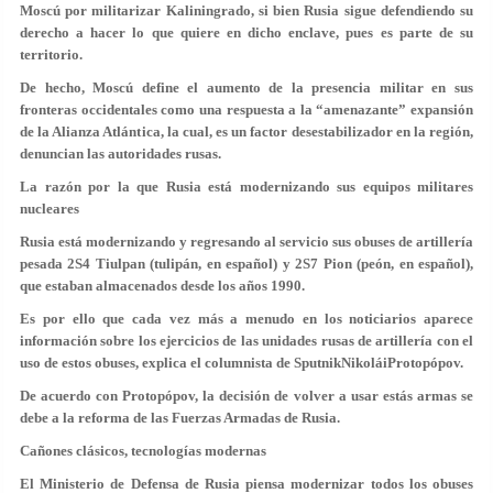
Moscú por militarizar Kaliningrado, si bien Rusia sigue defendiendo su
derecho a hacer lo que quiere en dicho enclave, pues es parte de su
territorio.
De hecho, Moscú define el aumento de la presencia militar en sus
fronteras occidentales como una respuesta a la “amenazante” expansión
de la Alianza Atlántica, la cual, es un factor desestabilizador en la región,
denuncian las autoridades rusas.
La razón por la que Rusia está modernizando sus equipos militares
nucleares
Rusia está modernizando y regresando al servicio sus obuses de artillería
pesada 2S4 Tiulpan (tulipán, en español) y 2S7 Pion (peón, en español),
que estaban almacenados desde los años 1990.
Es por ello que cada vez más a menudo en los noticiarios aparece
información sobre los ejercicios de las unidades rusas de artillería con el
uso de estos obuses, explica el columnista de SputnikNikoláiProtopópov.
De acuerdo con Protopópov, la decisión de volver a usar estás armas se
debe a la reforma de las Fuerzas Armadas de Rusia.
Cañones clásicos, tecnologías modernas
El Ministerio de Defensa de Rusia piensa modernizar todos los obuses