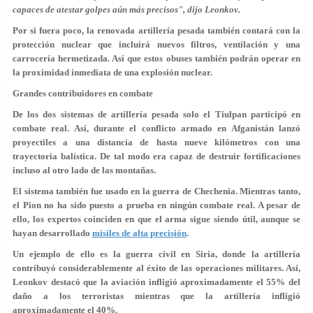
capaces de atestar golpes aún más precisos", dijo Leonkov.
Por si fuera poco, la renovada artillería pesada también contará con la
protección nuclear que incluirá nuevos filtros, ventilación y una
carrocería hermetizada. Así que estos obuses también podrán operar en
la proximidad inmediata de una explosión nuclear.
Grandes contribuidores en combate
De los dos sistemas de artillería pesada solo el Tiulpan participó en
combate real. Así, durante el conflicto armado en Afganistán lanzó
proyectiles a una distancia de hasta nueve kilómetros con una
trayectoria balística. De tal modo era capaz de destruir fortificaciones
incluso al otro lado de las montañas.
El sistema también fue usado en la guerra de Chechenia. Mientras tanto,
el Pion no ha sido puesto a prueba en ningún combate real. A pesar de
ello, los expertos coinciden en que el arma sigue siendo útil, aunque se
hayan desarrollado
misiles de alta precisión
.
Un ejemplo de ello es la guerra civil en Siria, donde la artillería
contribuyó considerablemente al éxito de las operaciones militares. Así,
Leonkov destacó que la aviación infligió aproximadamente el 55% del
daño a los terroristas mientras que la artillería infligió
aproximadamente el 40%.