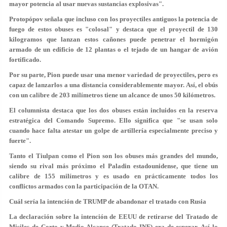
mayor potencia al usar nuevas sustancias explosivas".
Protopópov señala que incluso con los proyectiles antiguos la potencia de
fuego de estos obuses es "colosal" y destaca que el proyectil de 130
kilogramos que lanzan estos cañones puede penetrar el hormigón
armado de un edificio de 12 plantas o el tejado de un hangar de avión
fortificado.
Por su parte, Pion puede usar una menor variedad de proyectiles, pero es
capaz de lanzarlos a una distancia considerablemente mayor. Así, el obús
con un calibre de 203 milímetros tiene un alcance de unos 50 kilómetros.
El columnista destaca que los dos obuses están incluidos en la reserva
estratégica del Comando Supremo. Ello significa que "se usan solo
cuando hace falta atestar un golpe de artillería especialmente preciso y
fuerte".
Tanto el Tiulpan como el Pion son los obuses más grandes del mundo,
siendo su rival más próximo el Paladin estadounidense, que tiene un
calibre de 155 milímetros y es usado en prácticamente todos los
conflictos armados con la participación de la OTAN.
Cuál sería la intención de TRUMP de abandonar el tratado con Rusia
La declaración sobre la intención de EEUU de retirarse del Tratado de
Misiles de Corto y Medio Alcance (Tratado INF) era de esperar. Así lo