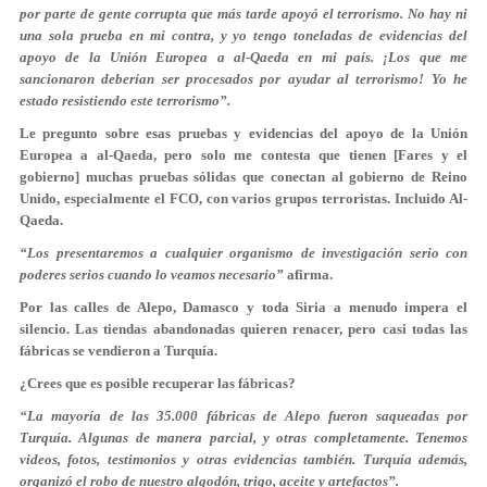
por parte de gente corrupta que más tarde apoyó el terrorismo. No hay ni
una sola prueba en mi contra, y yo tengo toneladas de evidencias del
apoyo de la Unión Europea a al-Qaeda en mi país. ¡Los que me
sancionaron deberían ser procesados por ayudar al terrorismo! Yo he
estado resistiendo este terrorismo”.
Le pregunto sobre esas pruebas y evidencias del apoyo de la Unión
Europea a al-Qaeda, pero solo me contesta que tienen [Fares y el
gobierno] muchas pruebas sólidas que conectan al gobierno de Reino
Unido, especialmente el FCO, con varios grupos terroristas. Incluido Al-
Qaeda.
“Los presentaremos a cualquier organismo de investigación serio con
poderes serios cuando lo veamos necesario”
afirma.
Por las calles de Alepo, Damasco y toda Siria a menudo impera el
silencio. Las tiendas abandonadas quieren renacer, pero casi todas las
fábricas se vendieron a Turquía.
¿Crees que es posible recuperar las fábricas?
“La mayoría de las 35.000 fábricas de Alepo fueron saqueadas por
Turquía. Algunas de manera parcial, y otras completamente. Tenemos
videos, fotos, testimonios y otras evidencias también. Turquía además,
organizó el robo de nuestro algodón, trigo, aceite y artefactos”.