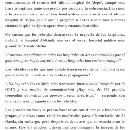
constantemente el recurso del ‘último hospital de Alepo’, aunque esta
frase se repitiese tanto que perdía por completo la coherencia. Los rusos
y la aviación siria no podían bombardear una y otra vez el último
hospital de Alepo, por lo que
le pregunto a Fares si sabe más o menos
cuántos hospitales siguen operativos y cuántos destruidos
.
Me cuenta que los rebeldes destruyeron la mayoría de los hospitales,
incluido el hospital Al-Kindi, que era el tercer hospital público más
grande de Oriente Medio.
“Atacaron repetidamente todos los hospitales en áreas controladas por el
gobierno, pero hoy la mayoría de estos hospitales han vuelto a trabajar”
Los rebeldes son los que más calado tienen en occidente,
¿por qué crees
que el resto del mundo se cree tanto su propaganda?
“¡No hay rebeldes en Siria, sino terrorismo internacional apoyado por la
OTAN y sus medios de comunicación! ¡Hay más de 170 grandes
compañías de medios que apoyan a estos terroristas!”
– responde, con
tono serio, a mi pregunta sobre los rebeldes.
Los grandes medios y la prensa bautizaron con el tiempo a importantes
grupos yihadistas como rebeldes moderados para diferenciarlos de Al
Qaeda, sin embargo, poco después se demostró que en esencia eran lo
mismo. Hoy día muchos todavía intentan blanquear la imagen de los