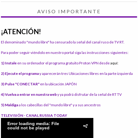
AVISO IMPORTANTE
¡ATENCIÓN!
El denominado "mundo libre" ha censurado la señal del canal ruso de TV RT.
Para poder seguir viéndolo en nuestro portal siga las instrucciones siguientes:
1) Instale
en su ordenador el programa gratuito Proton VPN desde
aquí:
2) Ejecute el programa
y aparecerán tres Ubicaciones libres en la parte izquierda
3) Pulse "CONECTAR"
en la ubicación JAPÓN
4) Vuelva a entrar en nuestra web
y ya podrá disfrutar de la señal de RT TV
5) Maldiga
a los cabecillas del "mundo libre" y a sus ancestros
TELEVISIÓN - CANAL RUSSIA TODAY