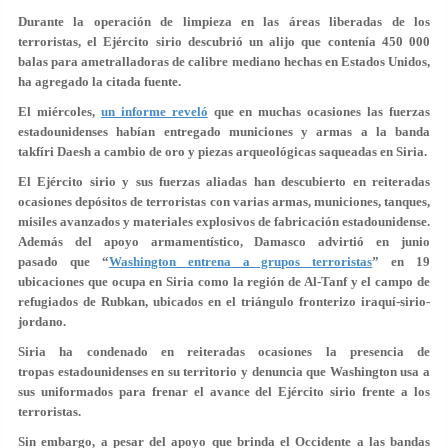
Durante la operación de limpieza en las áreas liberadas de los
terroristas, el Ejército sirio descubrió un alijo que contenía 450 000
balas para ametralladoras de calibre mediano hechas en Estados Unidos,
ha agregado la citada fuente.
El miércoles,
un informe reveló
que en muchas ocasiones las fuerzas
estadounidenses habían entregado municiones y armas a la banda
takfíri Daesh a cambio de oro y piezas arqueológicas saqueadas en Siria.
El Ejército sirio y sus fuerzas aliadas han descubierto en reiteradas
ocasiones depósitos de terroristas con varias armas, municiones, tanques,
misiles avanzados y materiales explosivos de fabricación estadounidense.
Además del apoyo armamentístico, Damasco advirtió en junio
pasado que “
Washington entrena a grupos terroristas
” en 19
ubicaciones que ocupa en Siria como la región de Al-Tanf y el campo de
refugiados de Rubkan, ubicados en el triángulo fronterizo iraquí-sirio-
jordano.
Siria ha condenado en reiteradas ocasiones la presencia de
tropas estadounidenses en su territorio y denuncia que Washington usa a
sus uniformados para frenar el avance del Ejército sirio frente a los
terroristas.
Sin embargo, a pesar del apoyo que brinda el Occidente a las bandas