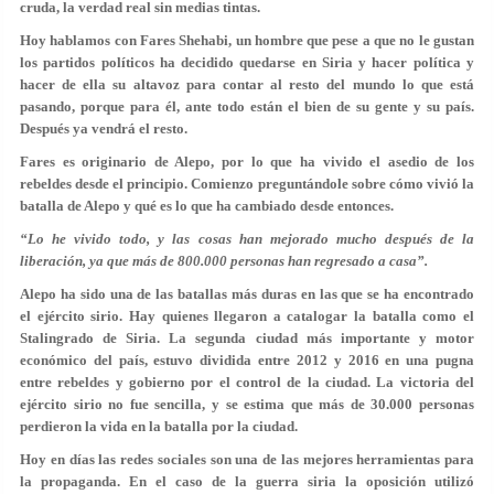
cruda, la verdad real sin medias tintas.
Hoy hablamos con Fares Shehabi, un hombre que pese a que no le gustan
los partidos políticos ha decidido quedarse en Siria y hacer política y
hacer de ella su altavoz para contar al resto del mundo lo que está
pasando, porque para él, ante todo están el bien de su gente y su país.
Después ya vendrá el resto.
Fares es originario de Alepo, por lo que ha vivido el asedio de los
rebeldes desde el principio.
Comienzo preguntándole sobre cómo vivió la
batalla de Alepo y qué es lo que ha cambiado desde entonces.
“Lo he vivido todo, y las cosas han mejorado mucho después de la
liberación, ya que más de 800.000 personas han regresado a casa”.
Alepo ha sido una de las batallas más duras en las que se ha encontrado
el ejército sirio. Hay quienes llegaron a catalogar la batalla como el
Stalingrado de Siria. La segunda ciudad más importante y motor
económico del país, estuvo dividida entre 2012 y 2016 en una pugna
entre rebeldes y gobierno por el control de la ciudad. La victoria del
ejército sirio no fue sencilla, y se estima que más de 30.000 personas
perdieron la vida en la batalla por la ciudad.
Hoy en días las redes sociales son una de las mejores herramientas para
la propaganda. En el caso de la guerra siria la oposición utilizó