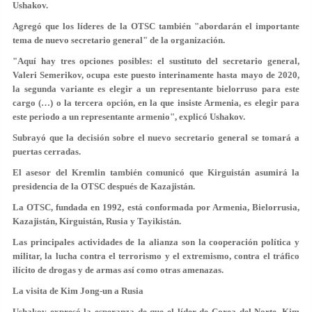
Ushakov.
Agregó que los líderes de la OTSC también "abordarán el importante
tema de nuevo secretario general" de la organización.
"Aquí hay tres opciones posibles: el sustituto del secretario general,
Valeri Semerikov, ocupa este puesto interinamente hasta mayo de 2020,
la segunda variante es elegir a un representante bielorruso para este
cargo (…) o la tercera opción, en la que insiste Armenia, es elegir para
este periodo a un representante armenio", explicó Ushakov.
Subrayó que la decisión sobre el nuevo secretario general se tomará a
puertas cerradas.
El asesor del Kremlin también comunicó que Kirguistán asumirá la
presidencia de la OTSC después de Kazajistán.
La OTSC, fundada en 1992, está conformada por Armenia, Bielorrusia,
Kazajistán, Kirguistán, Rusia y Tayikistán.
Las principales actividades de la alianza son la cooperación política y
militar, la lucha contra el terrorismo y el extremismo, contra el tráfico
ilícito de drogas y de armas así como otras amenazas.
La visita de Kim Jong-un a Rusia
Ushakov expresó la esperanza de que el líder de Corea del Norte, Kim