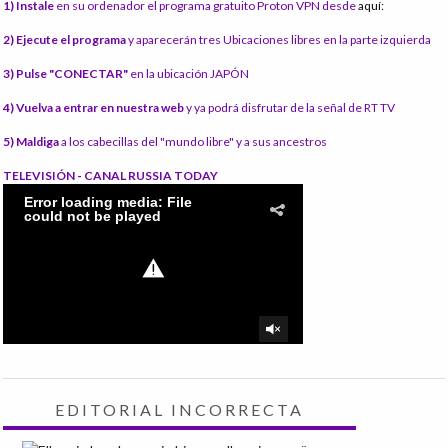
1) Instale
en su ordenador el programa gratuito Proton VPN desde
aquí:
2) Ejecute el programa
y aparecerán tres Ubicaciones libres en la parte izquierda
3) Pulse "CONECTAR"
en la ubicación JAPÓN
4) Vuelva a entrar en nuestra web
y ya podrá disfrutar de la señal de RT TV
5) Maldiga
a los cabecillas del "mundo libre" y a sus ancestros
TELEVISIÓN - CANAL RUSSIA TODAY
EDITORIAL INCORRECTA