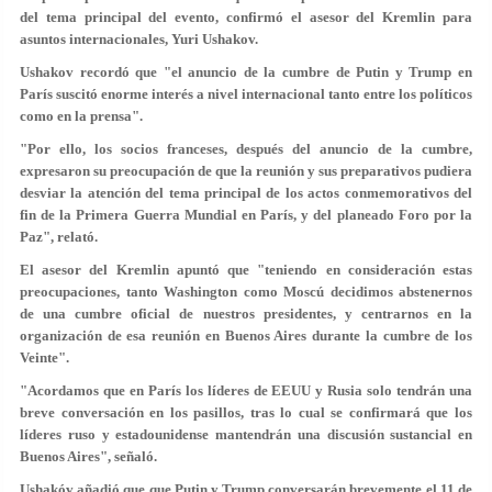
del tema principal del evento, confirmó el asesor del Kremlin para
asuntos internacionales, Yuri Ushakov.
Ushakov recordó que "el anuncio de la cumbre de Putin y Trump en
París suscitó enorme interés a nivel internacional tanto entre los políticos
como en la prensa".
"Por ello, los socios franceses, después del anuncio de la cumbre,
expresaron su preocupación de que la reunión y sus preparativos pudiera
desviar la atención del tema principal de los actos conmemorativos del
fin de la Primera Guerra Mundial en París, y del planeado Foro por la
Paz", relató.
El asesor del Kremlin apuntó que "teniendo en consideración estas
preocupaciones, tanto Washington como Moscú decidimos abstenernos
de una cumbre oficial de nuestros presidentes, y centrarnos en la
organización de esa reunión en Buenos Aires durante la cumbre de los
Veinte".
"Acordamos que en París los líderes de EEUU y Rusia solo tendrán una
breve conversación en los pasillos, tras lo cual se confirmará que los
líderes ruso y estadounidense mantendrán una discusión sustancial en
Buenos Aires", señaló.
Ushakóv añadió que que Putin y Trump conversarán brevemente el 11 de