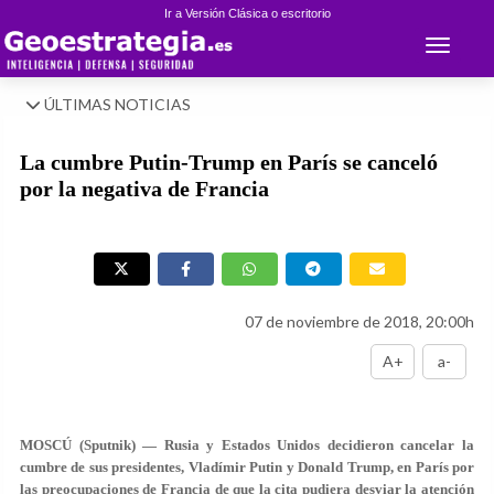
Ir a Versión Clásica o escritorio
Toggle 
ÚLTIMAS NOTICIAS
La cumbre Putin-Trump en París se canceló
por la negativa de Francia
07 de noviembre de 2018, 20:00h
A+
a-
MOSCÚ (Sputnik) — Rusia y Estados Unidos decidieron cancelar la
cumbre de sus presidentes, Vladímir Putin y Donald Trump, en París por
las preocupaciones de Francia de que la cita pudiera desviar la atención