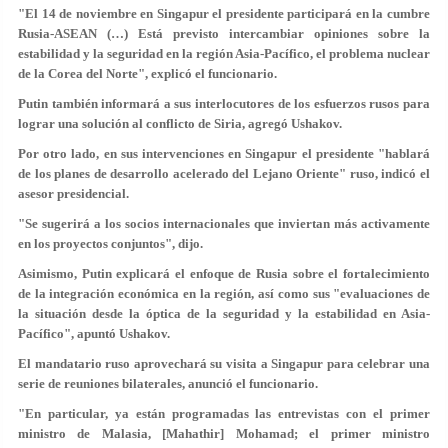
"El 14 de noviembre en Singapur el presidente participará en la cumbre
Rusia-ASEAN (…) Está previsto intercambiar opiniones sobre la
estabilidad y la seguridad en la región Asia-Pacífico, el problema nuclear
de la Corea del Norte", explicó el funcionario.
Putin también informará a sus interlocutores de los esfuerzos rusos para
lograr una solución al conflicto de Siria, agregó Ushakov.
Por otro lado, en sus intervenciones en Singapur el presidente "hablará
de los planes de desarrollo acelerado del Lejano Oriente" ruso, indicó el
asesor presidencial.
"Se sugerirá a los socios internacionales que inviertan más activamente
en los proyectos conjuntos", dijo.
Asimismo, Putin explicará el enfoque de Rusia sobre el fortalecimiento
de la integración económica en la región, así como sus "evaluaciones de
la situación desde la óptica de la seguridad y la estabilidad en Asia-
Pacífico", apuntó Ushakov.
El mandatario ruso aprovechará su visita a Singapur para celebrar una
serie de reuniones bilaterales, anunció el funcionario.
"En particular, ya están programadas las entrevistas con el primer
ministro de Malasia, [Mahathir] Mohamad; el primer ministro