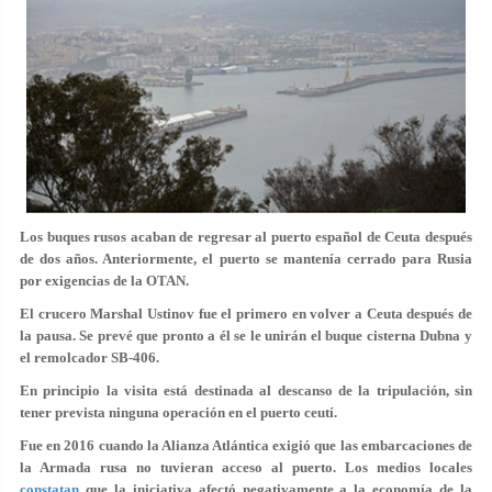
Los buques rusos acaban de regresar al puerto español de Ceuta después
de dos años. Anteriormente, el puerto se mantenía cerrado para Rusia
por exigencias de la OTAN.
El crucero Marshal Ustinov fue el primero en volver a Ceuta después de
la pausa. Se prevé que pronto a él se le unirán el buque cisterna Dubna y
el remolcador SB-406.
En principio la visita está destinada al descanso de la tripulación, sin
tener prevista ninguna operación en el puerto ceutí.
Fue en 2016 cuando la Alianza Atlántica exigió que las embarcaciones de
la Armada rusa no tuvieran acceso al puerto. Los medios locales
constatan
que la iniciativa afectó negativamente a la economía de la