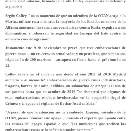
afirma en el informe, firmado por Luke Coffey, especialista en defensa y
seguridad.
Según Coffey, "no es momento de que un miembro de la OTAN acoja a la
Marina militar rusa mientras la mayoría de los Estados miembro de la
Alianza aumentan las sanciones económicas contra Rusia, expulsan a sus
diplomáticos y refuerzan la seguridad en Europa del Este contra la
amenaza rusa de agresión".
Justamente este 9 de noviembre se prevé que tres embarcaciones de
guerra rusas —un crucero, un remolcador y un petrolero, que suman una
tripulación de 200 marinos— atraquen en Ceuta hasta el próximo lunes
12.
Coffey señala en el informe que desde el año 2011 al 2016 Madrid
autorizó a al menos 62 embarcaciones de guerra rusas ("destructores,
fragatas, barcos de asalto, anfibios, un submarino de ataque") el uso de
sus puertos hasta que en octubre de 2016 "se demostró que algunas de
estas embarcaciones estaban involucradas en la ocupación ilegal de
Crimea y el apoyo al régimen de Bashar Asad en Siria."
"A pesar de que la situación no ha cambiado, España, miembro de la
OTAN, piensa renovar este apoyo", lamenta el experto que apunta entre
las causas del apoyo español a que "los municipios que reciben las
embarcaciones rusas se benefician económicamente."