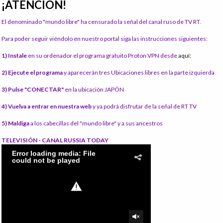
¡ATENCIÓN!
El denominado "mundo libre" ha censurado la señal del canal ruso de TV RT.
Para poder seguir viéndolo en nuestro portal siga las instrucciones siguientes:
1) Instale
en su ordenador el programa gratuito Proton VPN desde
aquí:
2) Ejecute el programa
y aparecerán tres Ubicaciones libres en la parte izquierda
3) Pulse "CONECTAR"
en la ubicación JAPÓN
4) Vuelva a entrar en nuestra web
y ya podrá disfrutar de la señal de RT TV
5) Maldiga
a los cabecillas del "mundo libre" y a sus ancestros
TELEVISIÓN - CANAL RUSSIA TODAY