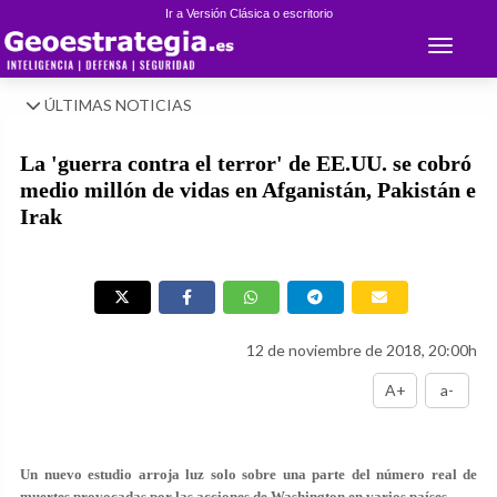
Ir a Versión Clásica o escritorio
Toggle 
ÚLTIMAS NOTICIAS
La 'guerra contra el terror' de EE.UU. se cobró
medio millón de vidas en Afganistán, Pakistán e
Irak
12 de noviembre de 2018, 20:00h
A+
a-
Un nuevo estudio arroja luz solo sobre una parte del número real de
muertes provocadas por las acciones de Washington en varios países.