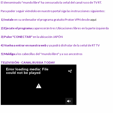
El denominado "mundo libre" ha censurado la señal del canal ruso de TV RT.
Para poder seguir viéndolo en nuestro portal siga las instrucciones siguientes:
1) Instale
en su ordenador el programa gratuito Proton VPN desde
aquí:
2) Ejecute el programa
y aparecerán tres Ubicaciones libres en la parte izquierda
3) Pulse "CONECTAR"
en la ubicación JAPÓN
4) Vuelva a entrar en nuestra web
y ya podrá disfrutar de la señal de RT TV
5) Maldiga
a los cabecillas del "mundo libre" y a sus ancestros
TELEVISIÓN - CANAL RUSSIA TODAY