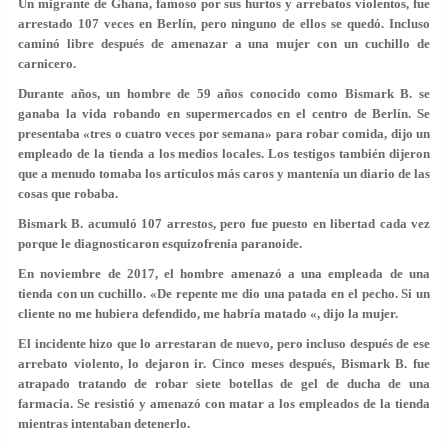
Un migrante de Ghana, famoso por sus hurtos y arrebatos violentos, fue
arrestado 107 veces en Berlín, pero ninguno de ellos se quedó. Incluso
caminó libre después de amenazar a una mujer con un cuchillo de
carnicero.
Durante años, un hombre de 59 años conocido como Bismark B. se
ganaba la vida robando en supermercados en el centro de Berlín. Se
presentaba «tres o cuatro veces por semana» para robar comida, dijo un
empleado de la tienda a los medios locales. Los testigos también dijeron
que a menudo tomaba los artículos más caros y mantenía un diario de las
cosas que robaba.
Bismark B. acumuló 107 arrestos, pero fue puesto en libertad cada vez
porque le diagnosticaron esquizofrenia paranoide.
En noviembre de 2017, el hombre amenazó a una empleada de una
tienda con un cuchillo. «De repente me dio una patada en el pecho. Si un
cliente no me hubiera defendido, me habría matado «, dijo la mujer.
El incidente hizo que lo arrestaran de nuevo, pero incluso después de ese
arrebato violento, lo dejaron ir. Cinco meses después, Bismark B. fue
atrapado tratando de robar siete botellas de gel de ducha de una
farmacia. Se resistió y amenazó con matar a los empleados de la tienda
mientras intentaban detenerlo.