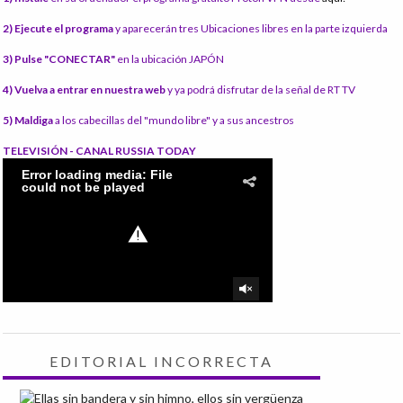
2) Ejecute el programa
y aparecerán tres Ubicaciones libres en la parte izquierda
3) Pulse "CONECTAR"
en la ubicación JAPÓN
4) Vuelva a entrar en nuestra web
y ya podrá disfrutar de la señal de RT TV
5) Maldiga
a los cabecillas del "mundo libre" y a sus ancestros
TELEVISIÓN - CANAL RUSSIA TODAY
EDITORIAL INCORRECTA