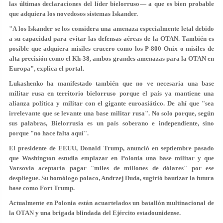
las últimas declaraciones del líder bielorruso— a que es bien probable
que adquiera los novedosos sistemas Iskander.
"A los Iskander se los considera una amenaza especialmente letal debido
a su capacidad para evitar las defensas aéreas de la OTAN. También es
posible que adquiera misiles crucero como los P-800 Onix o misiles de
alta precisión como el Kh-38, ambos grandes amenazas para la OTAN en
Europa", explica el portal.
Lukashenko ha manifestado también que no ve necesaria una base
militar rusa en territorio bielorruso porque el país ya mantiene una
alianza política y militar con el gigante euroasiático. De ahí que "sea
irrelevante que se levante una base militar rusa". No solo porque, según
sus palabras, Bielorrusia es un país soberano e independiente, sino
porque "no hace falta aquí".
El presidente de EEUU, Donald Trump, anunció en septiembre pasado
que Washington estudia emplazar en Polonia una base militar y que
Varsovia aceptaría pagar "miles de millones de dólares" por ese
despliegue. Su homólogo polaco, Andrzej Duda, sugirió bautizar la futura
base como Fort Trump.
Actualmente en Polonia están acuartelados un batallón multinacional de
la OTAN y una brigada blindada del Ejército estadounidense.