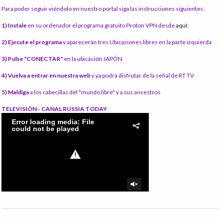
Para poder seguir viéndolo en nuestro portal siga las instrucciones siguientes:
1) Instale
en su ordenador el programa gratuito Proton VPN desde
aquí:
2) Ejecute el programa
y aparecerán tres Ubicaciones libres en la parte izquierda
3) Pulse "CONECTAR"
en la ubicación JAPÓN
4) Vuelva a entrar en nuestra web
y ya podrá disfrutar de la señal de RT TV
5) Maldiga
a los cabecillas del "mundo libre" y a sus ancestros
TELEVISIÓN - CANAL RUSSIA TODAY