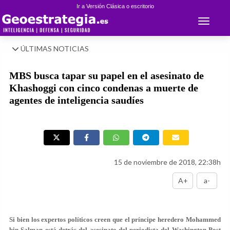
Ir a Versión Clásica o escritorio
Toggle 
ÚLTIMAS NOTICIAS
MBS busca tapar su papel en el asesinato de
Khashoggi con cinco condenas a muerte de
agentes de inteligencia saudíes
15 de noviembre de 2018, 22:38h
A+
a-
Si bien los expertos políticos creen que el príncipe heredero Mohammed
bin Salman está detrás del asesinato del periodista del Washington Post