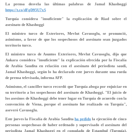
La prensa desvela las últimas palabras de Jamal Khashoggi
https://t.co/dFgD95U7xS
Turquía considera "insuficiente" la explicación de Riad sobre el
asesinato de Khashoggi
El ministro turco de Exteriores, Mevlut Cavusoglu, se pronunció,
asimismo, a favor de que los sospechosos del asesinato sean juzgados
territorio turco.
El ministro turco de Asuntos Exteriores, Mevlut Cavusoglu, dijo que
Ankara considera "insuficiente" la explicación ofrecida por la Fiscalía
de Arabia Saudita en relación con el asesinato del periodista saudí,
Jamal Khashoggi, según lo ha declarado este jueves durante una rueda
de prensa televisada, informa AFP.
Asimismo, el canciller turco recordó que Turquía
aboga por enjuiciar en
su territorio a los sospechosos
del asesinato de Khashoggi. "El juicio de
los asesinos de Khashoggi debe tener lugar en Turquía de acuerdo con la
convención de Viena, porque el asesinato fue realizado en Turquía",
aseveró Cavusoglu.
Este jueves la Fiscalía de Arabia Saudita
ha pedido
la ejecución de cinco
personas sospechosas de haber ordenado y supervisado el asesinato del
periodista Jamal Khashoggi en el consulado de Estambul (Turquía).