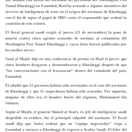
Yamal Khashoggi en Estambul, Riad ha acusado a algunos miembros del
servicio de inteligencia de estar en el origen del asesinato de Khashoggi
con el fin de tapar el papel de MBS como el responsable que ordenó la
comisión de este crimen.
El fiscal general saudí exigió el jueves (15 de noviembre) la pena de
muerte contra cinco agentes acusados de asesinar al columnista del
Washington Post Yamal Khashoggi y cuyas fotos fueron publicadas por
los medios turcos.
Saud al Mojeb dijo en una conferencia de prensa en Riad el jueves que
cinco hombres drogaron y desmembraron a Khashoggi después de que
“las conversaciones con él fracasaran” dentro del consulado del país,
Estambul.
Él añadió que 21 personas habían sido arrestadas en el caso del asesinato
de Khashoggi y que 11 sospechosos habían sido acusados. Por supuesto,
ninguno de ellos era el hombre fuerte del régimen, Mohammed bin
Salman.
Según al Mojeb, el general Ahmed al Assiri, ex jefe de inteligencia saudí
despedido en octubre, fue el principal culpable del asesinato. El fiscal
saudí dijo que Assiri ordenó que un “equipo negociador” viaja a
Estambul y enviara a Khashoggi de regreso a Arabia Saudí. El líder del