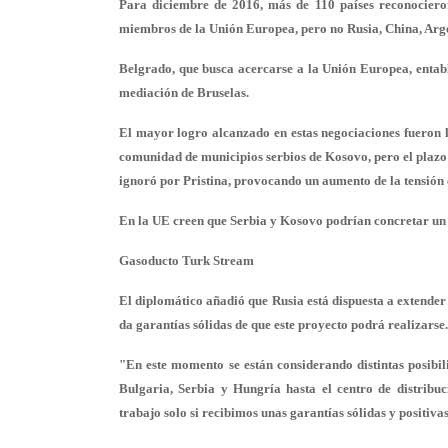
Para diciembre de 2016, más de 110 países reconociero
miembros de la Unión Europea, pero no Rusia, China, Argen
Belgrado, que busca acercarse a la Unión Europea, entabl
mediación de Bruselas.
El mayor logro alcanzado en estas negociaciones fueron lo
comunidad de municipios serbios de Kosovo, pero el plazo 
ignoró por Pristina, provocando un aumento de la tensión
En la UE creen que Serbia y Kosovo podrían concretar un 
Gasoducto Turk Stream
El diplomático añadió que Rusia está dispuesta a extender
da garantías sólidas de que este proyecto podrá realizarse.
"En este momento se están considerando distintas posibili
Bulgaria, Serbia y Hungría hasta el centro de distribu
trabajo solo si recibimos unas garantías sólidas y positiva