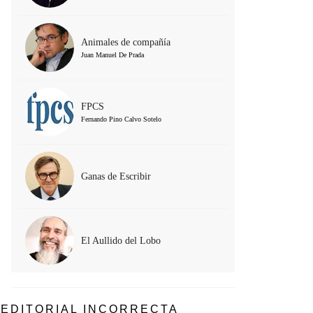
Animales de compañía
Juan Manuel De Prada
FPCS
Fernando Pino Calvo Sotelo
Ganas de Escribir
El Aullido del Lobo
EDITORIAL INCORRECTA