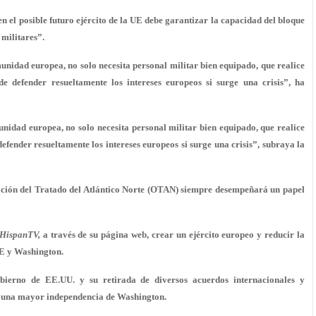
en el posible futuro ejército de la UE debe garantizar la capacidad del bloque
militares”.
munidad europea, no solo necesita personal militar bien equipado, que realice
 de defender resueltamente los intereses europeos si surge una crisis”, ha
unidad europea, no solo necesita personal militar bien equipado, que realice
defender resueltamente los intereses europeos si surge una crisis”, subraya la
ación del Tratado del Atlántico Norte (OTAN) siempre desempeñará un papel
HispanTV,
a través de su página web, crear un ejército europeo y reducir la
UE y Washington.
obierno de EE.UU. y su retirada de diversos acuerdos internacionales y
ar una mayor independencia de Washington.