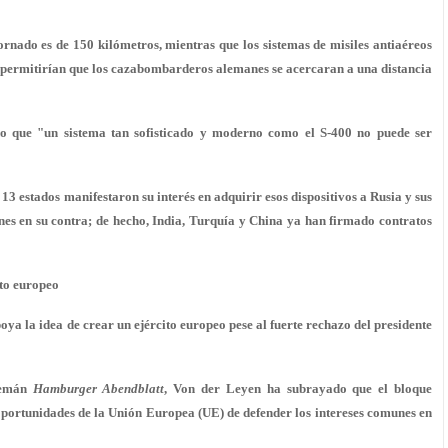
Tornado es de 150 kilómetros, mientras que los sistemas de misiles antiaéreos
o permitirían que los cazabombarderos alemanes se acercaran a una distancia
do que "un sistema tan sofisticado y moderno como el S-400 no puede ser
13 estados manifestaron su interés en adquirir esos dispositivos a Rusia y sus
nes en su contra; de hecho, India, Turquía y China ya han firmado contratos
ito europeo
ya la idea de crear un ejército europeo pese al fuerte rechazo del presidente
alemán
Hamburger Abendblatt
, Von der Leyen ha subrayado que el bloque
oportunidades de la Unión Europea (UE) de defender los intereses comunes en