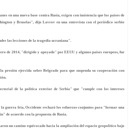
canes en una nueva base contra Rusia, exigen con insistencia que los países de
ington y Bruselas", dijo Lavrov en una entrevista con el periódico serbio
der las lecciones de la tragedia ucraniana".
brero de 2014, "dirigido y apoyado" por EEUU y algunos países europeos, fue
de la presión ejercida sobre Belgrado para que suspenda su cooperación con
ión.
torial de la política exterior de Serbia" que "cumple con los intereses
 la guerra fría, Occidente rechazó los esfuerzos conjuntos para "formar una
ún" de acuerdo con la propuesta de Rusia.
maron un camino equivocado hacia la ampliación del espacio geopolítico bajo