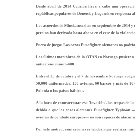
Desde abril de 2014 Ucrania lleva a cabo una operación
repúblicas populares de Donetsk y Lugansk en respuesta a
Los acuerdos de Minsk, suscritos en septiembre de 2014 y e
pero no han derivado hasta ahora en el cese de la violenc
Fuera de juego: Los cazas Eurofighter alemanes no podrí
Las últimas maniobras de la OTAN en Noruega pusieron de
antiaéreos rusos S-400.
Entre el 25 de octubre y el 7 de noviembre Noruega acogió
50.000 uniformados, 150 aviones, 60 barcos y más de 10.
Polonia o los países bálticos.
A la hora de contrarrestar esa 'invasión', las tropas de l
debido a que los cazas alemanes Eurofighter Typhoon —l
aviones de combate europeos— no son capaces de atacar a 
Por este motivo, esas aeronaves tendrán que realizar mis