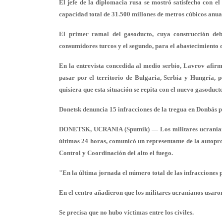
El jefe de la diplomacia rusa se mostró satisfecho con e
capacidad total de 31.500 millones de metros cúbicos anua
El primer ramal del gasoducto, cuya construcción debe
consumidores turcos y el segundo, para el abastecimiento d
En la entrevista concedida al medio serbio, Lavrov afi
pasar por el territorio de Bulgaria, Serbia y Hungría,
quisiera que esta situación se repita con el nuevo gasoduct
Donetsk denuncia 15 infracciones de la tregua en Donbás p
DONETSK, UCRANIA (Sputnik) — Los militares ucranianos 
últimas 24 horas, comunicó un representante de la autop
Control y Coordinación del alto el fuego.
"En la última jornada el número total de las infracciones 
En el centro añadieron que los militares ucranianos usaro
Se precisa que no hubo víctimas entre los civiles.