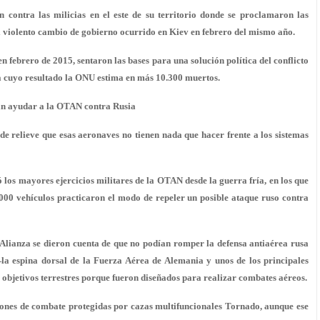
 contra las milicias en el este de su territorio donde se proclamaron las
l violento cambio de gobierno ocurrido en Kiev en febrero del mismo año.
n febrero de 2015, sentaron las bases para una solución política del conflicto
ia cuyo resultado la ONU estima en más 10.300 muertos.
an ayudar a la OTAN contra Rusia
 relieve que esas aeronaves no tienen nada que hacer frente a los sistemas
 los mayores ejercicios militares de la OTAN desde la guerra fría, en los que
000 vehículos practicaron el modo de repeler un posible ataque ruso contra
a Alianza se dieron cuenta de que
no podían romper la defensa antiaérea rusa
a espina dorsal de la Fuerza Aérea de Alemania y unos de los principales
objetivos terrestres porque fueron diseñados para realizar combates aéreos.
iones de combate protegidas por cazas multifuncionales Tornado, aunque ese