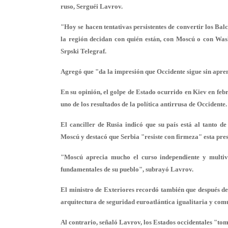
ruso, Serguéi Lavrov.
"Hoy se hacen tentativas persistentes de convertir los Bal
la región decidan con quién están, con Moscú o con Wash
Srpski Telegraf.
Agregó que "da la impresión que Occidente sigue sin apren
En su opinión, el golpe de Estado ocurrido en Kiev en fe
uno de los resultados de la política antirrusa de Occidente.
El canciller de Rusia indicó que su país está al tanto 
Moscú y destacó que Serbia "resiste con firmeza" esta pres
"Moscú aprecia mucho el curso independiente y multivec
fundamentales de su pueblo", subrayó Lavrov.
El ministro de Exteriores recordó también que después de
arquitectura de seguridad euroatlántica igualitaria y com
Al contrario, señaló Lavrov, los Estados occidentales "to