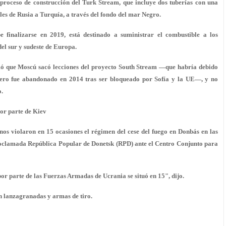
l proceso de construcción del Turk Stream, que incluye dos tuberías con una
les de Rusia a Turquía, a través del fondo del mar Negro.
 finalizarse en 2019, está destinado a suministrar el combustible a los
el sur y sudeste de Europa.
rmó que Moscú sacó lecciones del proyecto South Stream —que habría debido
 pero fue abandonado en 2014 tras ser bloqueado por Sofía y la UE—, y no
o.
or parte de Kiev
violaron en 15 ocasiones el régimen del cese del fuego en Donbás en las
roclamada República Popular de Donetsk (RPD) ante el Centro Conjunto para
por parte de las Fuerzas Armadas de Ucrania se situó en 15", dijo.
n lanzagranadas y armas de tiro.