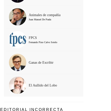
Animales de compañía
Juan Manuel De Prada
FPCS
Fernando Pino Calvo Sotelo
Ganas de Escribir
El Aullido del Lobo
EDITORIAL INCORRECTA