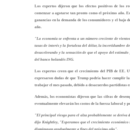
Los expertos dijeron que los efectos positivos de los 
comenzar a agotarse tan pronto como el próximo año. Esto,
ganancias en la demanda de los consumidores y el bajo de
año.
"La economía se enfrenta a un número creciente de vientos 
tasas de interés y la fortaleza del dólar, la incertidumbr
desacelerando y la sensación de que el apoyo del estímulo
del banco holandés ING.
Los expertos creen que el crecimiento del PIB de EE. U
expresaron dudas de que Trump podría hacer cumplir la 
trabajar el mes pasado, debido a desacuerdos partidistas en
Además, los economistas dijeron que las cifras de desem
eventualmente elevarán los costos de la fuerza laboral y p
"El principal riesgo para el alza probablemente se deriva
dijo Knightley, "Esperamos que el crecimiento económico s
disminuyan gradualmente a fines del próximo año".