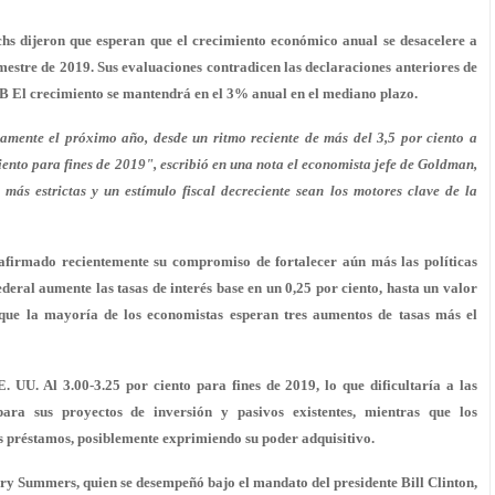
hs dijeron que esperan que el crecimiento económico anual se desacelere a
estre de 2019. Sus evaluaciones contradicen las declaraciones anteriores de
IB El crecimiento se mantendrá en el 3% anual en el mediano plazo.
vamente el próximo año, desde un ritmo reciente de más del 3,5 por ciento a
ento para fines de 2019", escribió en una nota el economista jefe de Goldman,
más estrictas y un estímulo fiscal decreciente sean los motores clave de la
eafirmado recientemente su compromiso de fortalecer aún más las políticas
deral aumente las tasas de interés base en un 0,25 por ciento, hasta un valor
que la mayoría de los economistas esperan tres aumentos de tasas más el
. UU. Al 3.00-3.25 por ciento para fines de 2019, lo que dificultaría a las
ara sus proyectos de inversión y pasivos existentes, mientras que los
 préstamos, posiblemente exprimiendo su poder adquisitivo.
arry Summers, quien se desempeñó bajo el mandato del presidente Bill Clinton,