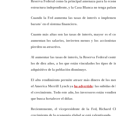
Reserva Federal como la principal amenaza para la econo
estructura independiente, y la Casa Blanca no tenga palanc
Cuando la Fed aumenta las tasas de interés o implement
barato' en el sistema financiero.
Cuanto más altas son las tasas de interés, mayor es el co
aumentan los salarios, invierten menos y los accionist
pierden su atractivo.
Al aumentar las tasas de interés, la Reserva Federal cont
los de diez años, a los que están vinculados los tipos de 
adquisitivo de la población disminuye.
El alto rendimiento permite atraer más dinero de los m
of America Merrill Lynch ya
ha
advertido
: las subidas de
el crecimiento. Todo este año, los inversores están vendie
que busca fortalecer el dólar.
Recientemente, el vicepresidente de la Fed, Richard C
crecimiento de la economía global se está ralentizando.