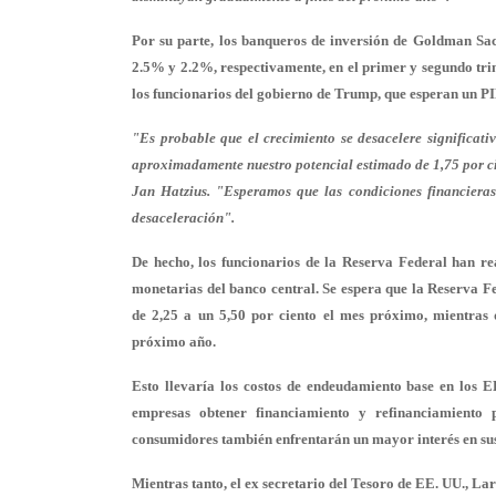
Por su parte, los banqueros de inversión de Goldman Sac
2.5% y 2.2%, respectivamente, en el primer y segundo trim
los funcionarios del gobierno de Trump, que esperan un P
"Es probable que el crecimiento se desacelere significati
aproximadamente nuestro potencial estimado de 1,75 por ci
Jan Hatzius. "Esperamos que las condiciones financieras 
desaceleración".
De hecho, los funcionarios de la Reserva Federal han r
monetarias del banco central. Se espera que la Reserva Fe
de 2,25 a un 5,50 por ciento el mes próximo, mientras 
próximo año.
Esto llevaría los costos de endeudamiento base en los EE
empresas obtener financiamiento y refinanciamiento p
consumidores también enfrentarán un mayor interés en sus
Mientras tanto, el ex secretario del Tesoro de EE. UU., L