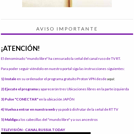
AVISO IMPORTANTE
¡ATENCIÓN!
El denominado "mundo libre" ha censurado la señal del canal ruso de TV RT.
Para poder seguir viéndolo en nuestro portal siga las instrucciones siguientes:
1) Instale
en su ordenador el programa gratuito Proton VPN desde
aquí:
2) Ejecute el programa
y aparecerán tres Ubicaciones libres en la parte izquierda
3) Pulse "CONECTAR"
en la ubicación JAPÓN
4) Vuelva a entrar en nuestra web
y ya podrá disfrutar de la señal de RT TV
5) Maldiga
a los cabecillas del "mundo libre" y a sus ancestros
TELEVISIÓN - CANAL RUSSIA TODAY