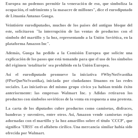
Europea no podemos permitir la veneración de eso, que simboliza la
ocupación, el sufrimiento y la masacre de millones", dice el eurodiputado
de Lituania Antanas Guoga.
Veintisiete eurodiputados, muchos de los países del antiguo bloque del
este, solicitaron "la interrupción de las ventas de productos con el
símbolo del martillo y la hoz, representando a la Unión Soviética, en la
plataforma Amazon Inc".
Además, Guoga ha pedido a la Comisión Europea que solicite una
explicación de los pasos que está tomando para que el uso de los símbolos
del régimen 'totalitario' sea prohibido en la Unión Europea.
Así el eurodiputado promueve la iniciativa #WhyNotSvastika
(#PorQueNoSvastika), iniciada por ciudadanos lituanos en las redes
sociales. Las iniciativas del mismo grupo cívico ya habían tenido éxito
anteriormente: las empresas Walmart Inc. y Adidas retiraron los
productos con símbolos soviéticos de la venta en respuesta a una protesta.
La carta de los diputados cubre productos como camisetas, disfraces,
banderas y suvenires, entre otros. Así, Amazon vende camisetas rojas
adornadas con el martillo y la hoz amarillos sobre el título 'CCCP', que
significa 'URSS' en el alfabeto cirílico. Una mercancía similar había sido
ofrecida por Walmart.