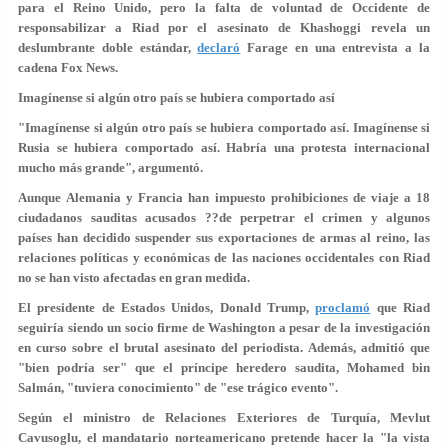
para el Reino Unido, pero la falta de voluntad de Occidente de
responsabilizar a Riad por el asesinato de Khashoggi revela un
deslumbrante doble estándar,
declaró
Farage en una entrevista a la
cadena Fox News.
Imagínense si algún otro país se hubiera comportado así
"Imagínense si algún otro país se hubiera comportado así. Imagínense si
Rusia se hubiera comportado así. Habría una protesta internacional
mucho más grande", argumentó.
Aunque Alemania y Francia han impuesto prohibiciones de viaje a 18
ciudadanos sauditas acusados ??de perpetrar el crimen y algunos
países han decidido suspender sus exportaciones de armas al reino, las
relaciones políticas y económicas de las naciones occidentales con Riad
no se han visto afectadas en gran medida.
El presidente de Estados Unidos, Donald Trump,
proclamó
que Riad
seguiría siendo
un socio firme de Washington
a pesar de la investigación
en curso sobre el brutal asesinato del periodista. Además, admitió que
"bien podría ser" que el príncipe heredero saudita, Mohamed bin
Salmán, "tuviera conocimiento" de "ese trágico evento".
Según el ministro de Relaciones Exteriores de Turquía, Mevlut
Cavusoglu, el mandatario norteamericano pretende hacer la "la vista