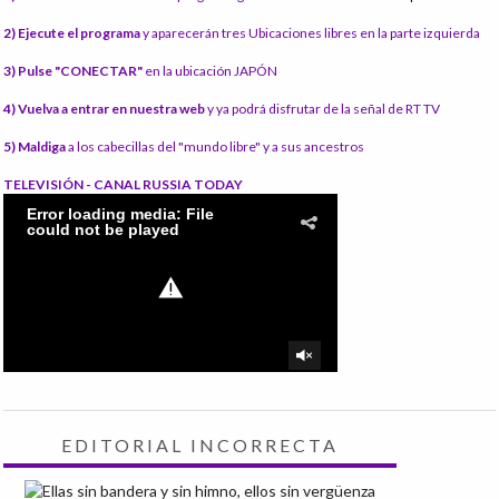
2) Ejecute el programa
y aparecerán tres Ubicaciones libres en la parte izquierda
3) Pulse "CONECTAR"
en la ubicación JAPÓN
4) Vuelva a entrar en nuestra web
y ya podrá disfrutar de la señal de RT TV
5) Maldiga
a los cabecillas del "mundo libre" y a sus ancestros
TELEVISIÓN - CANAL RUSSIA TODAY
EDITORIAL INCORRECTA